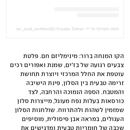
פוסט משותף על ידי ‏‎Evyatar Dahan‎‏ (@‏‎evyatar_arad_architect‎‏)
הקו המנחה ברור: מינימליזם חם. פלטת 
צבעים רגועה של בז'ים, שמנת ואפורים רכים 
עוטפת את החלל המרכזי ויוצרת תחושת 
זרימה טבעית בין הסלון, פינת הישיבה 
והמטבח. הספה הנמוכה והרחבה, לצד 
כורסאות בעלות נפח מעוגל, מייצרות סלון 
שמזמין לשהות ולהתרווח. שולחנות הסלון 
העגולים, במראה אבן פיסולית, מוסיפים 
שכבה של חומריות טבעית ומדגישים את 