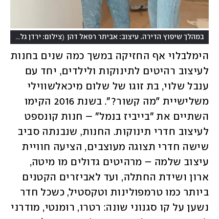
)
(
במהלך שיפוץ הדירה. עיצוב: אביתר רפאל דהן
צילום: ירדן גלולה
הימלבלוי אף החזיקה במשך כמה שנים בחנות 
לעיצוב רהיטים לתינוקות ולילדים, יחד עם 
ענבל שלוי, בת זוגו של שלום מיכאלשווילי 
משלישיית "מה קשור?". בשנת 2016 הקימו 
השתיים את "בייביז בנמל" – חנות קונספט 
לעיצוב חדרי תינוקות. החנות, שנבנתה סביב 
שישה חדרי תצוגה מעוצבים, הציעה חוויית 
עיצוב שלמה – מרהיטים גדולים מו מיטה, 
ארון ושידת החתלה, ועד לאביזרים הקטנים 
ביותר כמו טרמפולינות וטקסטיל, כשכל חדר 
נשען על קו סגנוני שונה: רטרו, רומנטי, מודרני 