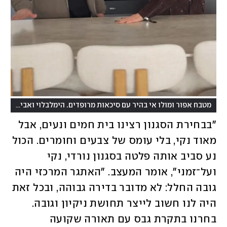
מטבח אפור ומולו אי בהיר עם סיכאות מרופדים. הימלבלוי ואביתר רפאל דהן המעצב
"בבחירת הסגנון רצינו בית חמים ונעים, אבל 
מאוד נקי, בלי עומס של צבעים וחומרים. הכול 
נע סביב אותה פלטה בסגנון נורדי, נקי 
ועל־זמני", אומר המעצב. "האתגר המרכזי היה 
גובה החלל: לא מדובר בדירה גבוהה, ובכל זאת 
היה לנו חשוב לייצר תחושת ניקיון וגובה. 
בחרנו בתקרת גבס עם תאורה שקועה 