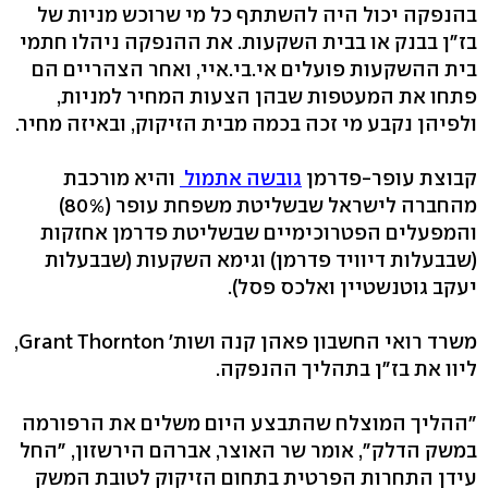
בהנפקה יכול היה להשתתף כל מי שרוכש מניות של
בז"ן בבנק או בבית השקעות. את ההנפקה ניהלו חתמי
בית ההשקעות פועלים אי.בי.איי, ואחר הצהריים הם
פתחו את המעטפות שבהן הצעות המחיר למניות,
ולפיהן נקבע מי זכה בכמה מבית הזיקוק, ובאיזה מחיר.
קבוצת עופר-פדרמן
גובשה אתמול
והיא מורכבת
מהחברה לישראל שבשליטת משפחת עופר (80%)
והמפעלים הפטרוכימיים שבשליטת פדרמן אחזקות
(שבבעלות דיוויד פדרמן) וגימא השקעות (שבבעלות
יעקב גוטנשטיין ואלכס פסל).
משרד רואי החשבון פאהן קנה ושות' Grant Thornton,
ליוו את בז"ן בתהליך ההנפקה.
"ההליך המוצלח שהתבצע היום משלים את הרפורמה
במשק הדלק", אומר שר האוצר, אברהם הירשזון, "החל
עידן התחרות הפרטית בתחום הזיקוק לטובת המשק