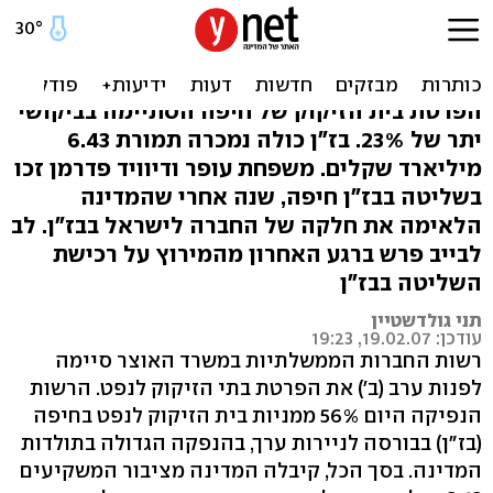
עופר-פדרמן רכשו 46% מבז"ן
לפי 1.53 מיליארד ד'
הפרטת בית הזיקוק של חיפה הסתיימה בביקושי
יתר של 23%. בז"ן כולה נמכרה תמורת 6.43
מיליארד שקלים. משפחת עופר ודיוויד פדרמן זכו
בשליטה בבז"ן חיפה, שנה אחרי שהמדינה
הלאימה את חלקה של החברה לישראל בבז"ן. לב
לבייב פרש ברגע האחרון מהמירוץ על רכישת
השליטה בבז"ן
תני גולדשטיין
עודכן: 19.02.07, 19:23
רשות החברות הממשלתיות במשרד האוצר סיימה
לפנות ערב (ב') את הפרטת בתי הזיקוק לנפט. הרשות
הנפיקה היום 56% ממניות בית הזיקוק לנפט בחיפה
(בז"ן) בבורסה לניירות ערך, בהנפקה הגדולה בתולדות
המדינה. בסך הכל, קיבלה המדינה מציבור המשקיעים