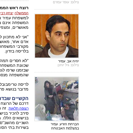
צילום: עופר עמרם
רוצח ראש הממ
הממשלה
יצחק רבין
המשפחה אינם מוכ
מאושרים, ומצפים
"אני לא מתכוון 
אדם אחר, מאושר 
מקורבי המשפחה 
בלריסה בזדון.
"לא חסרים תמהונ
יהיה אב. עמיר
צילום: גיל יוחנן
שכוונת המשפחה ה
שבזמנו שרפו לגא
שהמשפחה מנסה ב
לריסה טרימבובלר
מדובר בנושא פרטי
הקשיים שבדרך
דרכם של הרוצח י
. זה 
רצופה תלאות
סירב להכיר בניש
בנישואים הללו. מ
השניים מהשב"ס ה
הברחת הזרע. עמיר
בשירות בתי הסו
במצלמת האבטחה