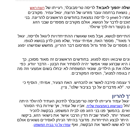
שלה יהפוך לאבא?
לריסה טרימבובלר, רעייתו של
רוצח ראש
, נושאת ברחמה עובר מזרעו של הרוצח, יגאל עמיר. מקורבים
למשפחת עמיר אמרו ל-ynet כי לריסה נמצאת בחודשים הראשונים להריונה. בני
נים לדבר על הנושא, אולם מקורבים מספרים שבני הזוג
 בקוצר רוח לרך שיוולד.
להתייחס לנושא, אבל מאז שאושרו ההתייחדויות ליגאל ולריסה, יגאל
מאוד", מספר האח, אמיתי עמיר ,שלא מוכן לדון בנושא לגופו.
מספרים על פחד גדול מפרסום דבר ההריון, מחשש שמישהו יפגע
ים שיבואו וינסו לפגוע. בחודשים הראשונים זה מאוד מסוכן, כך
יא שברגע שאי אפשר יהיה להסתיר את הבטן - הדבר יוודע. כפי
ולה את גן הילדים, שונאי המשפחה לא יבחלו בשום אמצעי וזה מה
גופה למנוע", הוסיפו המקורבים.
 עצמה סירבה לאשר או להכחיש. האח הצעיר, אמיתי, הוסיף כי
. "לא מדברים על כך בציבור שלנו", ציין.
 להריון
גאל עמיר ורעייתו לריסה טרימבובלר לתינוק העתיד להיוולד היתה
החל
, אביו של עמיר, אך שירות בתי הסוהר
כשנישאו באמצעות שליח
ואים. בהמשך פנו בני הזוג פנו לבית המשפט, בבקשה להכיר
אוחר יותר, לאחר שבית הדין הרבני אישר את נישואי הזוג, ביקשו
יתר לבצע התייחדות. מדובר בהיתר הניתן לאסירים נשואים אולם
הר לא ששו לאשר את הבקשה, ואף
.
עמדו על כך בבית המשפט