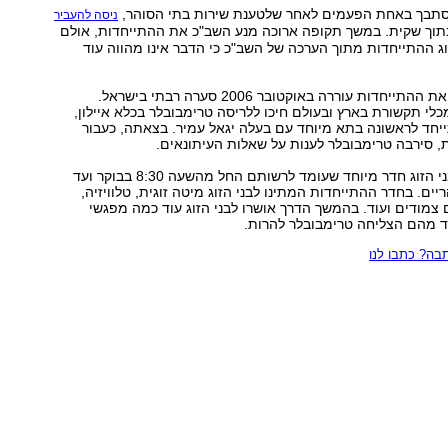
סתבך באחת הפעמים לאחר שלטענת שירות בתי הסוהר,
ניסה להעביר
תוך שקית. במשך תקופה ארוכה מנע השב"כ את ההתייחדות, אולם
ג ההתייחדות מתוך הערכה של השב"כ כי הדבר אינו מהווה עוד
ההחלטה להתיר את ההתייחדות עוררה באוקטובר 2006 סערה רבתי בישראל.
כלי תקשורת בארץ ובעולם חיכו ללריסה טרימבובלר בכלא איילון,
יחד לראשונה בתא מיוחד עם בעלה יגאל עמיר. בצאתה, כעבור
, סירבה טרימבובלר לענות על שאלות העיתונאים.
בשב"ס סיפקו לבני הזוג חדר מיוחד שעומד לרשותם החל מהשעה 8:30 בבוקר ועד
ים. בחדר ההתייחדות המתינו לבני הזוג מיטה זוגית, טלוויזיה,
צמודים ועוד. בהמשך הדרך אושרו לבני הזוג עוד כמה מפגשי
ד מהם הצליחה טרימבובלר להרות.
ה? כתבו לנו