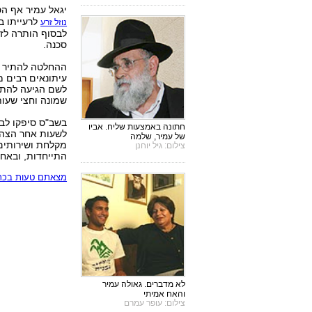
יגאל עמיר אף ה
לרעייתו ב
נוזל זרע
לבסוף הותרה לזו
סכנה.
עיתונאים רבים מ
לשם הגיעה להתי
שמונה וחצי שעות
חתונה באמצעות שליח. אביו
לשעות אחר הצהרי
של עמיר, שלמה
מקלחת ושירותים 
צילום: גיל יוחנן
התייחדות, ובאח
מצאתם טעות בכתב
לא מדברים. גאולה עמיר
והאח אמיתי
צילום: עופר עמרם