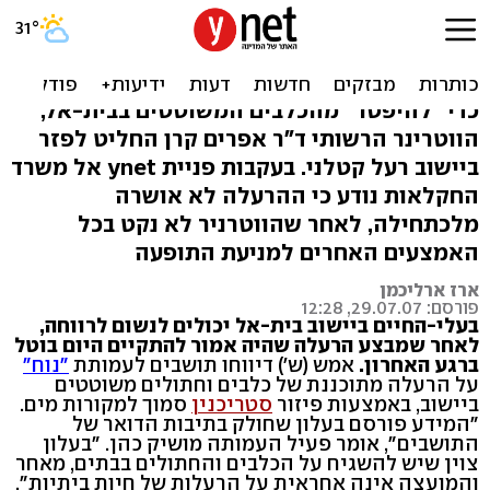
בית-אל: הפעילים נובחים -
וההרעלה עוברת
כדי "להיפטר" מהכלבים המשוטטים בבית-אל,
הווטרינר הרשותי ד"ר אפרים קרן החליט לפזר
ביישוב רעל קטלני. בעקבות פניית ynet אל משרד
החקלאות נודע כי ההרעלה לא אושרה
מלכתחילה, לאחר שהווטרניר לא נקט בכל
האמצעים האחרים למניעת התופעה
ארז ארליכמן
פורסם: 29.07.07, 12:28
בעלי-החיים ביישוב בית-אל יכולים לנשום לרווחה,
לאחר שמבצע הרעלה שהיה אמור להתקיים היום בוטל
ברגע האחרון.
אמש (ש') דיווחו תושבים לעמותת
"נוח"
על הרעלה מתוכננת של כלבים וחתולים משוטטים
ביישוב, באמצעות פיזור
סטריכנין
סמוך למקורות מים.
"המידע פורסם בעלון שחולק בתיבות הדואר של
התושבים", אומר פעיל העמותה מושיק כהן. "בעלון
צוין שיש להשגיח על הכלבים והחתולים בבתים, מאחר
והמועצה אינה אחראית על הרעלות של חיות ביתיות".