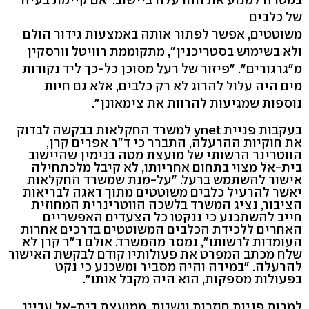
של כלבים
משוטטים, אפשר לפתור אותה באמצעות גידור הולם
ולא בשימוש בסטריכנין", מתקוממת רוויטל וורסקין
מ"גרגורים". "פיזור של רעל מסוכן כל-כך ליד נקודות
מים היה עלול להרוג לא רק כלבים, אלא גם חיות
נוספות שמגיעות להרוות את צימאונן".
בעקבות פניית ynet למשרד החקלאות בבקשה לבדוק
את חוקיות ההרעלה, התברר כי ד"ר אפרים קרן,
הווטרינר הרשותי של מועצת מטה בנימין שהיישוב
בית-אל מצוי בתחום אחריותו, לא קיבל מלכתחילה
אישור להשתמש ברעל. "על-מנת שמשרד החקלאות
יאשר להרעיל כלבים משוטטים מתוך דאגה לבריאות
הציבור, נציג המשרד בלשכה הווטרינרית המחוזית
חייב להשתכנע כי ננקטו כל הצעדים האפשריים
האחרים ללכידת הכלבים המשוטטים בדרכים אחרות
העומדות לרשותו", נמסר מהמשרד. אולם ד"ר קרן לא
שלח מכתב המפרט את פעולותיו קודם לבקשת האישור
להרעלה. "במידה והיה מסביר ומשכנע כי נקט
בפעולות מספקות, הוא היה מקבל אותו".
למרות פניות חוזרות ונשנות, ממועצת בית-אל עדיין