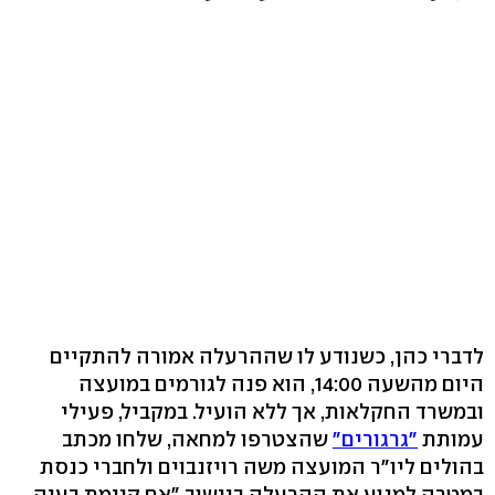
לדברי כהן, כשנודע לו שההרעלה אמורה להתקיים
היום מהשעה 14:00, הוא פנה לגורמים במועצה
ובמשרד החקלאות, אך ללא הועיל. במקביל, פעילי
עמותת
"גרגורים"
שהצטרפו למחאה, שלחו מכתב
בהולים ליו"ר המועצה משה רויזנבוים ולחברי כנסת
במטרה למנוע את ההרעלה ביישוב."אם קיימת בעיה