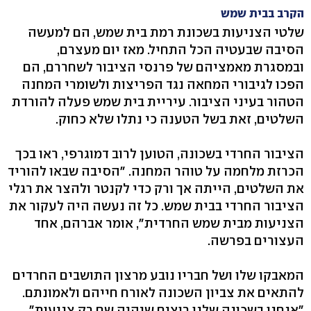
הקרב בבית שמש
שלטי הצניעות בשכונת רמת בית שמש, הם למעשה
הסיבה שבעטיה הכל התחיל. מאז יום מעצרם,
ובמסגרת מאמציהם של פרנסי הציבור לשחררם, הם
הפכו לגיבורי המחאה נגד הפריצות ולשומרי המחנה
הטהור בעיני הציבור. עיריית בית שמש פעלה להורדת
השלטים, זאת בשל הטענה כי נתלו שלא כחוק.
הציבור החרדי בשכונה, הטוען לרוב דמוגרפי, ראו בכך
הכרזת מלחמה על טוהר המחנה. "הסיבה שבאו להוריד
את השלטים, הייתה אך ורק כדי לקנטר ולהצר את רגלי
הציבור החרדי בבית שמש. כל זה נעשה היה לעקור את
הצניעות מבית שמש החרדית", אומר אברהם, אחד
העצורים בפרשה.
המאבקו שלו ושל חבריו נובע מרצון התושבים החרדים
להתאים את צביון השכונה לאורח חייהם ולאמונתם.
"אנחנו בשכונה שלנו רוצים שיהיה שם רק צניעות",