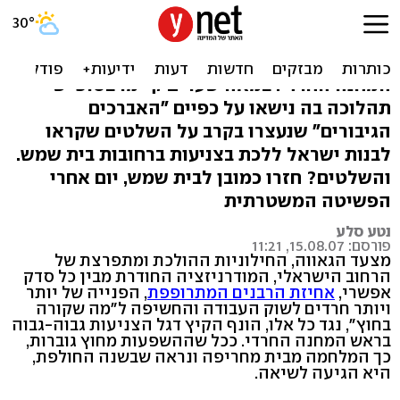
צל"ש ללוחמי הצניעות
דגל הצניעות הונף הקיץ גבוה-גבוה בראש
המחנה החרדי: במאה שערים קיימו בסופ"ש
תהלוכה בה נישאו על כפיים "האברכים
הגיבורים" שנעצרו בקרב על השלטים שקראו
לבנות ישראל ללכת בצניעות ברחובות בית שמש.
והשלטים? חזרו כמובן לבית שמש, יום אחרי
הפשיטה המשטרתית
נטע סלע
פורסם: 15.08.07, 11:21
מצעד הגאווה, החילוניות ההולכת ומתפרצת של
הרחוב הישראלי, המודרניזציה החודרת מבין כל סדק
אפשרי,
אחיזת הרבנים המתרופפת
, הפנייה של יותר
ויותר חרדים לשוק העבודה והחשיפה ל"מה שקורה
בחוץ", נגד כל אלו, הונף הקיץ דגל הצניעות גבוה-גבוה
בראש המחנה החרדי. ככל שההשפעות מחוץ גוברות,
כך המלחמה מבית מחריפה ונראה שבשנה החולפת,
היא הגיעה לשיאה.