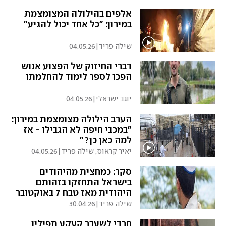
אלפים בהילולה המצומצמת
במירון: "כל אחד יכול להגיע"
שילֹה פריד
|
04.05.26
דברי החיזוק של הפצוע אנוש
הפכו לספר לימוד להחלמתו
יוגב ישראלי
|
04.05.26
הערב הילולה מצומצמת במירון:
"במכבי חיפה לא הגבילו - אז
למה כאן כן?"
יאיר קראוס, שילֹה פריד
|
04.05.26
סקר: כמחצית מהיהודים
בישראל התחזקו בזהותם
היהודית מאז טבח 7 באוקטובר
שילֹה פריד
|
30.04.26
חרדי לשעבר קעקע תפילין