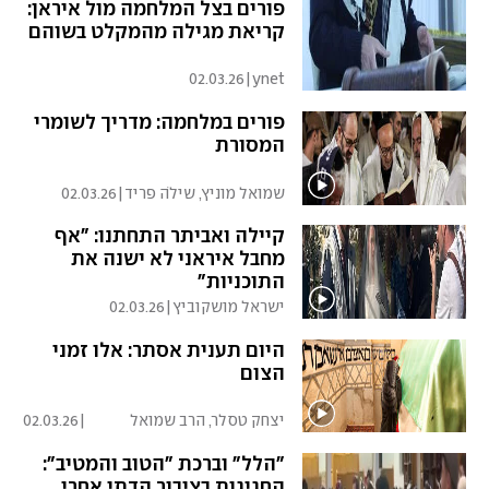
פורים בצל המלחמה מול איראן:
קריאת מגילה מהמקלט בשוהם
02.03.26
|
ynet
פורים במלחמה: מדריך לשומרי
המסורת
שמואל מוניץ, שילֹה פריד
|
02.03.26
קיילה ואביתר התחתנו: "אף
מחבל איראני לא ישנה את
התוכניות"
ישראל מושקוביץ
|
02.03.26
היום תענית אסתר: אלו זמני
הצום
יצחק טסלר, הרב שמואל
|
02.03.26
שפירא
"הלל" וברכת "הטוב והמטיב":
החגיגות בציבור הדתי אחרי