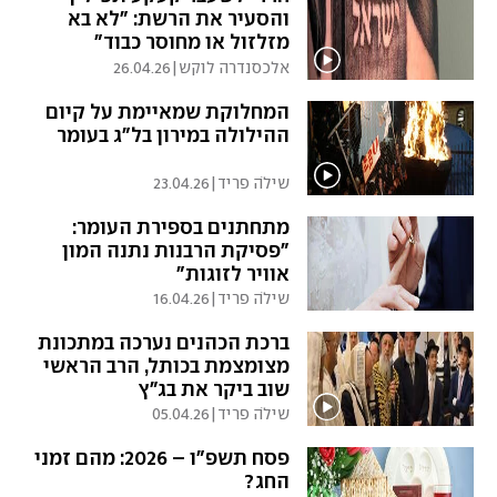
והסעיר את הרשת: "לא בא
מזלזול או מחוסר כבוד"
אלכסנדרה לוקש
|
26.04.26
המחלוקת שמאיימת על קיום
ההילולה במירון בל"ג בעומר
שילֹה פריד
|
23.04.26
מתחתנים בספירת העומר:
"פסיקת הרבנות נתנה המון
אוויר לזוגות"
שילֹה פריד
|
16.04.26
ברכת הכהנים נערכה במתכונת
מצומצמת בכותל, הרב הראשי
שוב ביקר את בג"ץ
שילֹה פריד
|
05.04.26
פסח תשפ"ו – 2026: מהם זמני
החג?