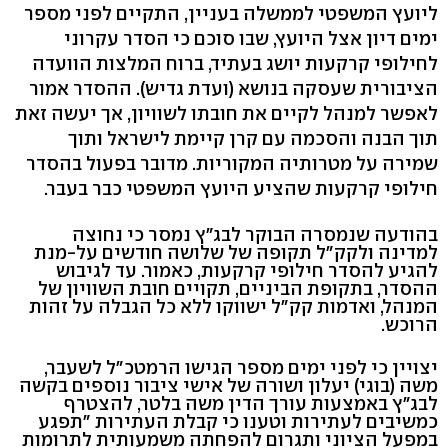
ליועץ המשפטי לממשלה בעניין, התקיים לפני מספר
ימים דיון אצל היועץ, שבו סוכם כי הסדר עקרוני
לחילופי קרקעות יושג בעתיד, ברוח המלצות הוועדה
הציבורית שעסקה בנושא (ועדת גדיש). ההסדר אמור
לאפשר למנהל לקיים את חובתו לשוויון, אך יעשה זאת
תוך הבנה והסכמה עם קרן קיימת לישראל ותוך
שמירה על מטרותיה המקוריות. מדובר בפעול בהסדר
חילופי קרקעות שהציע היועץ המשפטי כבר בעבר.
בהודעה שנמסרה הבוקר לבג"ץ נמסר כי נחוצה
למדינה ולקק"ל תקופה של שלושה חודשים על-מנת
להגיע להסדר חילופי קרקעות, כאמור. עד לגיבוש
ההסדר, בתקופת הביניים, תקויים חובת השוויון של
המנהל, ואדמות קק"ל ישווקו ללא כל הגבלה על זהות
הרוכש.
יצויין כי לפני ימים מספר הגישו הרמטכ"ל לשעבר,
משה (בוגי) יעלון ושורה של אישי ציבור נוספים בקשה
לבג"ץ באמצעות עורך הדין משה בלטר, להצטרף
כמשיבים לעתירות וטענו כי קבלת העתירות "תפגע
במפעל הציוני ותגרום להפחתה משמעותית לתרומות