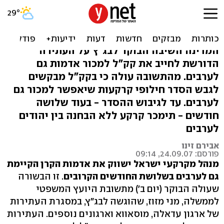
עד לגיבוש הסדר: קק"ל תמכור
קרקעות לערבים
המדינה השיבה הבוקר לבג"ץ על העתירה
הדורשת לחייב את קק"ל למכור אדמות גם
לערבים. מהתשובה עולה כי בקק"ל מבקשים
לגבש הסדר חילופי קרקעות שיאפשר למכור גם
לערבים. עד לגיבוש ההסדר - בעוד שלושה
חודשים - תימכר קרקע ללא הבחנה בין יהודים
לערבים
אבירם זינו
פורסם: 24.09.07, 09:14
מנהל מקרקעי ישראל ישווק את אדמות הקרן הקיימת
גם לערבים בשלושת החודשים הקרובים
. זו הבשורה
שעולה הבוקר (יום ב') מתשובת היועץ המשפטי
לממשלה, מני מזוז, שהוגשה לבג"ץ, במסגרת העתירות
של ארגון עדאלה, מוסאווא וארגונים נוספים. העתירות