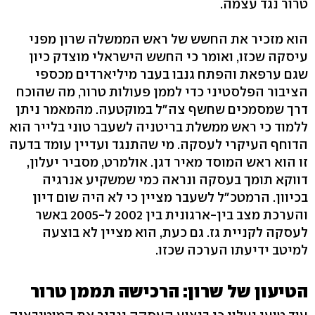
טרור נגד עצמה.
הוא מזכיר את החשש של ראש הממשלה שרון מפני
עיסקה שכזו, ואומר כי החשש הישראלי מוצדק כיון
שגם ערפאת והפתח גנבו בעבר מיליארדים מכספי
הציבור הפלסטיני כדי לממן פעולות טרור, מה שהוכח
דרך שמסמכים שחשף צה"ל במוקטעה. מהמאמר ניתן
ללמוד כי ראש ממשלת בריטניה לשעבר טוני בלייר הוא
הדוחף העיקרי לעסקה. מי שהתנגד ועדיין עומד בדעה
זו הוא ראש המוסד מאיר דגן. אולמרט, מסביר יעלון,
דווקא תומך בעסקה ונראה כמי שמשקיע אנרגיה
בכיוון. הרמטכ"ל לשעבר מציין כי לא היה שום דיון
והערכת מצב בין-ארגונית בין 2002 ל-2005 באשר
לעסקה לקניית גז. גם כעת, הוא מציין לא בוצעה
למיטב ידיעתו הערכה שכזו.
הטיעון של שרון: הרכישה תממן טרור