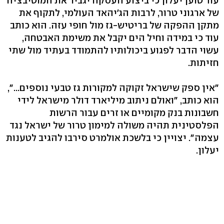
עוד טוען יעלון כי ביצוע העסקה יגביר את המוטיבציה
של ארגוני טרור, לרבות הג'יהאד העולמי, לתקוף את
מתקן ההפקה של בריטיש-גז מול חופי עזה. הוא כותב
עוד כי במידה וחיל הים יקבל את משימת האבטחה,
עשוי הדבר לפגוע ביכולותיו להתמודד בעתיד מול שתי
חזיתות.
"אין ספק שישראל זקוקה למקורות גז טבעי נוספים...",
הוא כותב, "ואולם ניתוב מיליארד דולר מישראל לידי
חשבונות בנק מקומיים או זרים עבור הרשות
הפלסטינית תהיה משולה למימון טרור של ישראל נגד
עצמה". יצויין כי בלשכת אולמרט סירבו להגיב לטענות
יעלון.