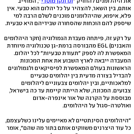
את היהלומנים להחזיק "
תו תקן מוסרי
", המחייב
אותם, בין השאר, להצהיר על כל יהלום הוא טבעי. אין
פלא, איפוא, שהיהלומנים מוכנים לשלם הרבה למי
שיספק להם הוכחות שהסחורה שבידיהם היא טבעית.
על רקע זה, פיתחה מעבדת הגמולוגיה (חקר היהלומים
והאבנים) EGL מהבורסה ברמת-גן טכנולוגיה מיוחדת
המאפשרת לה לספק "תעודת טבעיות" לכל יהלום.
המעבדה ייבאה לארץ השבוע את אחת המכונות
הראשונות בעולם המאפשרת לפיסיקאים ולגמולוגים
להבדיל בצורה מדעית בין יהלומים טבעיים
למלאכותיים, ובין יהלומים צבעוניים ליהלומים
צבועים. המכונה, שלא הייתה קיימת עד כה בישראל,
מבוססת על הקרנה של אור אינפרה-אדום
ואולטרה-סגול על היהלומים.
"היהלומים הסינתטיים לא מאיימים עלינו כשלעצמם,
כל עוד היצרנים משווקים אותם בתור מה שהם", אומר