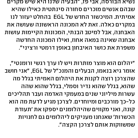
נשיא הבורסה, אבי פז, "הבעיה שלנו היא שיש מקרים
שבהם אנשים מוכרים סחורה סינתטית כאילו שהיא
אמיתית. המיכשור החדש של EGL בהחלט יעזור לנו
במקרים כאלה. זאת לא המכונה הראשונה שעושה את
האבחנה, אבל למיטב הבנתי, המכונות הקיימות עושות
אבחנה שאינה במאה אחוז, ואילו המכונה החדשה
משפרת את כושר האיבחון באופן דרמטי ורציני".
"יהלום הוא מוצר מותרות ויש לו ערך רגשי ורומנטי",
אומר גיא בנאמו, הבעלים והמנכ"ל של EGL, "אני חושב
שהצרכן רוצה לקנות את היהלום האמיתי בגלל מה
שהוא, בגלל שהוא נדיר וסמלי, בגלל שהוא שהה
עשרות מיליוני שנים במעמקי האדמה ועבר תהליכים
כל-כך מורכבים ומיוחדים. לצרכן מגיע לדעת מה הוא
קונה, ואני מקווים שהיהלומנים יספקו את 'תעודת
הכשרות' שאנחנו מעניקים ליהלומים גם לחנויות
שמשווקות אותם לצרכן הקצה".