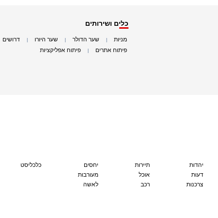
כלים ושירותים
מניות
שער הדולר
שער היורו
דרושים
|
|
|
|
פיתוח אתרים
פיתוח אפליקציות
|
|
יהדות
תיירות
יחסים
כלכליסט
דעות
אוכל
מעורבות
צרכנות
רכב
לאשה