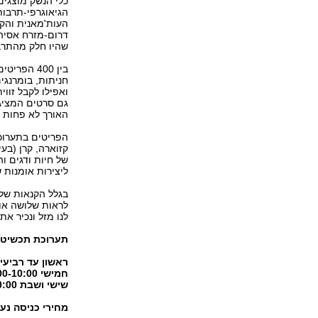
כלי הנשק מוצגי
הגיאוגרפי-תרבות
העות'מאנית והקו
דרום-מזרח אסיה
שהיו חלק מהתרב
בין 400 הפ
חניתות, בומרנגי
ואפילו לקבל זוו
גם סרטים המציג
האורך לא פחות 
הפריטים בתערוכה
קזוארה, קרן (בעי
של חיות ודגים ו
ליצירות אומנות 
בגלל הקנאות של 
לראות שלושה אוס
לנו מזל ונכיר א
תערוכת תכשיטי 
ראשון עד רביעי 6:00-10:00
חמישי 20:00-10:00
שישי ושבת 14:00-10:00
מחירי כניסה נעים מ-28 שקלים ל-