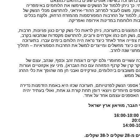
ם בתערוכה בשישה אגפים שונים בהתאם למוצאם
י: כך ניתן ללמוד על הנשקים ששימשו את הלוחמים באימפריה
וקז, משם לעבור למרחב ההודי-איראני, להתרשם מכלי הנשק של
, ללמוד על החרבות המפורסמות מהמזרח הרחוק, ולקנח בכלים
ות הלוחמת במדינות אירופה ואפריקה.
ריטים המוצגים בתערוכה, ניתן לראות כלי נשק קרים כגון פגיונות, חרבות,
ם, נשק חם כמו אקדחים ורובים, להתרשם מקסדות שנחבשו בקרב,
ית צפייה אחד לאחד כיצד נראה היה הלוחם בימים עברו. בתערוכה
ים כיצד מחשלים ומייצרים למשל את החרבות הסמוראיות – תהליך
מחצי שנה לחרב.
 עשויים מחומרי גלם יקרים דוגמת זהב וכסף, שנהב, עצם של
קר קרן של קרנף המזוהה עם כוח הגברא), מיני עץ אקזוטיים ועורות
הם משובצים ביהלומים, טורקיזים ואבני חן מה שהופך את כלי ההרג
של ממש.
אספני הנשק לפרטיותם, תערוכה שכזו היא באמת הזדמנות נדירה
פים מיוחדים ויוצאי דופן תחת קורת גג אחת, ואולי בעתיד יהיה
ת האספנים עצמם אחד על אחד.
הגבר, מוזיאון ארץ ישראל
1
38 שקלים.