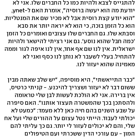
להתגייס לצבא ולהיות כמו כל החברים שלו. אני לא
יודעת מה הוא יעשה ברוסיה", אומרת האם ל-ynet,
"הוא יודע קצת רוסית אבל לא מכיר שם את המנטליות.
הוא כל הזמן בוכה, כי הוא לא יראה יותר את סבא
וסבתא שלו. גם החברים שלו עצובים ואומרים כל הזמן
'כמה חבל שהוא נוסע'. גם אני רציתי להישאר ולהיות
ישראלית. אין לנו שם אף אחד, אין לנו איפה לגור וממה
להתחיל. בעלי לשעבר לא נותן לנו כסף ואני לא
מאמינה שהוא יעזור לנו.
"כבר התייאשתי", היא מוסיפה, "יש שלב שאתה מבין
ששום דבר לא יעזור ושצריך להיכנע. - קניתי כרטיס,
אין ברירה. אני לא הולכת לעשות לבן שלי טראומה
ולהסתכן בכך שהמשטרה תעצור אותנו". האם סיפרה
על שבע השנים בהם חיה כאן ללא מעמד: "כמעט לא
יכולתי לעבוד. הייתי נטל עצום על ההורים שלי ועל אח
שלי, והם לא יכולים לעזור לי יותר. גם כך עליתי להם
המון - עם עורכי הדין ששכרתי ועם הטיפולים