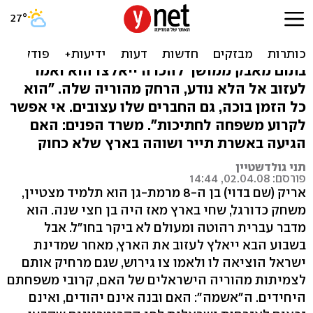
בן 8 עלה מרוסיה, גדל בארץ -
ויגורש עם אמו
בתום מאבק ממושך להכרה ייאלצו הוא ואמו
לעזוב אל הלא נודע, הרחק מהוריה שלה. "הוא
כל הזמן בוכה, גם החברים שלו עצובים. אי אפשר
לקרוע משפחה לחתיכות". משרד הפנים: האם
הגיעה באשרת תייר ושוהה בארץ שלא כחוק
תני גולדשטיין
פורסם: 02.04.08, 14:44
אריק (שם בדוי) בן ה-8 מרמת-גן הוא תלמיד מצטיין,
משחק כדורגל, שחי בארץ מאז היה בן חצי שנה. הוא
מדבר עברית רהוטה ומעולם לא ביקר בחו"ל. אבל
בשבוע הבא ייאלץ לעזוב את הארץ, מאחר שמדינת
ישראל הוציאה לו ולאמו צו גירוש, שגם מרחיק אותם
לצמיתות מהוריה הישראלים של האם, קרובי משפחתם
היחידים. ה"אשמה": האם ובנה אינם יהודים, ואינם