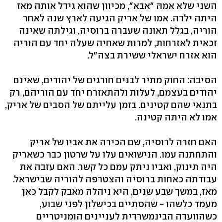
השני שלא אמהּ "אבא", מכיוון שהוא גידל אותה מאז
היתה ילדה. אמו של אריק הגיעה לארץ שנה לאחר
הוריה, בגלל תאונה שעברה ברוסיה, וגילתה שאינה
זכאית לאזרחות, למרות שאחיה שעלה יחד עם הוריה
הוא אזרח ישראלי ששירת בצה"ל.
הסיבה: החוק מתיר לבנים חורגים של יהודים, שאינם
יהודים בעצמם, לעלות ולהתאזרח יחד עם הוריהם, רק
בתנאי שהם קטינים. בזמן עלייתם של הסבים של אריק,
אמו לא היתה קטינה.
האם חזרה לרוסיה, שם הכירה את אביו של אריק
והתחתנה עמו. הנישואים עלו על שרטון כבר כשאריק
היה תינוק, ואביו ניתק עמם כל קשר. האם עזבה את
עבודתה כאחות ברוסיה והצטרפה להוריה שבישראל.
מאז, במשך שבע שנים, היא ניהלה מאבק לקבל כאן
מעמד כלשהו - שהסתיים בכישלון לפני שבוע,
כשהוועדה הבינמשרדית לעניינים הומניטריים