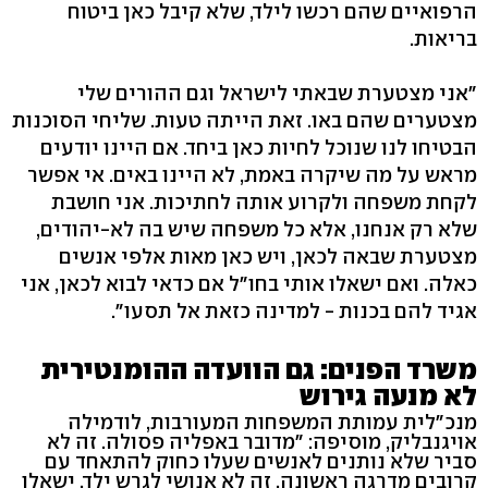
הרפואיים שהם רכשו לילד, שלא קיבל כאן ביטוח
בריאות.
"אני מצטערת שבאתי לישראל וגם ההורים שלי
מצטערים שהם באו. זאת הייתה טעות. שליחי הסוכנות
הבטיחו לנו שנוכל לחיות כאן ביחד. אם היינו יודעים
מראש על מה שיקרה באמת, לא היינו באים. אי אפשר
לקחת משפחה ולקרוע אותה לחתיכות. אני חושבת
שלא רק אנחנו, אלא כל משפחה שיש בה לא-יהודים,
מצטערת שבאה לכאן, ויש כאן מאות אלפי אנשים
כאלה. ואם ישאלו אותי בחו"ל אם כדאי לבוא לכאן, אני
אגיד להם בכנות - למדינה כזאת אל תסעו".
משרד הפנים: גם הוועדה ההומנטירית
לא מנעה גירוש
מנכ"לית עמותת המשפחות המעורבות, לודמילה
אויגנבליק, מוסיפה: "מדובר באפליה פסולה. זה לא
סביר שלא נותנים לאנשים שעלו כחוק להתאחד עם
קרובים מדרגה ראשונה. זה לא אנושי לגרש ילד. ישאלו