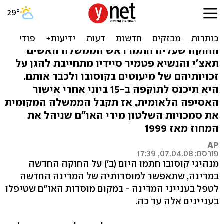
קוסובו: נחתמה חוקה המגנה
על זכויות מיעוטים
החוקה שעליה חתמו ראש הממשלה האשים
תאצ'י והנשיא פטמיר סיידיו מתחייבת להגן על
זכויותיהם של מיעוטים בקוסובו ולכבד אותם.
היא תיכנס לתוקפה ב-15 ביוני אחרי אישור
האסיפה הלאומית, אז תקבל הממשלה המקומית
את סמכויות השלטון מידי האו"ם שניהל את
המחוז מאז 1999
AP
פורסם: 07.04.08, 17:39
מנהיגי קוסובו חתמו היום (ב') על החוקה החדשה
במדינה, שתאפשר למוסדותיה של המדינה החדשה
לטפל בענייני המדינה - במקום מוסדות האו"ם שטיפלו
בעניינים אלה עד כה.