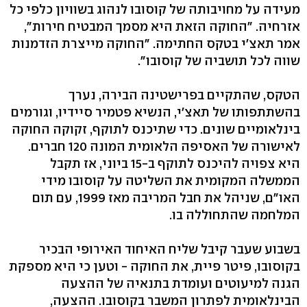
מעידה על מחויבותה של קוסובו לנהוג בשוויון כלפי כל
אזרחיה. "החוקה הזאת היא מסמך המבטיח חירות",
אמר תאצ'י בטקס החתימה. "החוקה מייצרת הזדמנות
שווה לכל תושביה של קוסובו".
הטקס, שהתקיים בפרישטינה הבירה, נערך
בהשתתפותו של תאצ'י, הנשיא פטמיר סיידיו, וגורמים
בינלאומיים שונים. כדי שתיכנס לתוקף, זקוקה החוקה
לאישורה של האסיפה הלאומית המונה 120 חברים.
היא צפויה להיכנס לתוקף ב-15 ביוני, אז תקבל
הממשלה המקומית את השליטה על קוסובו מידי
האו"ם, שניהל את חבל המריבה מאז 1999, עם תום
המלחמה שהתחוללה בו.
בשבוע שעבר קיבל שליח האיחוד האירופי הבכיר
בקוסובו, פיטר פיית, את החוקה - וטען כי היא מספקת
הגנה למיעוטים ועומדת בתנאיה של ההצעה
הבינלאומית לפתרון המשבר בקוסובו. ההצעה,