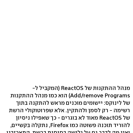
מנהל ההתקנות של ReactOS (המקביל ל-
Add/remove Programs) הוא כמו מנהל ההתקנות
של לינוקס: יישומים מוכנים מראש להתקנה בתוך
רשימה - רק לסמן ולהתקין. אלא שפרוטוקולי הרשת
של ReactOS מאוד לא בוגרים - כך שאפילו ניסיון
להוריד תוכנה פשוטה כמו Firefox, נתקלה בקשיים,
ואין מה לדבר גם על גלישה בסיסית ברשת. התאכזבנו.