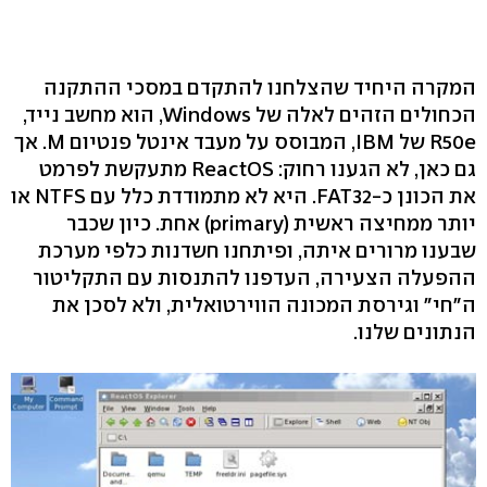
המקרה היחיד שהצלחנו להתקדם במסכי ההתקנה
הכחולים הזהים לאלה של Windows, הוא מחשב נייד,
R50e של IBM, המבוסס על מעבד אינטל פנטיום M. אך
גם כאן, לא הגענו רחוק: ReactOS מתעקשת לפרמט
את הכונן כ-FAT32. היא לא מתמודדת כלל עם NTFS או
יותר ממחיצה ראשית (primary) אחת. כיון שכבר
שבענו מרורים איתה, ופיתחנו חשדנות כלפי מערכת
ההפעלה הצעירה, העדפנו להתנסות עם התקליטור
ה"חי" וגירסת המכונה הווירטואלית, ולא לסכן את
הנתונים שלנו.