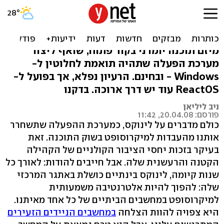
סקירה: ReactOS - האם היא
Windows בחינם?
מיזם תוכנה יומרני בקוד פתוח, שואף ליצור
מערכת הפעלה שתהיה תואמת לחלוטין ל-
Windows - ובחינם. הרעיון נפלא, אך בפועל ל-
ReactOS עוד יש דרך ארוכה. בדקנו
ניב ליליאן
פורסם: 20.04.08, 11:42
כולם מדברים על לינוקס, כמערכת ההפעלה שתשחרר
אותנו מהעבדות למיקרוסופט בשוק התוכנה. זאת
בעיקר בזכות יחסי הציבור הקולניים של הקהילה
הקטנה והרעשנית שלה. אבל חייבים להודות: לאורך כל
שנות קיומה, לינוקס בינתיים כושלת באתגר המרכזי
שלה: להפוך להיות אלטרנטיבה משמעותית
למיקרוסופט במחשבים הביתיים של כל אחד מאיתנו.
היא צפויה להוות הצלחה
במחשבים הניידים הזעירים