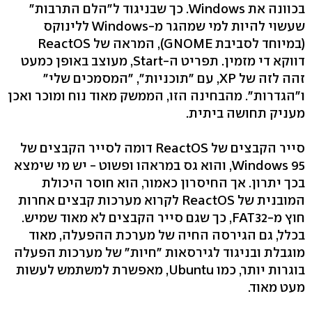
בכוונה את Windows. כך שבניגוד ל"הלם התרבות"
שעשוי להיות למי שמהגר מ-Windows ללינוקס
(במיוחד לסביבת GNOME), המראה של ReactOS
דווקא די מזמין. תפריט ה-Start, מעוצב באופן כמעט
זהה לזה של XP, עם "תוכניות", "המסמכים שלי"
ו"הגדרות". מהבחינה הזו, הממשק מאוד נוח ומוכר ואכן
מעניק תחושה ביתית.
סייר הקבצים של ReactOS דומה לסייר הקבצים של
Windows 95, והוא גס במראהו ופשוט - יש מי שימצא
בכך יתרון. אך החיסרון כאמור, הוא חוסר היכולת
המובנית של ReactOS לקרוא מערכות קבצים אחרות
חוץ מ-FAT32, כך שגם סייר הקבצים לא מאוד שמיש.
בכלל, גם הגירסה החיה של מערכת ההפעלה, מאוד
מוגבלת ובניגוד לגירסאות "חיות" של מערכות הפעלה
בוגרות יותר, כמו Ubuntu, מאפשרת למשתמש לעשות
מעט מאוד.