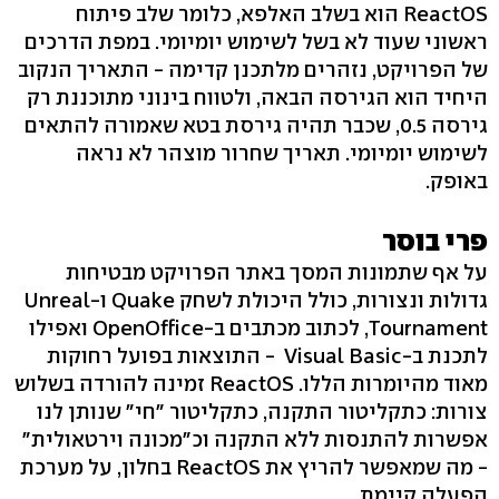
ReactOS הוא בשלב האלפא, כלומר שלב פיתוח
ראשוני שעוד לא בשל לשימוש יומיומי. במפת הדרכים
של הפרויקט, נזהרים מלתכנן קדימה - התאריך הנקוב
היחיד הוא הגירסה הבאה, ולטווח בינוני מתוכננת רק
גירסה 0.5, שכבר תהיה גירסת בטא שאמורה להתאים
לשימוש יומיומי. תאריך שחרור מוצהר לא נראה
באופק.
פרי בוסר
על אף שתמונות המסך באתר הפרויקט מבטיחות
גדולות ונצורות, כולל היכולת לשחק Quake ו-Unreal
Tournament, לכתוב מכתבים ב-OpenOffice ואפילו
לתכנת ב-Visual Basic - התוצאות בפועל רחוקות
מאוד מהיומרות הללו. ReactOS זמינה להורדה בשלוש
צורות: כתקליטור התקנה, כתקליטור "חי" שנותן לנו
אפשרות להתנסות ללא התקנה וכ"מכונה וירטאולית"
- מה שמאפשר להריץ את ReactOS בחלון, על מערכת
הפעלה קיימת.