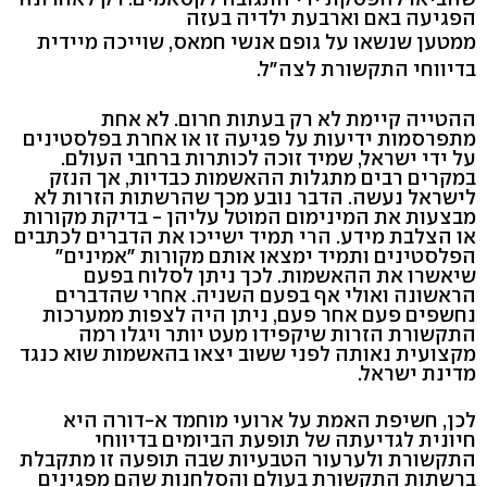
הפגיעה באם וארבעת ילדיה בעזה
ממטען שנשאו על גופם אנשי חמאס, שוייכה מיידית
בדיווחי התקשורת לצה"ל.
ההטייה קיימת לא רק בעתות חרום. לא אחת
מתפרסמות ידיעות על פגיעה זו או אחרת בפלסטינים
על ידי ישראל, שמיד זוכה לכותרות ברחבי העולם.
במקרים רבים מתגלות ההאשמות כבדיות, אך הנזק
לישראל נעשה. הדבר נובע מכך שהרשתות הזרות לא
מבצעות את המינימום המוטל עליהן - בדיקת מקורות
או הצלבת מידע. הרי תמיד ישייכו את הדברים לכתבים
הפלסטינים ותמיד ימצאו אותם מקורות "אמינים"
שיאשרו את ההאשמות. לכך ניתן לסלוח בפעם
הראשונה ואולי אף בפעם השניה. אחרי שהדברים
נחשפים פעם אחר פעם, ניתן היה לצפות ממערכות
התקשורת הזרות שיקפידו מעט יותר ויגלו רמה
מקצועית נאותה לפני ששוב יצאו בהאשמות שוא כנגד
מדינת ישראל.
לכן, חשיפת האמת על ארועי מוחמד א-דורה היא
חיונית לגדיעתה של תופעת הביומים בדיווחי
התקשורת ולערעור הטבעיות שבה תופעה זו מתקבלת
ברשתות התקשורת בעולם והסלחנות שהם מפגינים