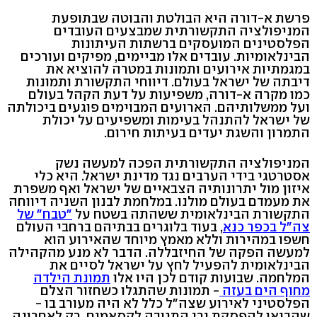
פרשת א-דורה היא הבולטת והבוטה שבתופעת
המניפולציה התקשורתית שמבצעים העובדים
הפלסטינים המועסקים ברשתות העיתונות
הבינלאומיות. עובדים אלו מביימים, מפיקים ועורכים
במגמתיות אירועים ותמונות במטרה להוציא את
דיבתה של ישראל בעולם. דיווחי התקשורת ותמונות
כמו מקרה א-דורה, משפיעות על דעת הקהל בעולם
ועל ממשלותיהם. הארועים המבוימים פוגעים ביכולתה
של ישראל להתנהל בעימות ומשפיעים על יכולת
התמרון והשגת יעדים בעיתות חירום.
המניפולציה התקשורתית הפכה למעשה נשק
אסטרטגי בידי הערבים נגד מדינת ישראל. היא כלי
איזון מול יתרונותיה הצבאיים של ישראל ואף משפרת
את מעמדם בעולם מולנו. במלחמת לבנון השניה דיווחה
התקשורת הבינלאומית ששהתה בשטח על
"טבח" של
צה"ל בכפר כנא
, בעוד בלוגרים בבתיהם ברחבי העולם
חשפו במהירות וללא מאמץ מיוחד שהאירוע הוא
למעשה הפקה של החיזבללה. הדבר לא מנע מהקהילה
הבינלאומית להפעיל לחץ על ישראל לסיים את
המלחמה. שבועות קודם לכן היו אלו
תמונת הילדה
מחוף הים בעזה
- תמונות שהתגלו כשחזור הצלם
הפלסטיני לאירוע שצה"ל כלל לא היה מעורב בו -
שהביאו להפסקת ירי התגובה לקסאמים. רק לאחרונה