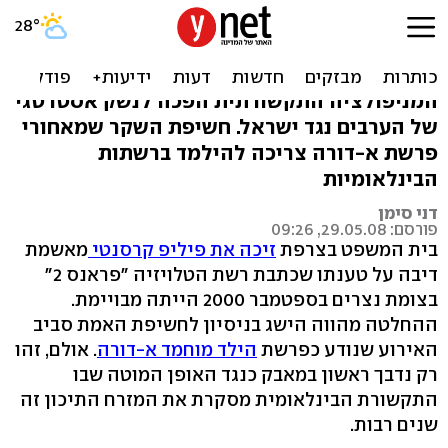
נחשפה תעשיית השקר
הפלסטינית
המניפולציה התקשורתית הפכה לנשק אסטרטגי
של הערבים נגד ישראל. חשיפת השקר שמאחורי
פרשת א-דורה צריכה להילמד ברשתות
הבינלאומיות
דני סימן
פורסם: 29.05.08, 09:26
בית המשפט בצרפת
זיכה את פיליפ קרסנטי
מאשמת
דיבה על טענתו שכתבת רשת הטלויזיה "פראנס 2"
בצומת נצרים בספטמבר 2000 הייתה מבויימת.
ההחלטה מהווה הישג בניסיון לחשיפת האמת סביב
האירוע שנודע כפרשת
הילד מוחמד א-דורה
. אולם, זהו
רק נדבך ראשון במאבק כנגד האופן המוטה שבו
התקשורת הבינלאומית מסקרת את המזרח התיכון זה
שנים רבות.