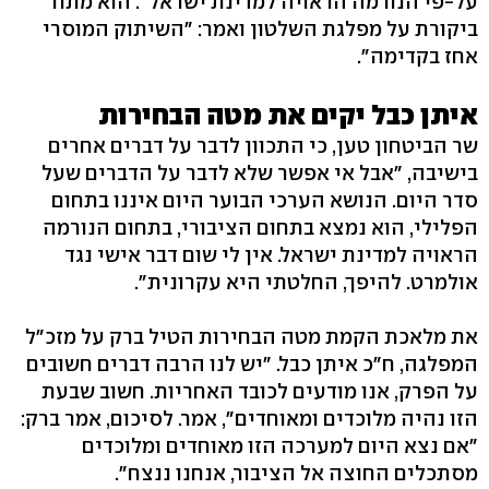
על-פי הנורמה הראויה למדינת ישראל". הוא מתח
ביקורת על מפלגת השלטון ואמר: "השיתוק המוסרי
אחז בקדימה".
איתן כבל יקים את מטה הבחירות
שר הביטחון טען, כי התכוון לדבר על דברים אחרים
בישיבה, "אבל אי אפשר שלא לדבר על הדברים שעל
סדר היום. הנושא הערכי הבוער היום איננו בתחום
הפלילי, הוא נמצא בתחום הציבורי, בתחום הנורמה
הראויה למדינת ישראל. אין לי שום דבר אישי נגד
אולמרט. להיפך, החלטתי היא עקרונית".
את מלאכת הקמת מטה הבחירות הטיל ברק על מזכ"ל
המפלגה, ח"כ איתן כבל. "יש לנו הרבה דברים חשובים
על הפרק, אנו מודעים לכובד האחריות. חשוב שבעת
הזו נהיה מלוכדים ומאוחדים", אמר. לסיכום, אמר ברק:
"אם נצא היום למערכה הזו מאוחדים ומלוכדים
מסתכלים החוצה אל הציבור, אנחנו ננצח".