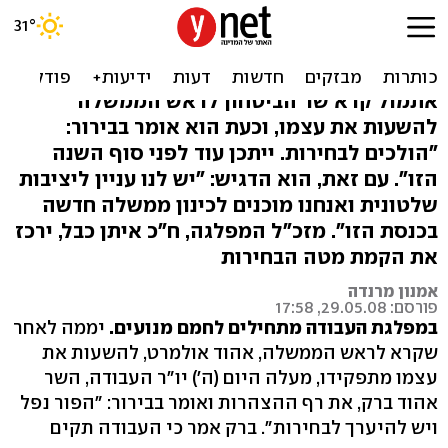
יו"ר העבודה ברק: הפור נפל,
יש להיערך לבחירות
אתמול קרא שר הביטחון לראש הממשלה
להשעות את עצמו, וכעת הוא אומר בבירור:
"הולכים לבחירות. ייתכן עוד לפני סוף השנה
הזו". עם זאת, הוא הדגיש: "יש לנו עניין ליציבות
שלטונית ואנחנו מוכנים לכינון ממשלה חדשה
בכנסת הזו". מזכ"ל המפלגה, ח"כ איתן כבל, ירכז
את הקמת מטה הבחירות
אמנון מרנדה
פורסם: 29.05.08, 17:58
במפלגת העבודה מתחילים לחמם מנועים.
יממה לאחר
שקרא לראש הממשלה, אהוד אולמרט, להשעות את
עצמו מתפקידו, מעלה היום (ה') יו"ר העבודה, השר
אהוד ברק, את רף ההצהרות ואומר בבירור: "הפור נפל
ויש להיערך לבחירות". ברק אמר כי העבודה תקים