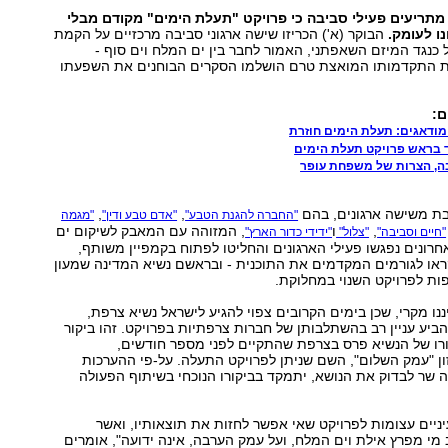
מתריעים פעילי סביבה כי פרויקט "תעלת הימים" מקודם מבלי
ו לעומק.
הבוקר (א') הכריזו שישה ארגוני סביבה מרכזיים על הקמת
כנגד המיזם השאפתני, האמור לחבר בין ים המלח וים סוף -
 התקדמותו המואצת טרם הושלמו הסקרים הבוחנים את השפעתו
ם:
מודאגים: תעלת הימים חוזרת
 בראש פרויקט תעלת הימים
ה, הצרות של משפחת עופר
בת משישה ארגונים, בהם
,
,
"החברה להגנת הטבע"
"אדם טבע ודין"
"מגמה
,
ו
, המזוהה עם המאבק לשיקום ים
"חיים וסביבה"
"צלול"
"ידידי כדור הארץ"
רונים נפגשו פעילי הארגונים והחליטו לפתוח בקמפיין משותף,
ראו לגורמים המקדמים את התוכנית - ובראשם נשיא המדינה שמעון
פות לפרויקט השנוי במחלוקת.
ננו מקרי, שכן בימים הקרובים צפוי להגיע לישראל נשיא צרפת,
הביע עניין רב בהשתלבותן של חברות צרפתיות בפרויקט. זהו ביקור
ורו של הנשיא פרס בצרפת שהתקיים לפני מספר חודשים,
ון "עמק השלום", השם שניתן לפרויקט התעלה. על-פי ההערכות
ה שר לבדוק את הנושא, יתמקד בביקורו הנוכחי בשיתוף הפעולה
ניים עצומות לפרויקט שאי אפשר לחזות את תוצאותיו, ואשר
י מפרץ אילת וים המלח, ועל עמק הערבה, אינה ידועה", אומרים