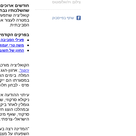
צילום: ויז'ואל/פוטוס
חודשים ארוכים 
שהשלכותיו נבחנ
קואליציה שתפעל 
שתף בפייסבוק
במטרה לעצור את
הסביבתית.
בפרקים הקודמי
פעילי הסביבה 
משה טרי יעמוד
החזון של תשוב
הקואליציה מורכ
, ארגון-הגג
ירוקה"
המלח. בימים האח
במסגרתו הם ייק
פרס - לבחון חלו
עיתוי ההודעה אי
ניקולא סרקוזי, ש
גומלין לאחר ביק
ובמהלכו הוצג חז
סרקוזי, שאף מינ
הישראלי-צרפתי.
"המדינה רצה בעי
השפעתו על מצב מ