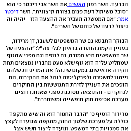
הכרעה. השר רמון
האשים
את השר אבי דיכטר כי הוא
"סובל משיקול דעת פגום בצורה קיצונית". השר
דיכטר
אמר
: "אם הממשלה תעביר את ההצעה הזו - יהיה זה
ניצול לרעה של כוחם של השרים".
הבוקר התבטא גם שר המשפטים לשעבר, דן מרידור,
בעניין הקמת הוועדה בראיון לגלי צה"ל: "ההצעה של
שר המשפטים היא חמורה, גם לגופה וגם מפני שהגוף
שמחליט עליה הוא גוף שלא מעט מחבריו נמצאים תחת
חקירה או אישום. במקום שינהלו את המדיניות שלהם
וייתנו למשטרה ולפרקליטות לנהל את החקירות, הם
הופכים את העניין לזירת התגוששות בין החוקרים
לנחקרים - והתוצאה מסוכנת מפני שאנחנו רוצים
מערכת אכיפת חוק חופשייה ומשוחררת".
מרידור הוסיף כי "הדבר החמור הוא זה שיש מתקפה
כוללת על מערכת שלטון החוק, מתקפה שנועדה לקצץ
את סמכויות בתי המשפט, ונועדה ליצור חשש אצל