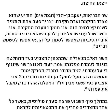
ייצאו החוצה.
שר הבריאות, יעקב בן-יזרי (הגמלאים), הודיע שהוא
מצדד בהקמת ועדת חקירה: "צריך פעם אחת ולתמיד
לשים קץ למצב הזה. אני תומך בוועדת החקירה, אני
חושב שכל עם ישראל צריך לדעת שהוא בידיים טובות,
אובייקטיביות שאפשר לסמוך עליהן. אי אפשר לטשטש
דברים".
השר ראלב מג'אדלה, שמתכוון להצביע בעד ההחלטה,
בניגוד לעמדת מפלגתו, אמר: "עוד לא נוצר שר שינזוף
בי על עמדתי. למה מדובר במרד? הפרקליטות
והמשטרה הן מעל לחוק? הן חסינות מבדיקה? אני
אצביע כפי שאני מבין ויו"ר המפלגה אהוד ברק מקבל
את עמדתי".
במהלך סוף השבוע פרצה סערה פוליטית, כאשר כל
אחד מהצדדים מחריף את התבטאויותיו לקראת