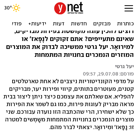
מבריקים במיוחד: נָפָּאז'
ומִירוּאָר
רוצים להכין עוגה מקושטת בפירות מבריקים,
שאינם מתעייפים? אתם זקוקים לנָפָּאז' או
למירוּאָר. יעל גרטי ממשיכה לבדוק את המוצרים
המוזרים הנמכרים בחנויות המתמחות
יעל גרטי
פורסם: 29.07.08, 09:57
על מדפי הקונדיטוריות ניצבים לא אחת טארטלטים
קטנים, מעוטרים בתותים, קיווי ופירות יער, מבריקים
להפליא. אם שאלתם את עצמכם כיצד ניתן ליצור בבית
מראה מבריק לעוגות פירות, כמו גם לשמר את הפירות
כך שלא ישחירו, הרי שהכתבה הזו נועדה עבורכם. שני
מוצרים הנמכרים בחנויות המתמחות משָמְשים למטרה
זו: נָפָּאז' ומִירוּאָר. יצאתי לברר מהם.