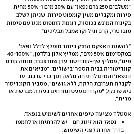
"משלבים 250 גרם נפאז' עם 20% מים ו-50% מחית
פירות ומקבלים מעין קומפוט פירות, שניתן לשלב
בקינוח המוגש בכוסות, דוגמת קומפוט מנגו עם פיסות
מנגו טרי, קרם וניל וקראמבל תבלינים".
"להשגת האפקט החזק ביותר מומלץ לדלל נפאז'
במקסימום 50% מים", ממליץ אלון גולדמן; "40-100%
מים", ממליץ שף-קונדיטור ערן שוורצברד, מנחה קורס
קונדיטוריה בבית הספר 'בישולים'. "מביאים את
הנפאז' והמים לרתיחה מלאה תוך כדי ערבוב, עד
לקבלת תערובת חלקה, ללא גושים", מסביר הקונדיטור
גיא פרנקל, "מקררים מעט ומורחים בעזרת מברשת או
מרית".
אסטלה מציעה טיפים אחדים לשימוש בנפאז':
נפאז' הוא זיגוג חם - יש להרתיחו או לחממו
בדרך אחרת לפני השימוש.