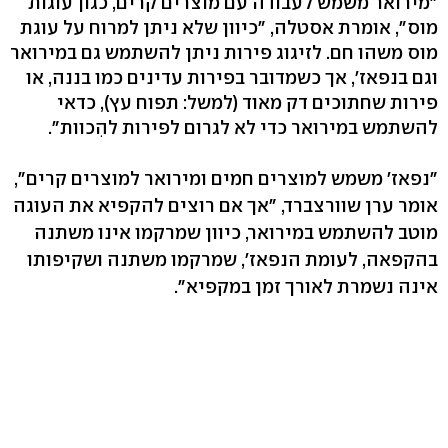
"מירואר משמש לעבודה עם מוצרים קרים, כגון עוגות
מוס", אומרת אסטלה, "כיוון שלא ניתן למרוח על עוגת
מוס משהו חם. לזיגוג פירות ניתן להשתמש גם במירואר
וגם בנפאז', אך כשמדובר בפירות עדינים כמו בננה, או
פירות שחתוכים דק מאוד (למשל: תפוח עץ), כדאי
להשתמש במירואר כדי לא לגרום לפירות להִכוות".
"נפאז' משמש למוצרים חמים ומירואר למוצרים קרים",
אומר ערן שוורצברד, "אך אם רוצים להקפיא את העוגה
מוטב להשתמש במירואר, כיוון שמרקמו אינו משתנה
בהקפאה, לעומת הנפאז', שמרקמו משתנה ושקיפותו
אינה נשמרת לאורך זמן במקפיא".