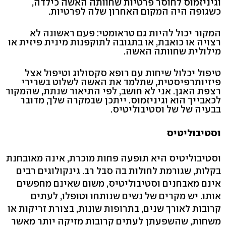
וגיניזמוס לחוסר פרטיות שחוותה האשה כילדה,
כשגופה היה המקום האחרון שלה לפרטיות.
המקור יכול להיות גם טראומטי: פעם ראשונה לא
רצויה או כואבת, או בתגובה לתוקפנות מינית פיזית או
מילולית שחוותה האשה.
טיפול יכלול שיחות עם רופא סקסולוג וטיפול אצל
פיזיותרפיסטית, שתלמד את האשה לשלוט בשרירי
רצפת האגן. אני לא חושב, לפי התיאור שנתת, שהמקור
לכאבייך הוא וגיניזמוס. ייתכן שבמקרה שלך, מדובר
בבעיה של של וסטיבוליטיס.
וסטיבוליטיס
וסטיבוליטיס היא תופעה פחות מוכרת, אינה מאובחנת
בקלות, שגורמת לחולות בה סבל רב. גינקולוגים רבים
אינם מאבחנים וסטיבוליטיס, משום שאינם מחפשים
אותו. יש מקרים של נשים שנותחו וטופלו, לעתים
קרובות לאורך שנים, בתרופות שונות, בצורת זריקות או
משחות, שהשפעתן לעתים קרובות מזיקה יותר מאשר