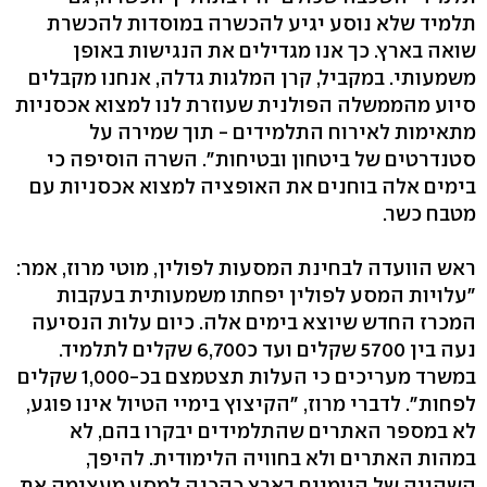
תלמיד שלא נוסע יגיע להכשרה במוסדות להכשרת
שואה בארץ. כך אנו מגדילים את הנגישות באופן
משמעותי. במקביל, קרן המלגות גדלה, אנחנו מקבלים
סיוע מהממשלה הפולנית שעוזרת לנו למצוא אכסניות
מתאימות לאירוח התלמידים - תוך שמירה על
סטנדרטים של ביטחון ובטיחות". השרה הוסיפה כי
בימים אלה בוחנים את האופציה למצוא אכסניות עם
מטבח כשר.
ראש הוועדה לבחינת המסעות לפולין, מוטי מרוז, אמר:
"עלויות המסע לפולין יפחתו משמעותית בעקבות
המכרז החדש שיוצא בימים אלה. כיום עלות הנסיעה
נעה בין 5700 שקלים ועד כ6,700 שקלים לתלמיד.
במשרד מעריכים כי העלות תצטמצם בכ-1,000 שקלים
לפחות". לדברי מרוז, "הקיצוץ בימיי הטיול אינו פוגע,
לא במספר האתרים שהתלמידים יבקרו בהם, לא
במהות האתרים ולא בחוויה הלימודית. להיפך,
השהייה של היומיים בארץ כהכנה למסע מעצימה את