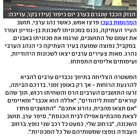
הנזק הכבד שנגרם בערב יום כיפור (עידו בקר, עריכה:
תמר אברהם)
המהומות בעכו
פרצו אמש, כאשר נהג ערבי, תושב
העיר העתיקה, נכנס במכוניתו לשכונת בן-גוריון ועורר
את זעמם של התושבים, שרגמו את מכוניתו באבנים.
במקביל, נפוצה שמועה בעיר העתיקה כי הנהג הערבי
נהרג. מאות צעירים ערבים יצאו לשכונות היהודיות,
ועימותים אלימים התפתחו.
המשטרה הצליחה בתיווך נכבדים ערבים להביא
להרגעת הרוחות - אך רק באופן זמני. בדרכם הביתה,
זרעו התושבים הערבים הרס והשחיתו רכוש, תוך שהם
קוראים "מוות ליהודים", "אללה הוא אכבר" ומאיימים
"אם תצאו מהבית, נהרוג אתכם". "התושבים פחדו
לצאת מהבתים אפילו לבית הכנסת", סיפר ערן, תושב
השכונה, "ברחוב שלי, כמעט כל רכב שני נופץ. ברחוב
העבודה נופצו שמשותיהם של כל המכוניות".