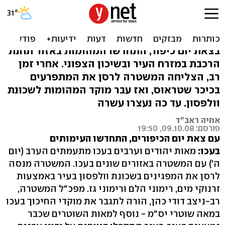
אש בעכו: ערב שני לעימותים
בין יהודים לערבים
בצאת יום כיפור, התחדשו המהומות באזור תחנת
הרכבת במזרח העיר ובשיכון הצפוני. אחרי זמן
רב, הצליחה המשטרה לרסן את המתפרעים
בכיכר שטראוס, ואז עבר מוקד המהומות לשכונת
וולפסון. עד כה נעצרו עשרה
אחיה ראב"ד
פורסם: 09.10.08, 19:50
עם צאת יום הכיפורים, התחדשו העימותים
בעכו:
מאות יהודים וערבים בעכו מתעמתים הערב (יום
ה') עם המשטרה באזורים שונים בעכו. המשטרה מנסה
לרסן את המפגינים בשכונת וולפסון בעיר באמצעות
זרנוקי מים, רימוני הלם ורימוני גז. מפכ"ל המשטרה,
רב-ניצב דודי כהן, הורה לתגבר את מוקדי החיכוך בעכו
במאה שוטרי יס"מ - נוסף למאות השוטרים שכבר