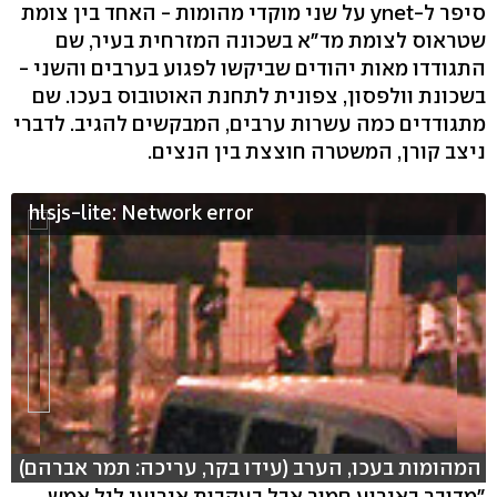
סיפר ל-ynet על שני מוקדי מהומות - האחד בין צומת
שטראוס לצומת מד"א בשכונה המזרחית בעיר, שם
התגודדו מאות יהודים שביקשו לפגוע בערבים והשני -
בשכונת וולפסון, צפונית לתחנת האוטובוס בעכו. שם
מתגודדים כמה עשרות ערבים, המבקשים להגיב. לדברי
ניצב קורן, המשטרה חוצצת בין הנצים.
hlsjs-lite: Network error
המהומות בעכו, הערב (עידו בקר, עריכה: תמר אברהם)
"מדובר באירוע חמור אבל בעקבות אירועי ליל אמש,