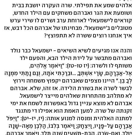
אלהים שמע את תפילתי. שרה העקרה יושבת בבית
ושומעת את הגר ואברהם משחקים עם הילד החדש,
קוראים לישמעאלי לארוחת ערב ושרים לו שירי ערש
מטובלים ב'ישמעאל'. מבחינתו של אברהם הכל דבש, אז
איך אנחנו רוצים ששרה לא תתפוצץ?
והנה אנו מגיעים לשיא השיאים - ישמעאל כבר נולד
ואברהם מתבשר על לידת הילד הבא, והפעם ילד
משותף לו ולשרה: (יז טו-טז): "וַיֹּאמֶר אֱלֹהִים,
אֶל-אַבְרָהָם, שָׂרַי אִשְׁתְּךָ, ...וּבֵרַכְתִּי אֹתָהּ, וְגַם נָתַתִּי מִמֶּנָּה
לְךָ בֵּן." היינו מצפים שאברהם יקפוץ משמחה וירוץ
לבשר לשרה את בשורת הלידה. אז זהו, שלא. אברהם
לא מתלהב מהתחרות שאלהים מייצר לישמעאל.
אברהם לא מוצא עניין גדול באפשרות לשמח את ימי
זקנתה של שרה. למען האמת הוא אפילו די מתנגד
למתנה האלהית ומנסה למנוע אותה: (יז, יז-יט): "וַיִּפֹּל
אַבְרָהָם עַל-פָּנָיו, וַיִּצְחָק; וַיֹּאמֶר בְּלִבּוֹ, הַלְּבֶן מֵאָה-שָׁנָה
יִוָּלֵד, וְאִם-שָׂרָה, הֲבַת-תִּשְׁעִים שָׁנָה תֵּלֵד. וַיֹּאמֶר אַבְרָהָם,