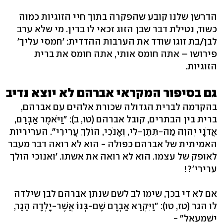
הדרשן שלנו קובע שהפקרה בתוך חיי הזוגיות כמוה
כשוד, נטילת דבר שבן הזוג זכאי לו בדין. מי שלא ערב
לבן/בת זוגו שודד את הערבות ההדדית: 'חמסי עליך'
פירושו – אתה חומס אותי, אתה חומס את ברית
הזוגיות.
גם בסיפור המקראי אברהם לא יוצא נדיב
בהקדמה לברית הגדולה שכורת אלהים עם אברהם,
ברית בין הבתרים, קובל אברהם (טו, ב): "וַיֹּאמֶר אַבְרָם,
אֲדֹנָי יְהוִה מַה-תִּתֶּן-לִי, וְאָנֹכִי, הוֹלֵךְ עֲרִירִי". העריריות
האמיתית של אברהם כפולה - הוא לא רואה דבר מעבר
לאופק של עצמו. הוא לא רואה את אשתו. 'ואנוכי הולך
ערירי'?!
אם לא די בכך, שימו לב לשם שנתן אברהם לבן שילדה
לו הגר (טז, טו): "וַיִּקְרָא אַבְרָם שֶׁם-בְּנוֹ אֲשֶׁר-יָלְדָה הָגָר,
יִשְׁמָעֵאל" -