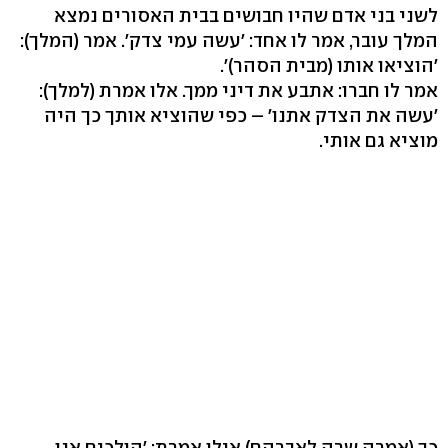
לשני בני אדם שהיו חבושים בבית האסורים נמצא
המלך עובר, אמר לו אחד: 'עשה עמי צדק'. אמר (המלך):
'הוציאו אותו (מבית הסהר)'.
אמר לו חברו: אתבע את דיני ממך. אלו אמרת (למלך):
'עשה את הצדק אתנו' – כפי שהוציא אותך כך היה
מוציא גם אותי.
כך (אמרה שרה לאברהם) אילו אמרת: 'הולכים אנו