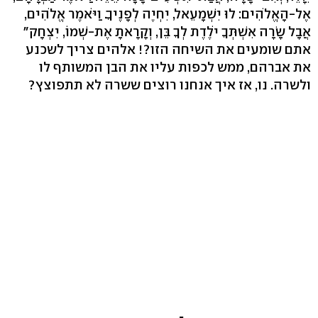
אֶל-הָאֱלֹהִים: לוּ יִשְׁמָעֵאל, יִחְיֶה לְפָנֶיךָ. וַיֹּאמֶר אֱלֹהִים,
אֲבָל שָׂרָה אִשְׁתְּךָ יֹלֶדֶת לְךָ בֵּן, וְקָרָאתָ אֶת-שְׁמוֹ, יִצְחָק"
אתם שומעים את השיחה הזו?! אלהים צריך לשכנע
את אברהם, ממש לכפות עליו את הבן המשותף לו
ולשרה. נו, אז איך אנחנו רוצים ששרה לא תתפוצץ?