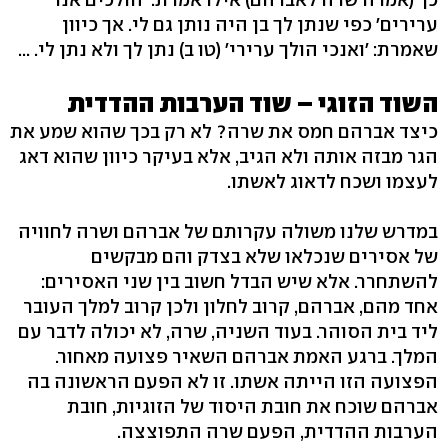
ערירים' כפי שנתן לך בן היה נותן גם לי. אך כיוון
שאמרת: 'ואנכי הולך ערירי' (טו ב) נתן לך ולא נתן לי. ...
השוד הזוגי – שוד הערבות ההדדית
כיצד אברהם חמס את שרה? לא רק בכך שהוא שמע את
הגר מבזה אותה ולא הגיב, אלא בעיקר כיוון שהוא דאג
לעצמו ושכח לדאוג לאשתו.
במדרש שלנו משולה עקרותם של אברהם ושרה לחוויה
של אסירים שנכלאו שלא בצדק והם מבקשים
להשתחרר. אלא שיש הבדל חשוב בין שני האסירים:
אחד מהם, אברהם, קרוב לחלון ולכן קרוב למלך העובר
ליד בית הסוהר. בעוד השניה, שרה, לא יכולה לדבר עם
המלך. ברגע האמת אברהם השאיר פצועה מאחור.
הפצועה הזו הייתה אשתו. זו לא הפעם הראשונה בה
אברהם שוכח את חובת היסוד של הזוגיות, חובת
הערבות ההדדית, הפעם שרה התפוצצה.