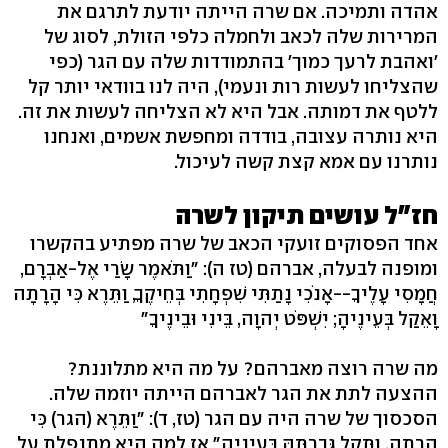
אהדה ותמיכה. אם שרה הייתה יודעת לתרגם את
המרירות שלה לכאב ולחמלה כלפי הזולת, לסוג של
'ואהבת לרעך כמוך' בהתמודדות שלה עם הגר (כפי
שהצליחו לעשות רות ונעמי), היה לנו בוודאי יותר קל
ללטף את דמותה. אבל היא לא הצליחה לעשות את זה.
היא נותרה עצובה, בודדה ומחפשת אשמים, ואנחנו
נותרנו עם אמא קצת קשה לעיכול.
חז"ל עושים תיקון לשרה
אחד הפסוקים זועקי הכאב של שרה מפתיע בהקשרו
ומופנה לבעלה, אברהם (טז ה): "וַתֹּאמֶר שָׂרַי אֶל-אַבְרָם,
חֲמָסִי עָלֶיךָ--אָנֹכִי נָתַתִּי שִׁפְחָתִי בְּחֵיקֶךָ, וַתֵּרֶא כִּי הָרָתָה
וָאֵקַל בְּעֵינֶיהָ; יִשְׁפֹּט יְהוָה, בֵּינִי וּבֵינֶיךָ"
מה שרה רוצה מאברהם? על מה היא מתלוננת?
ההצעה לתת את הגר לאברהם הייתה יוזמה שלה.
הסכסוך של שרה היה עם הגר (טז, ד): "וַתֵּרֶא (הגר) כִּי
הָרָתָה, וַתֵּקַל גְּבִרְתָּהּ בְּעֵינֶיהָ" אז למה היא מתנפלת על