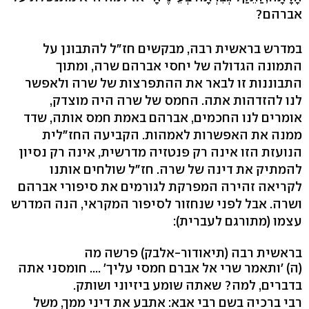
אברהם?
במדרש בראשית רבה, מבקשים חז"ל להתבונן על
התמונה הגדולה של יחסי אברהם שרה, ומתוך
התבוננות זו לבאר את ההתפרצות של שרה ולאפשר
לנו להזדהות אתה. החמס של שרה היה מוצדק,
אומרים לנו החכמים, אברהם באמת חמס אותה, שדד
ממנה את האפשרות לאמהות. הקביעה החז"לית
הנועזת הזו אינה רק פנטזיה מדרשית, אינה רק נסיון
להמתיק את דינה של שרה. חז"ל שולחים אותנו
לקריאה זהירה המפרקת לגורמים את סיפורי אברהם
ושרה. אבל לפני שנחזור לסיפור המקראי, הנה המדרש
עצמו (מתורגם לעברית):
בראשית רבה (תיאודור-אלבק) פרשה מה
(ה) 'ותאמר שרי אל אברם חמסי עליך' .... חומסני אתה
בדברים, למה? שאתה שומע ביזיוני ושותק.
רבי ברכיה בשם רבי אבא: אתבע את דיני ממך, משל