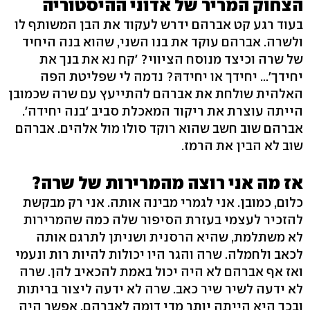
הצחוק המריר של אדוני ההיסטוריה
בעוד רגע קט אברהם ידרש לעקוד את הבן המשותף לו
ולשרה. אברהם עוקד את בנו השני, שהוא בנה היחיד
של שרה וכיצד מנוסח הציווי? 'קח נא את בנך את
יחידך'... יחידך או יחידהּ? נדמה לי שפליטת הפה
האלהית שולחת את אברהם להתייעץ עם שרה שכמובן
הייתה עוצרת את ריקוד המאכלת סביב 'בנה יחידה'.
אברהם שוב חשב שהוא רוקד סולו מול אלהים. אברהם
שוב לא הבין את הרמז.
אז מה אני רוצה מהמרירות של שרה?
כלום, כמובן. אני לגמרי מבינה אותה. אני רק מבקשת
להזכיר לעצמי בעזרת הסיפור שלה כמה שהמרירות
לא משתלמת, שהיא הרסנית ושניתן לתרגם אותה
לכאב ולחמלה. שרה והגר היו יכולות להיות רות ונעמי
ואז אף אברהם לא היה יכול באמת להכאיב להן. שרה
לא ידעה לשיר שיר כאב. שרה לא ידעה ליצור בריתות
ובכך היא הייתה יותר מדי דומה לאברהם. אפשר היה