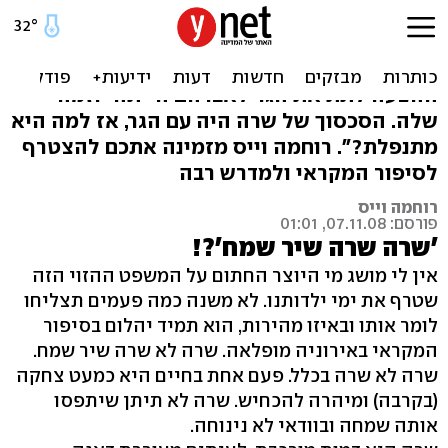
אברהם חמס את שרה
"מה שרה רוצה מאברהם? על מה היא מתלוננת?
ההצעה לתת את הגר לאברהם הייתה יוזמה
שלה. הסכסוך של שרה היה עם הגר, אז למה היא
מתנפלת?". רוחמה וייס מזמינה אתכם להצטרף
לסיפור המקראי ולמדרש רבה
רוחמה וייס
פורסם: 07.11.08, 01:01
'שרה שרה שיר שמח'?!
אין לי מושג מי היוצר החתום על המשפט ההזוי הזה
שטרף את ימי ילדותנו. לא משנה כמה פעמים תצליחו
לומר אותו ובאיזו מהירות, הוא תמיד יהלום בסיפור
המקראי באירוניה מופלאה. שרה לא שרה שיר שמח.
שרה לא שרה בכלל. פעם אחת בחיים היא כמעט צחקה
(בקרבה) ומיהרה להכחיש. שרה לא תיתן שיתפסו
אותה שמחה ובוודאי לא נינוחה.