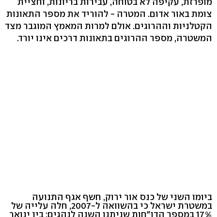
מופרזת, עקיפה לא בטוחה, עבירות בריונות, וחציית
צומת באור אדום. המטרה - להוריד את מספר התאונות
הקטלניות וההרוגים. אולם למרות המאמץ המוגבר מצד
המשטרה, מספר ההרוגים בתאונות דרכים אינו יורד.
ביומו השני של כנס אור ירוק, חשף אגף התנועה
במשטרת ישראל כי בהשוואה ל-2007, חלה עלייה של
17% במספר הדו"חות שניתנו השנה לנהגים: בין ינואר