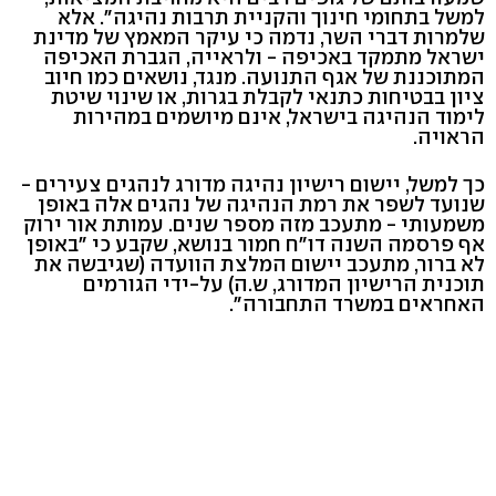
למשל בתחומי חינוך והקניית תרבות נהיגה". אלא
שלמרות דברי השר, נדמה כי עיקר המאמץ של מדינת
ישראל מתמקד באכיפה - ולראייה, הגברת האכיפה
המתוכננת של אגף התנועה. מנגד, נושאים כמו חיוב
ציון בבטיחות כתנאי לקבלת בגרות, או שינוי שיטת
לימוד הנהיגה בישראל, אינם מיושמים במהירות
הראויה.
כך למשל, יישום רישיון נהיגה מדורג לנהגים צעירים -
שנועד לשפר את רמת הנהיגה של נהגים אלה באופן
משמעותי - מתעכב מזה מספר שנים. עמותת אור ירוק
אף פרסמה השנה דו"ח חמור בנושא, שקבע כי "באופן
לא ברור, מתעכב יישום המלצת הוועדה (שגיבשה את
תוכנית הרישיון המדורג, ש.ה) על-ידי הגורמים
האחראים במשרד התחבורה".