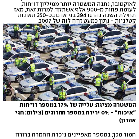
לאוקטובר, נתנה המשטרה יותר ממיליון דו"חות,
לעומת פחות מ-900 אלף אשתקד. למרות זאת, מאז
תחילת השנה נהרגו 394 בני אדם בכ-350 תאונות
קטלניות - נתון כמעט זהה לזה של 2007.
המשטרה מציגה: עלייה של 17% במספר דו"חות
"איכות" - 0% ירידה במספר ההרוגים (צילום: חגי
אהרון)
חמור מכך, במספר מאפיינים ניכרת החמרה ברורה