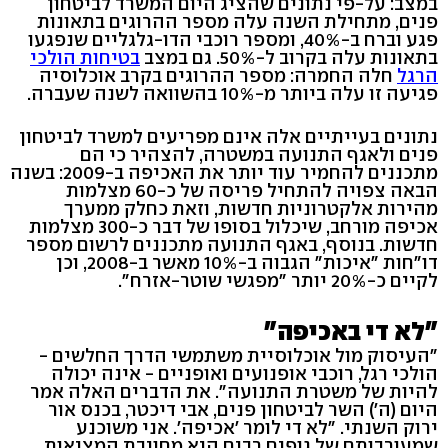
במצב: על-פי נתונים שהציג היום המשרד לביטחון
פנים, מתחילת השנה עלה מספר ההרוגים בתאונות
פגע וברח ב-40%, ומספר רוכבי הדו-גלגליים שנפגעו
בתאונות עלה בקרוב ל-50%. גם במצב
בטיחות הולכי
הרגל
חלה החמרה: מספר ההרוגים בקרב אוכלוסיה
פגיעה זו עלה ביותר מ-10% בהשוואה לשנה שעברה.
נתונים בעייתיים אלה אינם מפריעים למשרד לביטחון
פנים ולאגף התנועה במשטרה, להצהיר כי הם
מתכננים להחמיר עוד יותר את האכיפה ב-2009: בשנה
הבאה צפויה להתחיל פריסה של כ-60 מצלמות
מהירות אלקטרוניות חדשות, וזאת כחלק ממערך
אכיפה מורחב, שיכלול בסופו של דבר כ-300 מצלמות
חדשות. בנוסף, באגף התנועה מתכננים לרשום מספר
דו"חות "איכות" הגבוה ב-10% מאשר ב-2008, וכן
לקיים כ-20% יותר "מפגשי שוטר-אזרח".
"לא די באכיפה"
"העיסוק מול אוכלוסיית משתמשי הדרך החלשים -
הולכי רגל, רוכבי אופנועים ואופניים - אינה יכולה
להיות של משטרת התנועה". את הדברים האלה אמר
היום (ה') השר לביטחון פנים, אבי דיכטר, בכנס אור
ירוק השנתי. "לא די לומר 'אכיפה'. אני משוכנע
שמעורבותם של גופים רבים היא מחויבת המציאות,