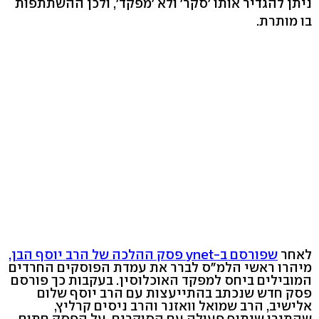
ניתן להגדיר אותו 'סקר' ולא 'מפקד', ולכן ההשתתפות
בו מותרת.
לאחר
שפורסם ב-ynet פסק ההלכה של הרב יוסף הבן,
מיהרו ראשי הלמ"ס לברר את עמדת הפוסקים החרדים
המובילים ביחס למפקד האוכלוסין. בעקבות כך פורסם
פסק חדש שנכתב בהתייעצות עם הרב יוסף שלום
אלישיב, הרב שמואל וואזנר והרב ניסים קרליץ,
שהתירו שיתוף פעולה עם הסוקרים. על הפסק חתום