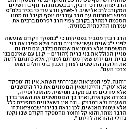
הרב יצחק מרדכי רובין, רב בשכונת הר נוף בירושלים
המקורב לרב אלישיב. ל-ynet נודע עוד כי בכיר בלמ"ס
נפגש באחרונה עם הרב עובדיה יוסף וקיבל גם ממנו
הסכמה למהלך. בקרוב צפוי הרב לפרסם ברבים את
עמדתו ההלכתית בסוגיה.
הרב רובין מסביר בפסיקתו כי "במפקד הקודם שנעשה
לפני י"ג שנים נעשו שינויים ובהם שלא ספרו את בני
המשפחה אלא רשמו את שמותם בלבד, וגם היה זה
מניין הכולל את בני ברית (יהודים – ק.נ.) עם שאינם בני
ברית, וגם ידוע שאין מטרתם למניין, אלא כוונתם לדעת
את חלוקת התושבים לצורך תכנון בתי חולים ושאר
צרכי העם".
"והנה, לפי המציאות שביררתי השתא, אין זה 'מפקד'
אלא 'סקר', והיינו שאין הם מונים את כלל התושבים
אלא עורכים מדגם מקרב חמישית מהאוכלוסייה,
בצורה אקראית, ואחר כך הם מחשבים את השאר בדרך
השערה ולא במדויק... וגם אין בשאלונים מספרים כלל
אלא שמות האנשים. לכן נראה בבירור שבמציאות זו
הדבר מותר, והוא קל וחומר מהמפקד הקודם שבו נקטו
גדולי ההוראה להיתר".