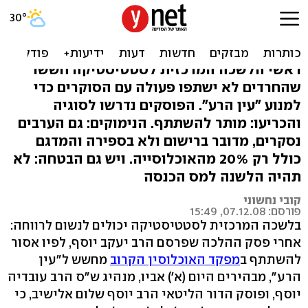
הרבנים עובדיה ואלישיב:
מותר להשתתף במפקד
ראשי הלשכה המרכזית לסטטיסטיקה חששו
שהחרדים לא ישתפו פעולה עם הסוקרים כדי
למנוע "עין הרע". הפוסקים נדרשו לסוגיה
והכריעו: מותר להשתתף. הנימוקים: גם הערבים
נסקרים, מדובר ברישום ולא בספירה והמדגם
כולל רק 20% מהאוכלוסייה. ויש גם הבטחה: לא
תהיה הלשנה למס הכנסה
קובי נחשוני
פורסם: 07.12.08, 15:49
בלשכה המרכזית לסטטיסטיקה יכולים לנשום לרווחה:
אחרי פסק ההלכה שפרסם הרב יעקב יוסף, לפיו אסור
להשתתף ב
מפקד האוכלוסין הקרוב
מחשש ל"עין
הרע", מבהירים היום (א') אביו, מנהיג ש"ס הרב עובדיה
יוסף, ופוסק הדור הליטאי הרב יוסף שלום אלישיב, כי