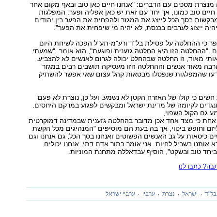
מנצרת מסכים עם הדברים: "אנחנו חיים כאן טוב ובאף מקום אחר
חיים טוב כמונו, אך יחד עם זאת יש כאן אפליה ופער. המפלגות
קשות בסך הכל לייצג את המגזר ולהפחית את הפער בין יהודים
היה ייצוג לערבים בכנסת, לא יהיה מי שיפחית את הפער".
ר כי ההחלטה על פסילת בל"ד ורע"מ-תע"ל הפכה לשיחת היום
ם. "ההחלטה הזו היא החלטה גזענית ופוגעת", הוא אומר. "שמעתי
 אותי מאוד, זו החלטה שבהחלט יכולה לגרום לאנשים לא להצביע.
רבה מאוד אנשים וההחלטה הזו מעסיקה תושבים רבים במגזר
דעו שהמפלגות שנפסלו מבטאות קהל עצום שאי אפשר להשתיק
שים כי קולו של האזרח הקטן לא נשמע. ועל כן, נוצרת לא פעם
דים לקיומה של מדינת ישראל ומבקשים לפגוע במרקם היחסים.
ע גם הקול השפוי,
חת כי מצד אחד אכן מדובר בהחלטה גזענית שבמדינה דמוקרטית
זם וחופש ביטוי, אך בה בעת הם מוסיפים "המנהיגים מכל הקשת
 כיסאות על גב האנשים הפשוטים ואנחנו בסך הכל, גם אנחנו וגם
 אותנו בשביל לחיות. אני אומר בתור אדם דתי, אנחנו יכולים
יחד טוב ובשקט", הוסיף עבדאללה מתחנת המוניות.
ה? כתבו לנו
בל"ד
ישראל
נצרת
ערביי
ערביי ישראל