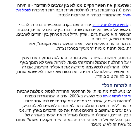
שתעמיק את הפער הקיים ממילא בין ערבים ליהודים" -
זו היתה
יום (ג') ברחובות נצרת להחלטת ועדת הבחירות המרכזית
לפסול את
מלהתמודד בבחירות הקרובות לכנסת.
תע"ל
ה
, עוררה זעם בקרב המצביעים בנצרת. לדברי
לתמיכה אפילו מהעבודה
לגשר על הפער הקיים מזה שנים רבות בין ערבים ליהודים, בכנסת
המעשה הוא מעשה גזעני, שרק יגדיל את המרחק בין יהודים לערבים.
אותו מוצא, בני דודים.
ה מה הדעה הפוליטית שלי, עצם המעשה הוא מקומם", אמר
, בעל תחנת מוניות "המעיין" במרכז נצרת.
 בתחנה, מתערב בשיחה. הוא סבור כי ההחלטה מחזקת את הימין
 על ההחלטה אתמול והתרגזתי מאוד, למרות שאני לא תומך באף
ללו. ההחלטה לכשעצמה מדגישה את האפליה הקיימת, אם זה
רמן ואנשיו ישתלטו על המדינה. ואז בטוח שאף אחד לא ישמע אותנו,
ם לחיות טוב ביחד".
ו למרות הכל"
י נוגע לסתימת פיות, על ההחלטה החוזרת לפסול מפלגות ערביות
כפי שעשה ב-2003. ערביה המתגוררת בנצרת
ד יכול לשנות אותה
הזדהות בשמה, אמרה כי במדינה דמוקרטית יש לכל אחד זכות
 דעה: "למרות זאת ההחלטה הזו לא תגרום לאנשים לא להצביע,
 גם ערבים שחושבים ורואים אחרת את פני הדברים בארץ הזו. אני
 בין יהודים, והמפלגות שפסלו מגדילות את הפער בהגדרה של
ני בסך הכל ישראלית. אם הייתי חיה בעזה הייתי מקבלת משהו? אנחנו
בל שאת זה לא שומעים".