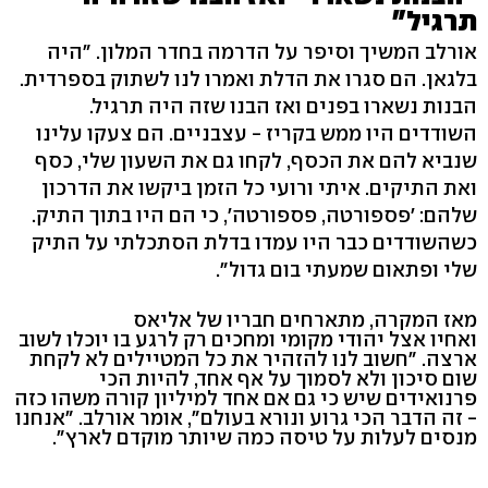
תרגיל"
אורלב המשיך וסיפר על הדרמה בחדר המלון. "היה
בלגאן. הם סגרו את הדלת ואמרו לנו לשתוק בספרדית.
הבנות נשארו בפנים ואז הבנו שזה היה תרגיל.
השודדים היו ממש בקריז - עצבניים. הם צעקו עלינו
שנביא להם את הכסף, לקחו גם את השעון שלי, כסף
ואת התיקים. איתי ורועי כל הזמן ביקשו את הדרכון
שלהם: 'פספורטה, פספורטה', כי הם היו בתוך התיק.
כשהשודדים כבר היו עמדו בדלת הסתכלתי על התיק
שלי ופתאום שמעתי בום גדול".
מאז המקרה, מתארחים חבריו של אליאס
ואחיו אצל יהודי מקומי ומחכים רק לרגע בו יוכלו לשוב
ארצה. "חשוב לנו להזהיר את כל המטיילים לא לקחת
שום סיכון ולא לסמוך על אף אחד, להיות הכי
פרנואידים שיש כי גם אם אחד למיליון קורה משהו כזה
- זה הדבר הכי גרוע ונורא בעולם", אומר אורלב. "אנחנו
מנסים לעלות על טיסה כמה שיותר מוקדם לארץ".