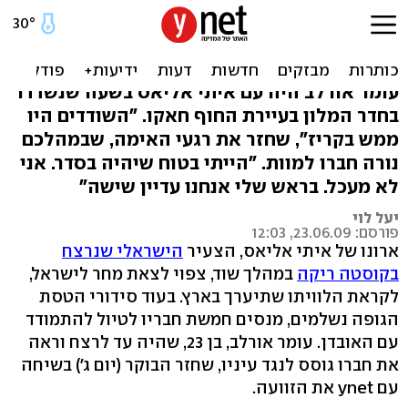
הרצח בקוסטה ריקה: איתי
התחנן על הדרכון - ונורה
עומר אורלב היה עם איתי אליאס בשעה שנשדדו
בחדר המלון בעיירת החוף חאקו. "השודדים היו
ממש בקריז", שחזר את רגעי האימה, שבמהלכם
נורה חברו למוות. "הייתי בטוח שיהיה בסדר. אני
לא מעכל. בראש שלי אנחנו עדיין שישה"
יעל לוי
פורסם: 23.06.09, 12:03
ארונו של איתי אליאס, הצעיר
הישראלי שנרצח
בקוסטה ריקה
במהלך שוד, צפוי לצאת מחר לישראל,
לקראת הלוויתו שתיערך בארץ. בעוד סידורי הטסת
הגופה נשלמים, מנסים חמשת חבריו לטיול להתמודד
עם האובדן. עומר אורלב, בן 23, שהיה עד לרצח וראה
את חברו גוסס לנגד עיניו, שחזר הבוקר (יום ג') בשיחה
עם ynet את הזוועה.