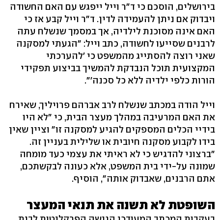
בירושלים, הוסכם כי ד"ר וייל ייפגש עם האם החשודה
ויבדוק אם ניתן להעמידה לדין. ד"ר וייל קבע אז כי
האם אינה מסוכנת לילדיה, אך במסמך שנשלח עתה
לרבנים שסייעו לחשודה, כתב וייל: "הגעתי למסקנה
שאני רוצה להסתייג מהמשפט כי 'להערכתי
המקצועית תוכל הנבדקת להמשיך בביצוע תפקידי
הורות כלפי ילדיה ללא כל סכנה'".
וייל הודה במכתב שנשלח לרב אברהם פרויליך, שאירח
את האם המרעיבה במהלך מעצר הבית, כי "לא היו
בידיי הכלים המספקים להגיע למסקנה זו" וציין שאין
בידו לקבוע מסקנה חיובית או שלילית בעניין זה.
"ברצוני להדגיש כי לא ראיתי את עצמי כעד מומחה
שמונה על-ידי בית המשפט, אלא כעונה לבקשתכם,
אתם הרבנים, שאבדוק אותה", הוסיף.
השופטת לא תשנה את תנאי המעצר
בעקבות המכתב המעודכן הגישה הפרקליטות לבית