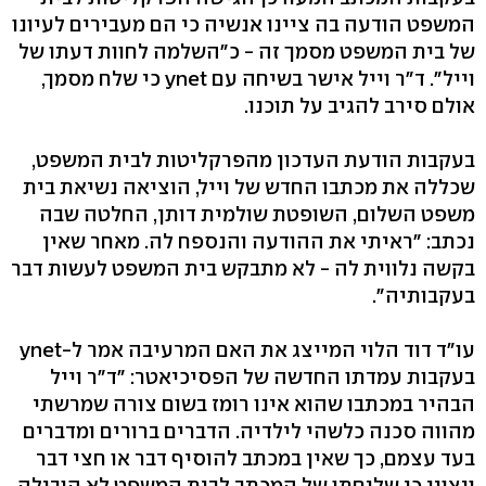
המשפט הודעה בה ציינו אנשיה כי הם מעבירים לעיונו
של בית המשפט מסמך זה - כ"השלמה לחוות דעתו של
וייל". ד"ר וייל אישר בשיחה עם ynet כי שלח מסמך,
אולם סירב להגיב על תוכנו.
בעקבות הודעת העדכון מהפרקליטות לבית המשפט,
שכללה את מכתבו החדש של וייל, הוציאה נשיאת בית
משפט השלום, השופטת שולמית דותן, החלטה שבה
נכתב: "ראיתי את ההודעה והנספח לה. מאחר שאין
בקשה נלווית לה - לא מתבקש בית המשפט לעשות דבר
בעקבותיה".
עו"ד דוד הלוי המייצג את האם המרעיבה אמר ל-ynet
בעקבות עמדתו החדשה של הפסיכיאטר: "ד"ר וייל
הבהיר במכתבו שהוא אינו רומז בשום צורה שמרשתי
מהווה סכנה כלשהי לילדיה. הדברים ברורים ומדברים
בעד עצמם, כך שאין במכתב להוסיף דבר או חצי דבר
ויצוין כי שליחתו של המכתב לבית המשפט לא הובילה