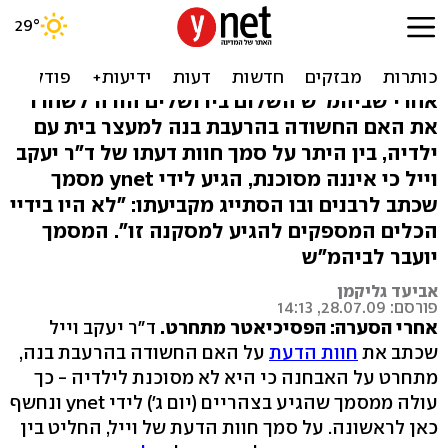
הפסיכיאטר התחרט: ייתכן
ש"המרעיבה" מסוכנת
אחרי שביהמ"ש השלום בירושלים הורה לשחרר
את האם החשודה בהרעבת בנה למעצר בית עם
ילדיה, בין היתר על סמך חוות דעתו של ד"ר יעקב
וייל כי איננה מסוכנת, הגיע לידי ynet מסמך
שכתב לרבנים ובו הסתייג מקביעתו: "לא היו בידיי
הכלים המספקים להגיע למסקנה זו". המסמך
יועבר לביהמ"ש
אביעד גליקמן
פורסם: 28.07.09, 14:13
אחרי הסערה: הפסיכיאטר מתחרט.
ד"ר יעקב וייל
שכתב את
חוות הדעת
על האם החשודה בהרעבת בנה,
מתחרט על האבחנה כי היא לא מסוכנת לילדיה - כך
עולה ממסמך שהגיע בצהריים (יום ג') לידי ynet ונחשף
כאן לראשונה. על סמך חוות הדעת של וייל, החליט בין