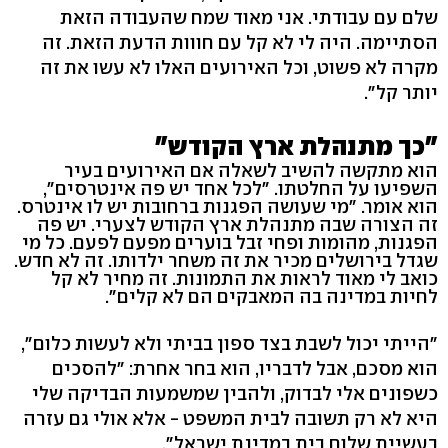
שלם עם עבודתי. אני מאוד שמח שהעבודה הזאת
הסתיימה. היה לי לא קל עם חווות הדעת הזאת. זה
מקרה לא פשוט, וכל האירועים האלו לא עשו את זה
יותר קל".
"כך מתנהלת ארץ הקודש"
הוא מתקשה להשיב לשאלה אם האירועים בעיר
השפיעו על החלטתו. "לכל אחד יש פה אינטרסים",
הוא אומר. "מי שעושה הפגנות ברחובות יש לו אינטרס.
זה הצורה שבה מתנהלת ארץ הקודש לצערי. יש פה
הפגנות, מהומות ופחי זבל בוערים מפעם לפעם. כל מי
שגדל בירושלים מכיר את זה משחר ילדותו. זה לא חדש.
כואב לי מאוד לראות את התמונות. זה מחיר לא קל
לחיות במדינה בה המאבקים הם לא קלים".
"הייתי יכול לשבת בצד ספון בביתי ולא לעשות כלום",
הוא מסכם, אבל לדבריו, הוא בחר אחרת: "להסכים
כשפונים אלי לבדוק, ולהבין שמשמעות הבדיקה שלי
היא לא רק תשובה לבית המשפט - אלא אולי גם עזרה
בעשיית שלום בית במדינת ישראל".