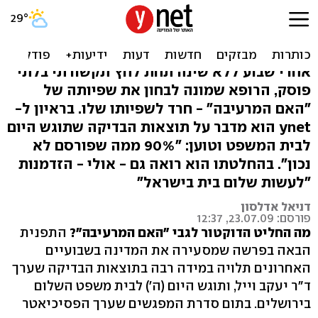
הפסיכיאטר: ההפגנות
השפיעו עלי? יכול להיות
אחרי שבוע ללא שינה תחת לחץ תקשורתי בלתי
פוסק, הרופא שמונה לבחון את שפיותה של
"האם המרעיבה" - חרד לשפיותו שלו. בראיון ל-
ynet הוא מדבר על תוצאות הבדיקה שתוגש היום
לבית המשפט וטוען: "90% ממה שפורסם לא
נכון". בהחלטתו הוא רואה גם - אולי - הזדמנות
"לעשות שלום בית בישראל"
דניאל אדלסון
פורסם: 23.07.09, 12:37
מה החליט הדוקטור לגבי "האם המרעיבה"?
התפנית
הבאה בפרשה שמסעירה את המדינה בשבועיים
האחרונים תלויה במידה רבה בתוצאות הבדיקה שערך
ד"ר יעקב וייל, ותוגש היום (ה') לבית משפט השלום
בירושלים. בתום סדרת המפגשים שערך הפסיכיאטר