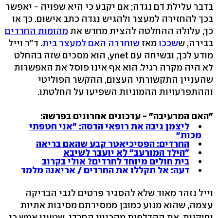
בדבר עלילת דם נגדה; אם יקבע כי היא שפויה - יאפשר
בכך להחזירה למעצר ולהגיש נגדה כתב אישום. כך או
כך, עלולה ההחלטה להצית מחדש את
מהומות החרדים
בבירה, ש
שככו
מאז
שוחררה האם למעצר בית
. ד"ר וייל
מודע לכך, ובשיחה עם ynet, הוא מסכים שזה בהחלט
לא היה מקרה רגיל. הוא אף אינו פוסל את האפשרות
שהעניין התקשורתי העצום, ההקשר הפוליטי
וההתפרעויות ההמוניות השפיעו על החלטתו.
"האם המרעיבה" - עדכונים אחרונים בפרשה:
ליצמן גיבה את רופאי הדסה: "אני חטפתי
מכות"
החרדים: הפסיכיאטר קבע שהאם בריאה
"הילד המורעב" לא יועבר לשיבא
בית חולים מיוחד לחרדים? אולי בקרוב
דעה: אל תקללו את החרדים / אריאנה מלמד
וייל נזהר מאוד שלא להסגיר פרטים לגבי הבדיקה
עצמה, שהוא מנוע כמובן ממסירתם מסיבות אתיות
וחוקיות. את ההדלפות מהכיוון החרדי, שטענו אמש כי