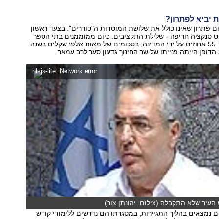
 יביא לפתרון?
ם פתרון שאינו כולל את שלושת המוסדות ה"סוררים". בצעד ראשון
וט סנקציה חריפה - שלילת התקציבים. כיום ממוממנים בתי הספר
בהיקף של 75 עד 55 אחוזים על ידי המדינה, בסכומים של מאות אלפי שקלים בשנה.
 הדופן הייתה פנייתו של שר החינוך גדעון סער לרב עמאר.
hlsjs-lite: Network error
עיר שלא התקבלה (צילום: יהונתן צור)
 נמצאים בהליך התגיירות, במסגרתו הם נדרשים ללימודי קודש