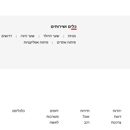
כלים ושירותים
מניות
שער הדולר
שער היורו
דרושים
|
|
|
|
פיתוח אתרים
פיתוח אפליקציות
|
|
יהדות
תיירות
יחסים
כלכליסט
דעות
אוכל
מעורבות
צרכנות
רכב
לאשה