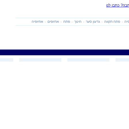
ה? כתבו לנו
פיה
פתח תקווה
גדעון סער
חינוך
פתח
אתיופים
אתיופיה