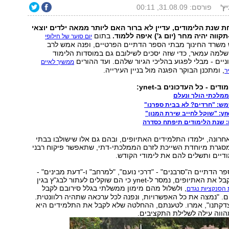
ץ'
פורסם: 31.08.09, 00:11
ת שנת הלימודים, עדיין לא ברור האם ליותר ממאה ילדים יוצאי
ווה יהיה מחר (יום ג') איפה ללמוד.
בתום
יום סוער של חילופי
 משרד החינוך מבתי הספר הדתיים הפרטיים, ופנה אמש לרב
שלמה עמאר, כדי שזה יסכים לשילובם גם במוסדות הלימוד
יים - מבלי לפגוע בהליכי הגיור שלהם. ועד ההורים
ממשיך לאיים
, ומתכנן הבוקר הפגנה מול בניין העירייה.
ר
ים - כל העדכונים ב-ynet:
ממלכתי הולך ונעלם
ש: "חרדים? לא בבית ספרנו"
 שנת הלימודים תיפתח כסדרה
רונה, ילמדו התלמידים האתיופים, ובהם גם אלו שישולבו בבתי
במסגרת מיוחדת השייכת לזרם הממלכתי-דתי, שתאפשר פיקוח רבני
דיים ותשלים להם את לימודי הקודש.
 הדתיים ה"סרבנים" - "דרכי נועם", "למרחב" ו-"דעת מבינים" -
ים, נמסר ל-ynet כי הם שוקלים לעתור לבג"ץ בגין
, ולשלול מהם מימון ממשלתי בגלל סירובם לקבל
סנקציות נגדם
. "נמצה את כל האפשרויות, ונפנה לכל ערכאה שתהיה רלוונטית.
צדקתנו", אמרו. לטענתם, ההחלטה שלא לקבל את התלמידים היא
מהווה עילה לשלילת התקציבים.