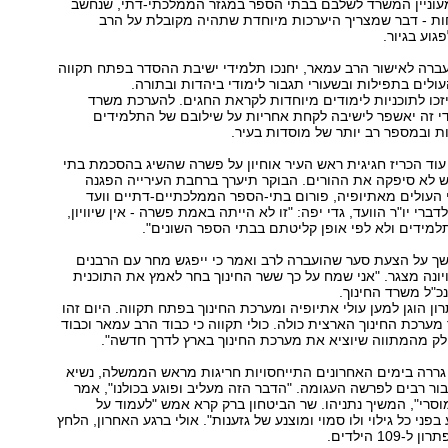
מעוניין המשרד לשלבם בבתי הספר במגזר הממלכתי-דתי, שנחשב
ות - דבר שמצריך היערכות מיוחדת שתהיה מקובלת על הרב
גוע בגיור.
ברה לאישור הרב עמאר, יחנכו תלמידי ישיבת ההסדר בפתח תקווה
לים בתפילות ובשעורי תגבור לימודי ביהדות ובתורה.
יזכו לתוכניות לימודים מיוחדות לקראת החגים. להערכת משרד
יחודי זה יאשפר לישיבה לקחת אחריות על שילובם של התלמידים
ת ובמספר רב יותר של מוסדות בעיר.
וד הכריז חגיגית ראש העיר אוחיון על פשרה שהשיג בהסכמת בתי
 לא סיפקה את ההורים. הבוקר תיערך ברחבת העירייה הפגנה
העולים מאתיופיה, פורום בתי-הספר הממלכתיים-דתיים וועד
דברי יו"ר הוועד, גדי יפה: "זו לא הייתה באמת פשרה - אין שיוויון,
מידים ולא לפי אופן קליטתם בבתי הספר השונים".
שך על הצעת סער שהועברה לרב ואמר כי ייפגש מחר עם הרבנים
ונה מצגר. "אני שמח על כך ששר החינוך בחר לאמץ את התוכנית
כ"ל משרד החינוך.
ון הוגן למען עולי אתיופיה ומערכת החינוך בפתח תקווה. היום זהו
 מערכת החינוך הארצית כולה. כולי תקווה כי כבוד הרב עמאר וכבוד
לק מהמתווה שיוציא את מערכת החינוך בארץ לדרך חדשה".
ררה בימים האחרונים התייחסויות חריגות מראש הממשלה, נשיא
בור רבים לפרשה העגומה. "הדבר הזה מעליב ופוגע בכולנו", אמר
מוסרי", המשיך נתניהו. שר הביטחון ברק קרא אמש "לעמוד על
ני כל גילוי ולו סמוי ומוצנע של גזענות". אולי ברגע האחרון, הלחץ
10 הילדים.