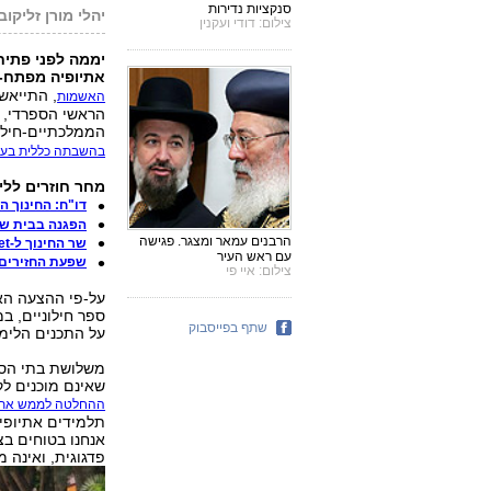
סנקציות נדירות
יהלי מורן זליקובי
צילום: דודי ועקנין
יממה לפני פתיח
אתיופיה מפתח-תק
, התייאש
האשמות
הראשי הספרדי, 
הממלכתיים-חילונ
בהשבתה כללית בעי
מחר חוזרים ללימוד
דו"ח: החינוך ה
הפגנה בבית שמ
הרבנים עמאר ומצגר. פגישה
שר החינוך ל-ynet: "שוקל לחייב שירת המנון"
עם ראש העיר
שפעת החזירים:
צילום: איי פי
על-פי ההצעה האח
ספר חילוניים, 
שתף בפייסבוק
על התכנים הלימו
משלושת בתי הספר
שאינם מוכנים לקבל את האתיופ
ההחלטה לממש את ה
תלמידים אתיופים
אנחנו בטוחים ב
פדגוגית, ואינה 