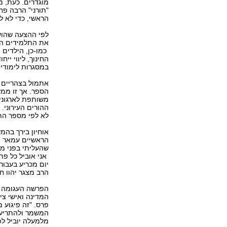
מוגדרים. כעת, 
"תורני" הרבה פח
הראשי, כדי לא לפ
לפי ההצעה שהוע
את התלמידים העו
כמו-כן, הילדים 
החינוך, ליווי י
במסגרות לימודיו
אתמול בצהריים ע
הספר. אך זו ממש
משותפת לארגוני 
ההורים העירוני. ל
לא לפי מספר התל
אוחיון בירך בהמ
הראשיים עמאר וי
שהעליתי בפני מנ
אני אוביל כל פתר
יום מכריע בעבור
הרב מצגר יהוו ח
הפרשה העגומה ג
המדינה ואישי צי
פרס. "זה פיגוע 
המשמר ולהתריע בפ
מלמעלה יוביל לפתרון ל-9