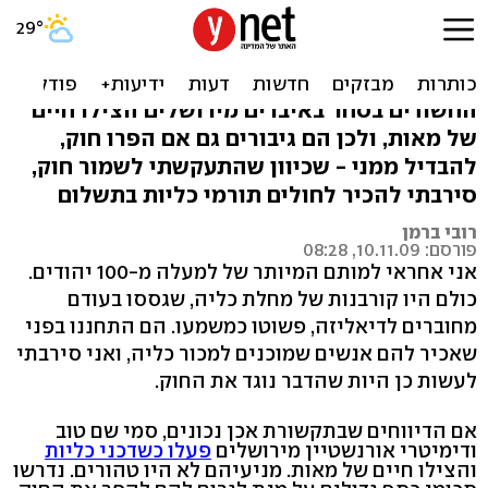
אני אחראי למותם של מאה
בני אדם
החשודים בסחר באיברים מירושלים הצילו חיים
של מאות, ולכן הם גיבורים גם אם הפרו חוק,
להבדיל ממני - שכיוון שהתעקשתי לשמור חוק,
סירבתי להכיר לחולים תורמי כליות בתשלום
רובי ברמן
פורסם: 10.11.09, 08:28
אני אחראי למותם המיותר של למעלה מ-100 יהודים.
כולם היו קורבנות של מחלת כליה, שגססו בעודם
מחוברים לדיאליזה, פשוטו כמשמעו. הם התחננו בפני
שאכיר להם אנשים שמוכנים למכור כליה, ואני סירבתי
לעשות כן היות שהדבר נוגד את החוק.
אם הדיווחים שבתקשורת אכן נכונים, סמי שם טוב
ודימיטרי אורנשטיין מירושלים
פעלו כשדכני כליות
והצילו חיים של מאות. מניעיהם לא היו טהורים. נדרשו