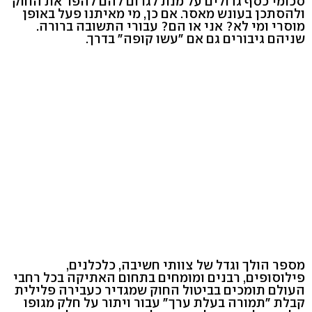
סכומי כסף גדולים על מנת לגרום להם להפר את החוק
ולהסתכן בעונש מאסר. אם כן, מי מאיתנו פעל באופן
מוסרי ומי לא? אני או הם? עבורי התשובה ברורה.
שניהם גיבורים גם אם "עשו קופה" בדרך.
מספר הולך וגדל של צוותי חשיבה, כלכלנים,
פילוסופים, רבנים ומומחים בתחום האתיקה בכל רחבי
העולם תומכים בביטול החוק שמגדיר כעבירה פלילית
קבלת "תמורה בעלת ערך" עבור ויתור על חלק מגופו