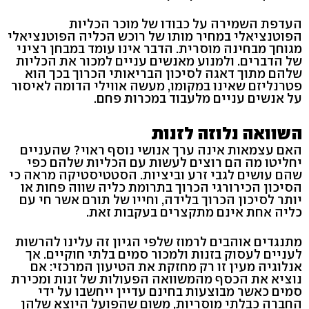
העדפת השמירה על כבודו של מוכר הכליות
הפוטנציאלי במחיר מותו של רוכש הכליה הפוטנציאלי
מגוחך מבחינה מוסרית. הדבר אינו עומד במבחן רציני
של הדברים. ולמנוע מאנשים עניים למכור את הכליות
שלהם מתוך דאגה לסיכון הבריאותי הכרוך בכך הוא
פטרנליזם שאינו במקומו, מעשה אווילי הדומה לאיסור
על אנשים עניים מלעבוד במכרות פחם.
השוואה נלוזה לזנות
האם עצמאות אינה ערך אנושי נוסף ראוי? שהעניים
יחליטו מה הם רוצים לעשות עם הכליות שלהם כפי
שהם עושים לגבי זרע וביציות. הסטטיסטיקה מראה כי
הסיכון הכירורגי הכרוך בתרומת כליה שווה פחות או
יותר לסיכון הכרוך בלידה, וחייו של תורם אשר חי עם
כליה אחת אינם מתקצרים בעקבות זאת.
מתנגדים אוהבים לרמוז שלפי הגיון זה עלינו להרשות
לעניים לעסוק בזנות ולמכור סמים בלתי חוקיים. אך
אנלוגיה מעין זו רק מחזקת את הטיעון המרכזי: אם
נוציא את הכסף מהמשוואה הפעולות של זנות ומכירת
סמים כאשר מבוצעות בחינם עדיין ייחשבו על ידי
החברה כבלתי מוסריות, משום שהפועל היוצא שלהן