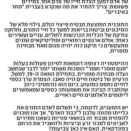
של אדם למען הצלת חייו של אדם אחר. במילים
פשוטות: צריך להתיר את מה שנקרא בעברית "סחר
באיברים".
התוכנית המוצעת תבטיח פיצוי הולם, גילוי מלא של
הסיכונים וביטוח בריאות למשך כל חיי התורם, וחלוקה
צודקת של הכליות הנרכשות לחולים, עניים ועשירים
כאחד. אולם ארגונים רפואיים ופוליטיקאים שונים
מתעקשים כי תיקון כזה יהיה פגום מאוד מבחינה
מוסרית.
ההיסטוריה רצופה דוגמאות לפיהן פעולות בעלות
"פגם מוסרי חמור" הופכות מאוחר יותר לדבר שנחשב
נעלה מבחינה מוסרית. בתחילת המאה ה-19, למשל,
הרעיון של ביטוח חיים היה טאבו. הצמדת ערך כספי
לחיים נתפס כמזעזע. כיום הוא נורמטיבי כיוון
שהחברה הבינה את משמעותו: כספים שמאפשרים
ליתומים ולאלמנים חיים ראויים.
יש הטוענים, לדוגמה, כי תשלום לאדם התורם את
כלייתו מהווה עלבון ל"כבוד האדם". אך אנו מוכנים
להפחית מכבוד זה בנושאי פוריות כשאנו מתירים
לאביונים למכור זרע וביציות ולהשכיר את הרחם
כפונדקאית. האם אין כאן צביעות?