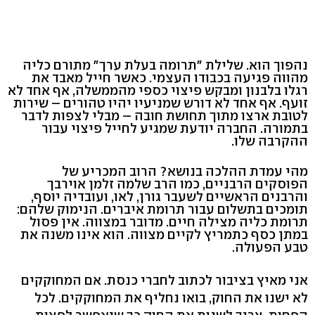
נהפוך הוא. שלילת "תרומה בעלת ערך" מתורם כליה
מהווה פגיעה בכבודו העצמי. כאשר חייל מאבד את
רגלו בלבנון ומבקש פיצוי כספי מהממשלה, אף אחד לא
זועף. אף אחד לא דורש שמניעיו יהיו טהורים – שירות
לטובת ארצו מתוך תחושת חובה – מבלי לצפות לדבר
בתמורה. החברה יודעת שמגיע לחייל פיצוי עבור
ההקרבה שלו.
מהי עמדת ההלכה בנושא? הרוב המכריע של
הפוסקים הרבניים, כמו הרב שלמה זלמן אוירבך
והרבנים הראשיים לשעבר גורן, לאו, ועובדיה יוסף,
תומכים בתשלום עבור תרומת איברים. הנימוק שלהם:
תרומת כליה מצילה חיים. מדובר במצווה. אין פסול
במתן כסף כתמריץ לקיים מצווה. הוא אינו משנה את
טבע הפעולה.
אני מאיץ בציבור לכתוב לחברי כנסת. אם המחוקקים
לא ישנו את החוק, בואו נחליף את המחוקקים. לכל