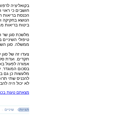
בקואליציה לרפוא
חושבים כי ראוי 
הכנסת בריאות הש
הנושא בחקיקה ול
ביטוח בריאות ממ
מלשכת סגן שר הב
טיפולי השיניים
ממשלה. סגן השר 
צעדו זה של סגן 
תקדים. ועדת סל
אמורה לפעול בא
בסכום המוגדר. ש
להכניס שתי תרופ
לא יכול היה להב
מצאתם טעות בכתב
תגיות:
שיניים
ל