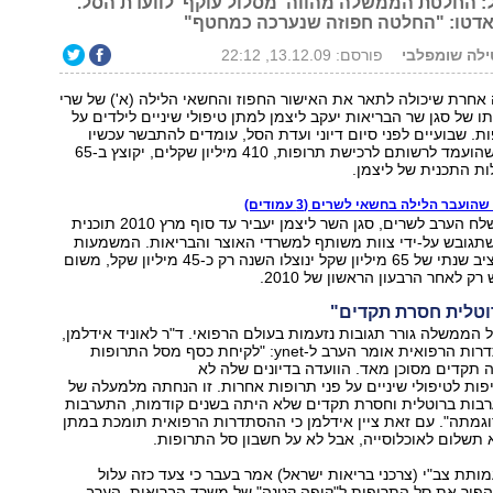
: החלטת הממשלה מהווה 'מסלול עוקף' לוועדת הסל.
אדטו: "החלטה חפוזה שנערכה כמחטף"
ילה שומפלבי
פורסם: 13.12.09, 22:12
 אחרת שיכולה לתאר את האישור החפוז והחשאי הלילה (א') של שרי
 של סגן שר הבריאות יעקב ליצמן למתן טיפולי שיניים לילדים על
ת. שבועיים לפני סיום דיוני ועדת הסל, עומדים להתבשר עכשיו
חבריה שהסכום שהועמד לרשותם לרכישת תרופות, 410 מיליון שקלים, יקוצץ ב-65
לות התכנית של ליצמן.
עבר הלילה בחשאי לשרים (3 עמודים)
לפי המסמך שנשלח הערב לשרים, סגן השר ליצמן יעביר עד סוף מרץ 2010 תוכנית
 שתגובש על-ידי צוות משותף למשרדי האוצר והבריאות. המשמעות
היא כי מתוך תקציב שנתי של 65 מיליון שקל ינוצלו השנה רק כ-45 מיליון שקל, משום
ק לאחר הרבעון הראשון של 2010.
טלית חסרת תקדים"
ל הממשלה גורר תגובות נזעמות בעולם הרפואי. ד"ר לאוניד אידלמן,
יושב ראש ההסתדרות הרפואית אומר הערב ל-ynet: "לקיחת כסף מסל התרופות
 תקדים מסוכן מאד. הוועדה בדיונים שלה לא
ות לטיפולי שיניים על פני תרופות אחרות. זו הנחתה מלמעלה של
ערבות ברוטלית וחסרת תקדים שלא היתה בשנים קודמות, התערבות
וגמתה". עם זאת ציין אידלמן כי ההסתדרות הרפואית תומכת במתן
א תשלום לאוכלוסייה, אבל לא על חשבון סל התרופות.
עמותת צב"י (צרכני בריאות ישראל) אמר בעבר כי צעד כזה עלול
הפוך את סל התרופות ל"קופה קטנה" של משרד הבריאות. הערב