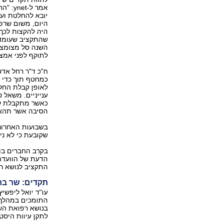
אמר ל
יובא להחלטת ועד
היום, משום שרפו
היה להקצות לכך
השנה סל מצומצם
לתוקף לפני אמצע השנה וכך 
כמחטף תוך כדי מ
לאופן קבלת החל
ענייניים. משאל ט
כאשר מתקבלת לר
הסיבה אשר תהא"
בשבועות האחרוני
שקובעת כי לא נית
בקרב החברים בוו
הדעת של הוועדה 
התקציב לנושא ר
תקדים: שר ברי
עו"ד יואל ליפשיץ
התומכים במהלך. 
בנושא רפואת השי
לתקן עיוות היסט