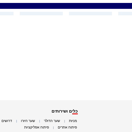
כלים ושירותים
מניות
שער הדולר
שער היורו
דרושים
|
|
|
|
פיתוח אתרים
פיתוח אפליקציות
|
|