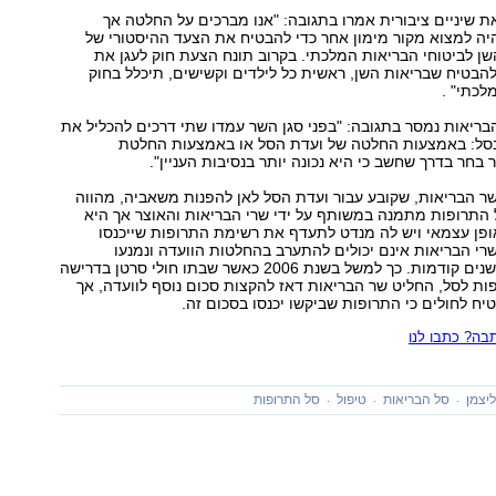
ת שיניים ציבורית אמרו בתגובה: "אנו מברכים על החלטה אך
היה למצוא מקור מימון אחר כדי להבטיח את הצעד ההיסטורי של
ן לביטוחי הבריאות המלכתי. בקרוב תונח הצעת חוק לעגן את
הבטיח שבריאות השן, ראשית כל לילדים וקשישים, תיכלל בחוק
לכתי" .
ריאות נמסר בתגובה: "בפני סגן השר עמדו שתי דרכים להכליל את
 בסל: באמצעות החלטה של ועדת הסל או באמצעות החלטת
בחר בדרך שחשב כי היא נכונה יותר בנסיבות העניין".
שר הבריאות, שקובע עבור ועדת הסל לאן להפנות משאביה, מהווה
 התרופות מתמנה במשותף על ידי שרי הבריאות והאוצר אך היא
ופן עצמאי ויש לה מנדט לתעדף את רשימת התרופות שייכנסו
רי הבריאות אינם יכולים להתערב בהחלטות הוועדה ונמנעו
מלעשות כן גם בשנים קודמות. כך למשל בשנת 2006 כאשר שבתו חולי סרטן בדרישה
ות לסל, החליט שר הבריאות דאז להקצות סכום נוסף לוועדה, אך
טיח לחולים כי התרופות שביקשו יכנסו בסכום זה.
ה? כתבו לנו
יצמן
סל הבריאות
טיפול
סל התרופות