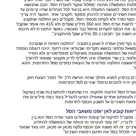
-ynet: "החלטת הממשלה מהווה 'מסלול עוקף' לוועדת הסל. הבנו שהנושא
ת הסל. למעשה הפעולה היא בניגוד לכל הנהלים שהיו קיימים עד
את השיניים אמורה להינתן ממקור תקציבי אחר. האוצר היה צריך
 כסף נפרד ולא לקחת מכספי הסל. מקבלים כאן החלטה שתקבע
שהתקציב שעומד לרשות ועדת הסל הוא 350 מיליון שקלים ולא 415 וזה אומר שנקבל
. את הכסף לוקחים מהסל כבר מעכשיו, כאשר התוכנית לא תיכנס
יתבזבו כ-30 מיליון שקל מהתקציב".
ח"כ ד"ר רחל אדטו (קדימה) אמרה ל-ynet בתגובה: "החלטה חפוזה זו שנערכה
שאל טלפוני בנושא תקדימי שבוודאי אינו דחוף, הינה דוגמה נוספת
טות של הממשלה שמונעת משיקולים פופוליסטיים ולא תמיד
לפוני בין שרי ממשלה אינו תחליף לדיון מקצועי שאמור להיערך
אשונה החלטה פוליטית על הוצאת כספים מסל התרופות, תהא
.
ם בניסיון למנוע מהלך שכזה הגישה ח"כ יולי תמיר הצעת חוק
ן יהיה להכניס טיפולי שיניים לסל התרופות.
עדת הסל הדעות חלוקות. היו שהתנגדו להתערבות שכזו בשיקול
ולעומתם אחרים שאפילו הציעו להגדיל בעוד כמה מיליונים את
פואת השיניים על חשבון הכסף לתרופות.
אות קובע לאן יופנו משאבי הסל
, סמנכ"ל לפיקוח על קופות החולים וחבר ועדת הסל הוא בין
לדבריו, "זה צעד לגיטימי וזו זכותה של הממשלה להחליט
ניים. זה לא משנה אם הכסף נלקח מכאן או מכאן, זהו צעד שנועד
ורי ולכלול בסל את תחום רפואת השינים".