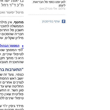
בריאות ישראל
לאן יופנו כספי סל הבריאות.
ח"כ ד"ר רחל 
ליצמן
צילום: אלי מנדלבאום
מיטל יסעור ואט
שתף בפייסבוק
מחטף.
אין מילה
הממשלה לתוכניתו
חשבון סל התרופו
מיליון שקלים, ע
המסמך הבהול שהו
לטיפולי שיניים,
שהתוכנית תגובש ר
"התערבות ברו
כצפוי, צעד זה ש
לצרכים אחרים זה
החליטה שיש עדיפ
סגן השר. זו הת
פוליטית שאין כד
טיפולי שינים לל
מידד גיסין יו"ר 
להוות תקדים שי