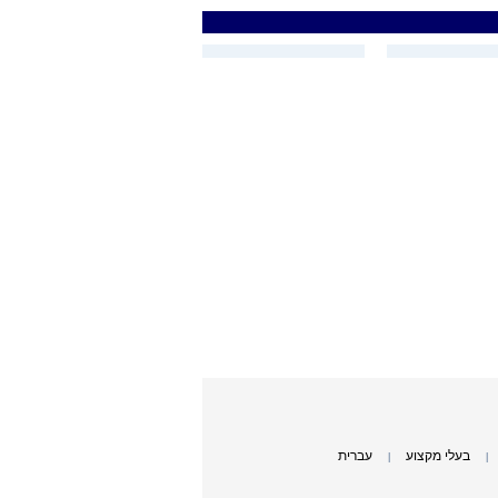
בעלי מקצוע
עברית
|
|