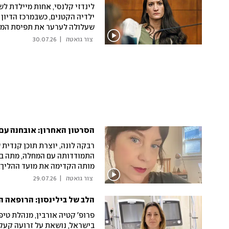
לינדזי קלנסי, אחות מיילדת 
ילדיה הקטנים, כשבמרכז הדיון
שעלולה לערער את תפיסת המצי
פסיכיאטר בכללית: "חשוב להדג
 צור גואטה 
|
30.07.26
המצבים הפסיכוטיים או הדיכאו
הסרטון האחרון: אובחנה עם אלצהיימר בגיל 48 
מותה הקדימה את מועד ההליך. 
או טוב בשום צורה. המחשבה ש
 צור גואטה 
|
29.07.26
הלב של בילינסון: הרופאה ה
פרופ' קטיה אורבין, מנהלת טיפ
בישראל, נושאת על זרועה קעקו