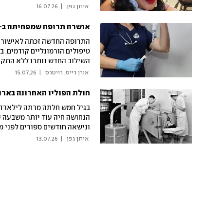
מגבלות קודמות. כעת נבדקים נ
 איתן גפן 
|
16.07.26
אושרה תרופה שמפחיתה ב-76% את הסיכון להתקדמות סרטן הש
טיפולים הורמונליים קודמים. 
לעומת חודשיים בלבד בקבוצת הב
 אורן רייס, רויטרס 
|
15.07.26
"זו תרופה מרשימה שמסמנת ה
חולת הפוליו האחרונה בארה
הנחושה חיה עוד יותר משבעה 
המחלות המפחידות של המאה ה-0
 איתן גפן 
|
13.07.26