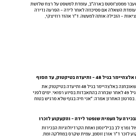
לשעבר ממסצ'וסטס בארה"ב, עומדת למשפט על רצח שלושת
 עומדת השאלה אם פסיכוזה לאחר לידה - הפרעה נדירה
אות - הובילה אותה למעשה. ד"ר אהוד רוזיצקי,
יש שמדובר במצבי קצה, שאינם מאפיינים את רוב
ניים"
- ותיעדה בטיקטוק, עד הסוף
רבקה לונה, יוצרת תוכן קנדית שאובחנה באלצהיימר בגיל 48 ותיעדה בטיקטוק את
התמודדותה עם המחלה, מתה בגיל 49 לאחר שבחרה בהתאבדות בסיוע רפואי. ימים לפני
בסרטון האחרון אמרה: "אני חיה בגוף שלא מרגיש בטוח
אצטרך לחכות עוד שבועיים קשה מדי"
בכירה על העמית שנפטר לידה - והקעקוע לזכרו
ול נמרץ לב בבילינסון ואחת הקרדיולוגיות הבכירות
ע לזכר ד"ר אורן זוסמן, עמית שקרס במחלקה ומת.