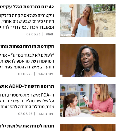
42 יום בתרדמת בגלל עקיצת קרצייה ביוון: החיים של ויקטוריה השתנו לתמיד
ומאובדן זיכרון. כמה נדיר לה
02.08.26
|
 ynet 
הקודמת הודחה בפחות מחוד
"לעולם לא לבגוד במדע" - אך ל
הוועדה. אישורה הסופי צפוי ר
מעובדיה ונמצאת במשבר ניהול
 צור גואטה 
|
02.08.26
תרופה חדשה ל-ADHD אושרה בארה"ב: שיפור כבר בשבוע הראשון
על שלושה מוליכים עצביים והצ
מנור, מנהלת היחידה להפרעות ק
ניסיון איתה משום שהיא אינה 
 צור גואטה 
|
02.08.26
חנקה למוות את שלושת ילדי