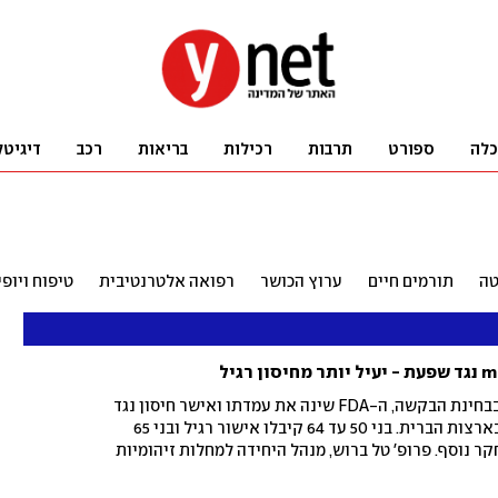
כלה
ספורט
תרבות
רכילות
בריאות
רכב
דיגיטל
טה
תורמים חיים
ערוץ הכושר
רפואה אלטרנטיבית
טיפוח ויופי
אחרי שסירב בפברואר לפתוח בבחינת הבקשה, ה-FDA שינה את עמדתו ואישר חיסון נגד
שפעת מבוסס mRNA הראשון בארצות הברית. בני 50 עד 64 קיבלו אישור רגיל ובני 65
ר נוסף. פרופ' טל ברוש, מנהל היחידה למחלות זיהומיות
בטוח לשימוש והציג יעילות גבוהה באופן משמעותי מזו
"