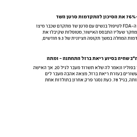
סיבות הטיפול, מועד ההליך והאחריות למותה
ד
התרופה החדשה זכתה לאישור ה-FDA לטיפול בנשים עם סרטן שד מתקדם שכבר מיצו
במחקר שעליו התבסס האישור, מטופלות שקיבלו את
השילוב החדש נותרו ללא התקדמות המחלה במשך תקופה חציונית של 9.3 חודשים,
יקורת. פרופ' רינת ירושלמי ממרכז דוידוף בבילינסון:
תקדמות אמיתית בטיפול בסרטן שד מתקדם"
"ב שחיה בסיוע ריאת ברזל התחתנה - ומתה
בגיל חמש חלתה מרתה לילארד בפוליו ונאמר לה שלא תשרוד מעבר לגיל 20. אך האישה
עשורים בעזרת ריאת ברזל, מצאה אהבה מעבר לים
ונישאה חודשים ספורים לפני מותה, בגיל 78. כעת נסגר פרק אחרון בתולדות אחת
2