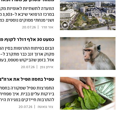
הוועדה לתשתיות לאומיות מקד
במ
ושני מנחתי מסוקים נוספים. כמ
זה יקרה?
 אור הדר 
|
20.07.26
כמעט 30 אלף דולר לקוף: מחיר תנופת פיתוח התרופות בסין
הבום בפיתוח התרופות בסין הפ
אזל. בזמן שהביקוש מטפס, בעו
החלופות שעשויות לצמצם את הנ
 איתן גפן 
|
20.07.26
טפיל בחסה הפיל את ארה"ב 
התפרצות טפיל שמקורה בחסת א
בירקות עלים בבית. איך מפחיתי
להתרבות חיידקים במגירת הירק
הציבור במרכז טאוב, וד"ר סיגל
 צור גואטה 
|
20.07.26
עם התשובות. ynet מסביר