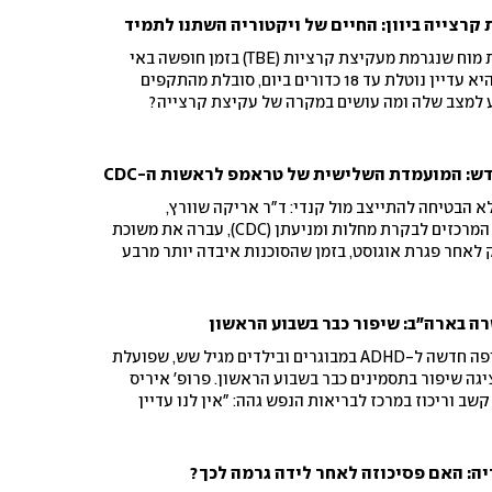
ויקטוריה סטלאס לקתה בדלקת מוח שנגרמת מעקיצת קרציות (TBE) בזמן חופשה באי
היווני סירוס. שבע שנים אחרי, היא עדיין נוטלת עד 18 כדורים ביום, סובלת מהתקפים
גיע למצב שלה ומה עושים במקרה של עקיצת קרצייה?
ש: המועמדת השלישית של טראמפ לראשות ה-CDC
א הבטיחה להתייצב מול קנדי: ד"ר אריקה שוורץ,
המועמדת של טראמפ לראשות המרכזים לבקרת מחלות ומניעתן (CDC), עברה את משוכת
ק לאחר פגרת אוגוסט, בזמן שהסוכנות איבדה יותר מרבע
י עמוק
ה-FDA אישר את סימטריו, תרופה חדשה ל-ADHD במבוגרים ובילדים מגיל שש, שפועלת
יגה שיפור בתסמינים כבר בשבוע הראשון. פרופ' איריס
שב וריכוז במרכז לבריאות הנפש גהה: "אין לנו עדיין
זמינה בישראל. נצטרך לפעול כדי להביא אותה גם לארץ"
ה: האם פסיכוזה לאחר לידה גרמה לכך?