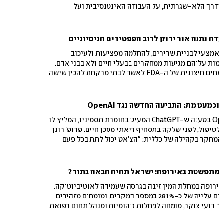
דרך הלא-שגרתית, על העבודה האינטנסיבית ועל
 "השאיפה לאיכות חיים כל כך נחרצת"
מצעי לבניית שרירים, להחלמה מפציעות ולעיכוב
מות עליהם מגיעות ממחקרים בבעלי חיים ולא בבני אדם.
בסוף השבוע המליצה ועדת מומחים חיצונית של ה-FDA לאשר לבתי מרקחת להכין שישה
 בניגוד לעמדת מדעני הסוכנות עצמה. ההחלטה הסופית
תושב פלורידה תובע את OpenAI בטענה ש-ChatGPT המעיט בחומרת תסמיניו, המליץ לו
יפול, לפני שלקה בתסחיף ריאתי מסכן חיים. פרופ' רונן
מחקר בקהילה של כללית: "הצ'אט יכול לתת בכל פעם
עובד. הוא עלול לטעות ולהטעות"
 מתפשטת באירופה: ישראל תהיה הבאה בתור?
רופה במחלת המין זיבה בגרסה שעמידה לאנטיביוטיקה.
גם בישראל נרשמה בתוך שנתיים עלייה של כ-281% במספר המקרים, ומומחים מזהירים
 רועי צוקר, מומחה למחלות זיהומיות ומנהל תחום רפואת
 בעולם, נראה שזה רק עניין של זמן עד שנראה עמידות