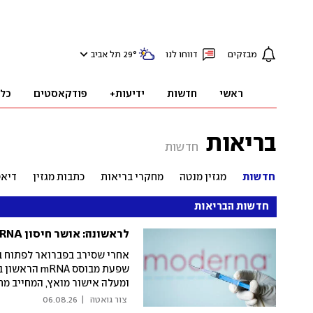
מבזקים
דווחו לנו
°
29
תל אביב
ראשי
חדשות
ידיעות+
פודקאסטים
כל
בריאות
חדשות
חדשות
מגזין מנטה
מחקרי בריאות
כתבות מגזין
דיא
חדשות הבריאות
לראשונה: אושר חיסון mRNA נגד שפעת - יעיל יותר מחיסון רגיל
ומעלה אישור מואץ, המחייב מחק
באסותא אשדוד: "החיסון נמצא 
 צור גואטה 
|
06.08.26
של חיסוני השפעת הסטנדרטיים