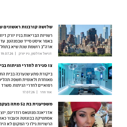
שלושה קורבנות ראשונים של
רשויות הבריאות בניו יורק דיו
ארה"ב רושמת שנת שיא בתחלו
לרשת "טאקו בל"
 דניאל אדלסון, ניו יורק 
|
19.07.26
צו סגירה לחדרי הניתוח בב
ביקורת פתע שנערכה בבית החו
מאוחדת ולאומית חשפה תהליכי
רפואיים לחדרי הניתוח. משרד 
סיכון למטופלים. בית החולים:
 אור הדר 
|
17.07.26
משפיענית בת 52 מתה בעקבות טיפול אסתטי במרפאה פיראטית
אסתטיקה בבוגוטה וכעבור כארב
הרשויות גילו כי המקום לא הי