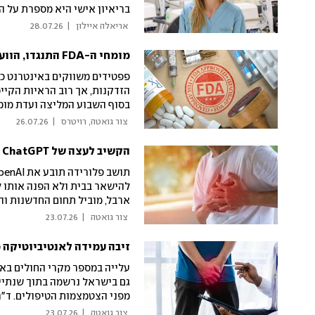
בריאיון אישי היא מספרת על ה
ההתלבטות אם להישאר בישראל:
 אריאלה איילון 
|
28.07.26
מומחי ה-FDA התנגדו, הוועדה נתנה אור ירוק לרוב הפפטידים הניסיוניים
פפטידים משווקים באינטרנט כא
הזדקנות, אך רוב הראיות הקיי
מהם עבור מטופלים בעלי מרשם,
 צור גואטה, רויטרס 
|
26.07.26
טרם התקבלה
הקשיב לעצה של ChatGPT וכמעט מת: התביעה החדשה נגד OpenAI
להישאר בבית ולא הפנה אותו לט
ארבל, מוביל תחום החדשנות וה
תשובה אחרת, משום שכך המודל 
 צור גואטה 
|
23.07.26
זיבה עמידה לאנטיביוטיקה
עלייה במספר מקרי החולים באי
מפני הצטמצמות הטיפולים. ד"ר
להט"ב באיכילוב: "לאור המגמות
 צור גואטה 
|
23.07.26