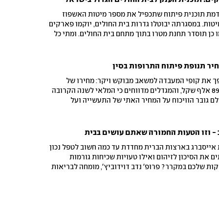
מת תוכנית פיתוח שתכפיל את מספר מיטות האשפוז
רכז הרפואי שיבא ל-3,303 מיטות. במסגרתה יבוטלו גדרות בית החולים, יוקמו פארקים
ו כן תוסדר תחנת מטרו בתוך מתחם בית החולים. ומתי כל
ך את קופי המעבדה למשאב מבוקש ויקר: מחירו של
מקוק ארוך זנב כבר מתקרב ל-89 אלף שקל, והמגדלים מדווחים כי המלאי לשנה הקרובה
לם גובר הוויכוח על המחיר האתי של התעשייה ועל
יסויים בבעלי חיים
- וזו הטעות החמורה שאתם עושים בבית
ייסברג בארצות הברית מחדדת עד כמה חשוב לטפל נכון
ם את הסיכון לזיהום ואילו טעויות שכיחות גורמות
ות שלכם במקרר? פרופ' נדב דוידוביץ', מומחה לבריאות
 פרישמן, הדיאטנית הארצית של בתי החולים של כללית,