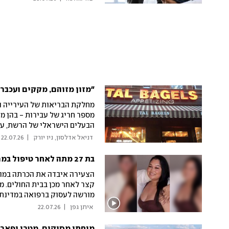
כזאת גם בישראל"
"מזון מזוהם, מקקים ועכברים
מחלקת הבריאות של העירייה ה
מספר חריג של עבירות - בהן מז
הבעלים הישראלי של הרשת, עמי
 דניאל אדלסון, ניו יורק 
|
22.07.26
המיטבי
בת 27 מתה לאחר טיפול במרכז וולנס, הבעלים נעצר
הצעירה איבדה את הכרתה במהל
קצר לאחר מכן בבית החולים. מי
מורשה לעסוק ברפואה במדינת ניו
 איתן גפן 
|
22.07.26
נחקרים
מנחתי מסוקים, מטרו ופארק