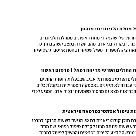
 מחלת הלגיונרים במנהטן
וחו על שלושה מקרי מוות ראשונים ממחלת הלגיונרים
באפר איסט סייד שבמנהטן. עד כה נדבקו 71 בני אדם, מהם עשרה במצב קשה. בתוך כך,
את ציקלוספורה, טפיל שמקורו בחסת אייסברג שסופקה
ית החולים הפרטי מדיקה רפאל | פרסום ראשון
לים הפרטי בצפון תל אביב שבבעלות קופות החולים
 עבודה לא תקינים באספקה הסטרילית ובקבלת כלים
הבריאות מצא גם מחסור משמעותי בכוח אדם, המגיע לכדי
 "בטיחות המטופלים בראש סדר העדיפויות"
אדריאנה מנוטאס רודריגס, יוצרת תוכן קולומביאנית בת 52, הגיעה בשעות הבוקר למרכז
ע שעות פונתה ממנו לקבלת טיפול רפואי, שם מתה.
ה מורשה לבצע הליכים רפואיים והמשיך לפעול למרות