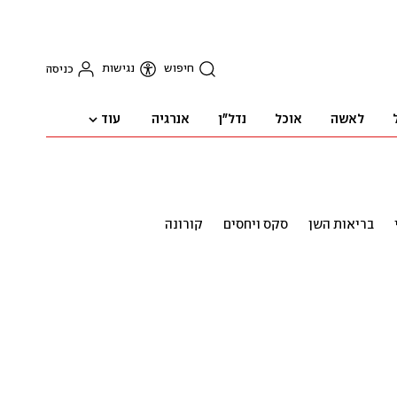
חיפוש
נגישות
כניסה
עוד
לאשה
אוכל
נדל"ן
אנרגיה
בריאות השן
סקס ויחסים
קורונה