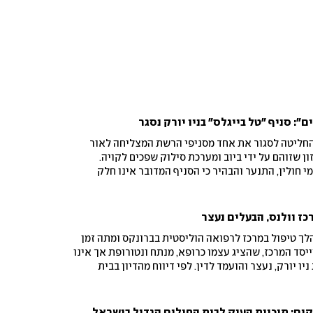
": סניף "טל בייגלס" בניו יורק נסגר
חליטה לסגור את אחד מסניפי הרשת המצליחה לאור
ון שזוהם על ידי ביוב ומערכת סילוק שפכים לקויה.
 חולין, התנער והבהיר כי הסניף המדובר אינו חלק
מההנהלה המקורית כבר 20 שנה, והדגיש כי ארבעה סניפים שלו באזור מחזיקים בדירוג A
ך טיפול במרכז לרפואה הוליסטית בברונקס ומתה זמן
יסד המרכז, שהציג עצמו כרופא, מנתח ונטורופת אך אינו
 יורק, נעצר והועמד לדין. לפי דיווח מהדיון בבית
המשפט, הצעירה קיבלה עירוי NAD+, אך סיבת המוות והרכבו המדויק של החומר עדיין
ים: תוכנית הענק לבית החולים הגדול בישראל