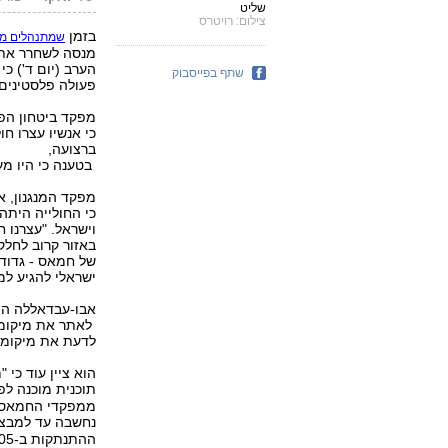
שליט
צילום: רויטרס
בזמן
שמתנהלים מג
מנסה לשחרר את 
הערב (יום ד') כי
שתף בפייסבוק
פעולה פלסטינים.
מפקד ביטחון הפ
כי אנשיו עצרו ח
ברצועה,
בטענה כי היו מע
מפקד המנגנון, 
כי החולייה היתה
וישראל. "עצרנו 
באזור קרוב לחלק
של חמאס - גדודי
ישראלי להגיע למ
אבו-עבדאללה הוס
לאתר את מיקומו
לדעת את מיקומו 
הוא ציין עוד כי 
תוכנית מוכנה ל
ממפקדי החמאס ב
נחשבה עד למבצע
ההתנתקות ב-2005.