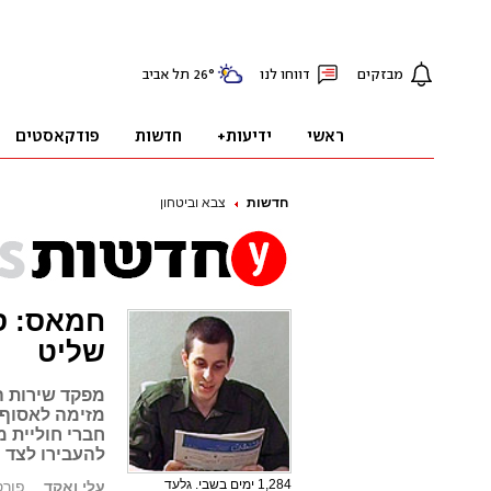
חדשות
צבא וביטחון
חמאס: סי
שליט
מפקד שירות הב
מזימה לאסוף 
חברי חוליית מ
להעבירו לצד 
1,284 ימים בשבי. גלעד
עלי ואקד
פורסם: 2.09