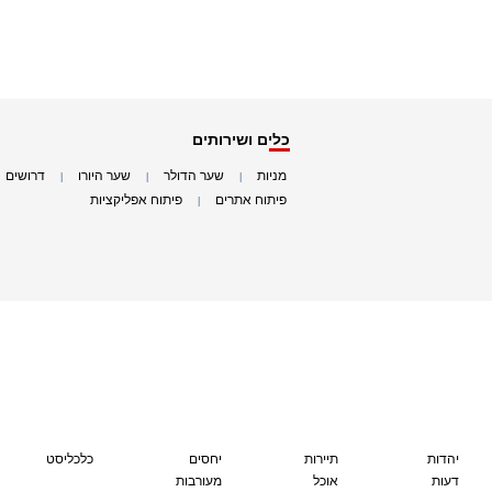
כלים ושירותים
מניות
שער הדולר
שער היורו
דרושים
|
|
|
|
פיתוח אתרים
פיתוח אפליקציות
|
|
יהדות
תיירות
יחסים
כלכליסט
דעות
אוכל
מעורבות