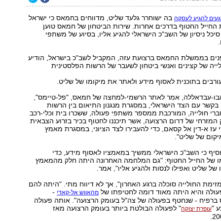
בה ישוחרר גלעד שליט, מדווחים בחמאס כי ישראל
עים להגיע לעסקה
החייל החטוף בדרכים אחרות. שירות הביטחון של חמאס טוען
 סיכל ניסיון של השב"כ הישראלי להגיע אליו, בסיוע של משתפי
נים בממשלת החמאס ברצועת עזה, המקביל לשב"כ בישראל, הודיע
ולייה של קצינים ואנשי ביטחון לשעבר של הרשות הפלסטינית
ורבים בתוכנית לאסוף מידע ולאתר את מיקומו של שליט.
אבו-עבדאללה, אמר לאתר הרשמי-למחצה של חמאס, "פל-טיימס",
 בקשר עם הצד הישראלי, במסגרת מנגנון התיאום בין הרשות
חברי חולייה, המורכבת ממספר משתפי פעולה, ששכרו בית וכלי-רכב
 המזרחי של דרום הרצועה, אשר תיכננו לחטוף בכיר בזרוע הצבאית
 עז א-דין אל קסאם, כדי להעבירו לצד הציוני, במסגרת מאמץ
יקום של שליט".
יף כי השב"כ הישראלי ממשיך במאמציו לאסוף מידע, כדי
 של החייל החטוף: "גם המלחמה האחרונה היתה חלק מהמאמץ
של שליט ואפילו לנסות ולהגיע אליו", אמר.
"מזימת החולייה סוכלה ברגע האחרון", אך לא דיווח מתי. "היתה להם
פעולה והיא היתה מאוד דומה לחטיפתו של
-
מהאווש אל-קאדי
רפיח - שנחטף בפעולה של צה"ל בעומק הרצועה". אותה פעולה
 "
" לפעולה הבולטת ביותר בעומק הרצועה מאז
עופרת יצוקה