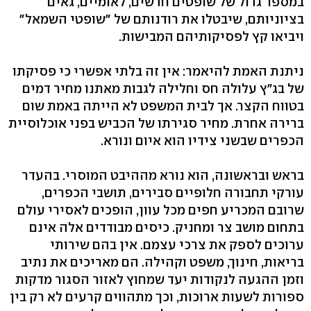
במספר גדול של שופטים חדשים, לאומיים, גאים
בציוניותם, שיבטלו את רודנותם של "שופטי השמאל"
ויביאו קץ לפסיקותיהם המבישות.
ניתנת האמת להיאמר: אין זה בלתי אפשרי כי פסיקתו
של בג"ץ עלולה חס וחלילה לגבות מאתנו מחיר דמים
בטווח הקצר. אך לבית המשפט לא הייתה באמת שום
ברירה אחרת. מחיר סגירתו של הכביש בפני אוכלוסיית
הכפרים שבשני צידיו הוא איום ונורא.
בראש ובראשונה, הוא נורא מההיבט המוסרי. בהעדר
עורקי תחבורה חלופיים סבירים, תושבי הכפרים,
שרובם המכריע חפים מכל עוון, הופכים לאסירי עולם
בתחום מושב צר ומחניק. כיסים מבודדים אלה אינם
ערוכים לספק את צרכי עצמם. אין בהם שירותי
בריאות, חינוך, משפט וקהילה. הם מאריכים את נתיב
וזמן ההגעה לנקודות יעד שמחוץ לאזור הסגור מדקות
ספורות לשעות ארוכות, וכך מתהווים קרעים לא רק בין