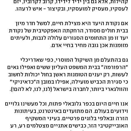
קהילות, אלא גם בין ידיד לידידו, קרוב לקרוביו, יזם
לעסקיו, מעסיק למועסקיו, ובקיצור - איש לרעהו.
אם נקודת היעד היא מצילת חיים, למשל חדר מיון
בבית חולים מסודר, הרחקתה האפקטיבית של נקודת
יעד זו מן התחומים הסגורים עלולה לגבות, ולעיתים
מזומנות אכן גובה מחיר בחיי אדם.
גם בהתעלם מן השיקול המוסרי, כפי שאדריכלי
"הרפורמה" בבית המשפט העליון ששים ואפילו גאים
לעשות, רק יענים הטומנות ראשן בחול יכולות לחשוב
כי סגירת הכביש מועילה, אפילו במובן ה"כדאיניקי"
והוולגארי ביותר, לחברה בישראל (לנו, לנו, לא להם!).
אנו חיים היום בכפר גלובאלי פתוח, וכל מעשינו גלויים
וידועים בעולם. הם מתועדים באינטרנט, בעיתונות
הזרה ובאלפי בלוגים פרטיים. בעיני המשקיף
האובייקטיבי הזר, כבישים אתניים מצטלמים רע, רע