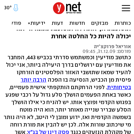
443 סיבות לפתוח את הכביש
החלטתו של בית המשפט העליון אומללה
ומסוכנת. אך אומללה ומסוכנת ממנה הייתה
יכולה להיות כל החלטה אחרת
אוריאל פרוקצ'יה
פורסם: 31.12.09, 09:45
כתושב מודיעין וכמשתמש סדרתי בכביש 443, המחבר
את מודיעין עם ירושלים בדרך היעילה ביותר, אני יכול
להעיד שמאז שתושבי האזור הפלסטינים הורחקו
פיסית מן הכביש, הנסיעה בו הפכה
הרבה יותר
בטיחותית
. לפני הרחקתם הותקפתי אישית פעמיים,
כאשר באחת הפעמים הושלך סלע גדול על רכבי שפגע
בפגוש הקדמי ופוצץ אותו. יש להניח כי אילו הושלך
הסלע שבריר שנייה מאוחר יותר, הוא היה מוטח
בשמשה הקדמית ואז, ידוע ומובן לי היטב, לא היה נותר
מי שיכתוב שורות אלה. לכן יש להבין את מורת רוחה
של מקהלת הנזעקים כנגד
פסק דינו של בג"ץ
, אשר