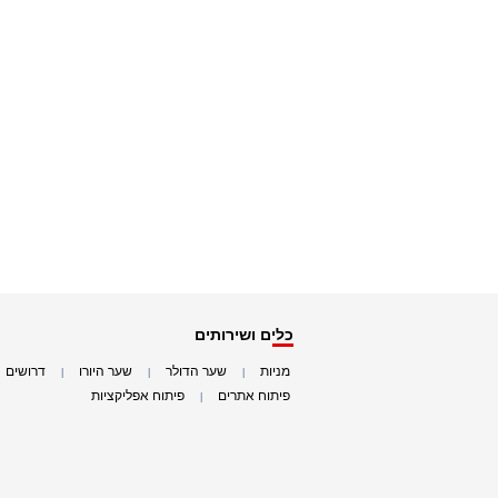
כלים ושירותים
מניות
שער הדולר
שער היורו
דרושים
|
|
|
|
פיתוח אתרים
פיתוח אפליקציות
|
|