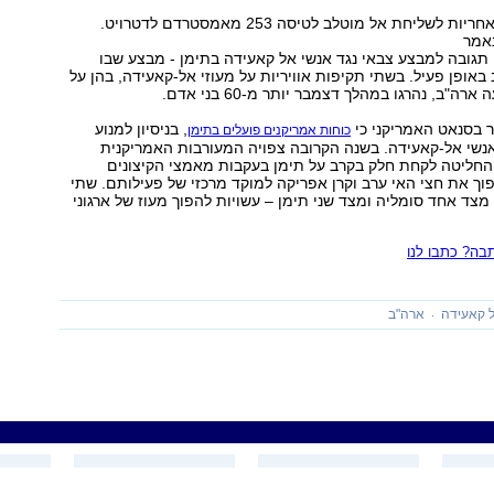
אל קאעידה נטל אחריות לשליחת אל מוטלב לטיסה 253 מאמסטרדם לדטרויט.
נאמר
תגובה למבצע צבאי נגד אנשי אל קאעידה בתימן - מבצע שבו
ופן פעיל. בשתי תקיפות אוויריות על מעוזי אל-קאעידה, בהן על
רה"ב, נהרגו במהלך דצמבר יותר מ-60 בני אדם.
 בסנאט האמריקני כי
, בניסיון למנוע
כוחות אמריקנים פועלים בתימן
שי אל-קאעידה. בשנה הקרובה צפויה המעורבות האמריקנית
החליטה לקחת חלק בקרב על תימן בעקבות מאמצי הקיצונים
ך את חצי האי ערב וקרן אפריקה למוקד מרכזי של פעילותם. שתי
 מצד אחד סומליה ומצד שני תימן – עשויות להפוך מעוז של ארגוני
ה? כתבו לנו
 קאעידה
ארה"ב