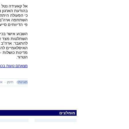
בהודעת הארגון 
כי הפעולה היתה 
השתתפה ארה"ב בא
פי הדיווחים סייעה א
השבוע אישר בכיר
השתלטות מצד אנ
להתגבר: ארה"ב 
האיסלאמיים להפו
מדינות כושלות -
הטרור.
מצאתם טעות בכתב
תגיות:
תימן
אל
מומלצים