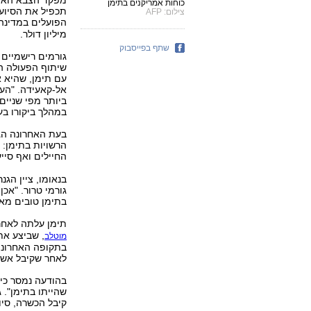
מפקד הצבא האמריק
כוחות אמריקנים בתימן
תכפיל את הסיוע 
צילום: AFP
הפועלים במדינה
מיליון דולר.
שתף בפייסבוק
גורמים רישמיים
שיתוף הפעולה הצ
עם תימן, שהיא א
ביותר מפי שניים
במהלך ביקורו בע
בעת האחרונה הג
הרשויות בתימן: ב
החיילים ואף סיי
בנאומו, ציין ה
גורמי טרור. "אכ
בתימן טובים מאו
תימן עלתה לאחר
, שביצע את
מוטלב
בתקופה האחרונה
לאחר שקיבל אשרת
בהודעה נמסר כי
שהייתו בתימן". 
קיבל הכשרה, סיו