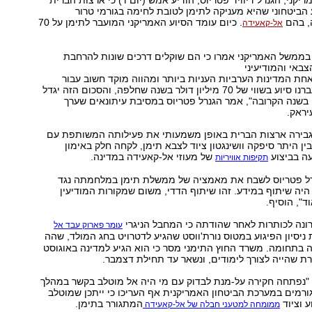
ני, הגנרל דיוויד פטריוס, הודיע אמש (יום ו') כי ארצות הברית
הביטחוני שהיא מעניקה לתימן לטובת לחימה בגורמי טרור
, בהם
. כיום עומד הסיוע האמריקני המועבר לתימן על 70
אל-קאעידה
 בממשל האמריקני אמרו כי הם שוקלים דרכים שונות להרחבת
באי והמודיעיני
חת המדינות הערביות העניות ביותר ומהווה מוקד חשוב עבור
אל-קאעידה. "העברנו סיוע בשווי של 70 מיליון דולר בשנה שחלפה, והסכום הזה יגדל
 בשנה הקרובה", אמר הגנרל פטריוס במסיבת עיתונאים שערך
יראק.
בירה ארצות הברית באופן משמעותי את פעילותה המשותפת עם
ין היתר סיפקה וושינגטון ציוד לצבא תימן, לקחה חלק באימון
עה בביצוע
של מעוזי אל-קאעידה במדינה.
תקיפות אוויריות
גנרל פטריוס לשבח את מאמציה של ממשלת תימן במלחמתה נגד
ן היה שיתוף במידע. זהו שיתוף הדדי, משום שמקורות המודיעין
ד", הוסיף.
ונה לכותרות לאחר שהודתה כי המחבל הניגרי
עומר פארוק עבד אל
 ניסיון הפיגוע במטוס נורת'ווסט שהגיע לדטרויט בחג המולד, שהה
 בתחומה. משרד החוץ התימני מסר כי הוא הגיע למדינה באוגוסט
 שהייה לצורך לימודים, ונשאר עד תחילת דצמבר.
 "נפתחה חקירה על-מנת לבדוק עם מי היה אל מוטלב בקשר במהלך
גורמים במערכת הביטחון האמריקנית אף העריכו כי ייתכן שמוטלב
ע וציוד
המתגורר בתימן.
ממומחה למטעני חבלה של אל-קאעידה