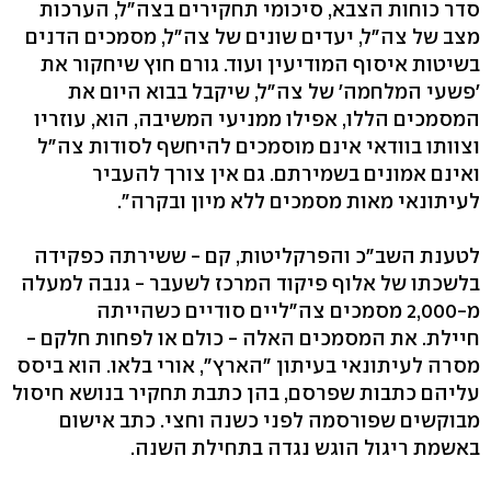
סדר כוחות הצבא, סיכומי תחקירים בצה"ל, הערכות
מצב של צה"ל, יעדים שונים של צה"ל, מסמכים הדנים
בשיטות איסוף המודיעין ועוד. גורם חוץ שיחקור את
'פשעי המלחמה' של צה"ל, שיקבל בבוא היום את
המסמכים הללו, אפילו ממניעי המשיבה, הוא, עוזריו
וצוותו בוודאי אינם מוסמכים להיחשף לסודות צה"ל
ואינם אמונים בשמירתם. גם אין צורך להעביר
לעיתונאי מאות מסמכים ללא מיון ובקרה".
לטענת השב"כ והפרקליטות, קם - ששירתה כפקידה
בלשכתו של אלוף פיקוד המרכז לשעבר - גנבה למעלה
מ-2,000 מסמכים צה"ליים סודיים כשהייתה
חיילת. את המסמכים האלה - כולם או לפחות חלקם -
מסרה לעיתונאי בעיתון "הארץ", אורי בלאו. הוא ביסס
עליהם כתבות שפרסם, בהן כתבת תחקיר בנושא חיסול
מבוקשים שפורסמה לפני כשנה וחצי. כתב אישום
באשמת ריגול הוגש נגדה בתחילת השנה.