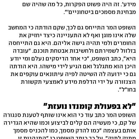
מידע'. זה היה פשוט הפקרות, כל מה שהיה שם
מבחינת מסמכים ביטחוניים'".
השופט המר התייחס גם לכך, שקם הודתה כי המחשב
שלה אינו מוגן ואף לא התעניינה כיצד יחזיק את
החומרים ולמי תהיה גישה אליהם. היא גם התייחסה
בזלזול לשמירתם ולחשיבות אבטחת תוכנם. "עובדה
היא", כתב השופט, "כי אחד הדיסקים נעלם ומי יודע
היכן הוא מתגלגל ואם הגיע לידי מישהו. היא הודתה
גם כי ידועה לה השיטה לפיה עיתונאים עוקפים את
הצנזורה על ידי הדלפת מידע לאמצעי תקשורת
בחו"ל".
"לא בפעולת קומנדו נועזת"
השופט המר כתב עוד כי הוא אינו שותף לטענת סנגורה
של קם, כי מעשיה הם קלים לביצוע וכמו שהיא הגדירה
אותם בעצמה "כמו להדק מסמך, כמו להכניס מסמך
מתיק לתיק". על כך כותב השופט כי "התנהגות זו