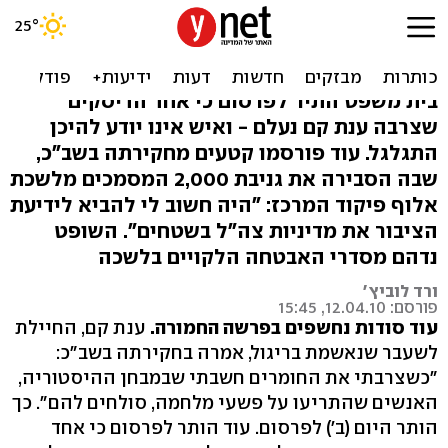
ענת קם לשב"כ: סולחים
לחושפי פשעי מלחמה
בית משפט התיר לפרסום כי אחד הדיסקים
שצרבה ענת קם נעלם - ואיש אינו יודע להיכן
התגלגל. עוד פורסמו קטעים מחקירתה בשב"כ,
שבה הסבירה את גניבת 2,000 המסמכים מלשכת
אלוף פיקוד המרכז: "היה חשוב לי להביא לידיעת
הציבור את מדיניות צה"ל בשטחים". השופט
נדהם מסדרי האבטחה הלקויים בלשכה
ורד לוביץ'
פורסם: 12.04.10, 15:45
עוד סודות נחשפים בפרשה החמורה.
ענת קם, החיילת
לשעבר שנאשמת בריגול, אמרה בחקירתה בשב"כ:
"כשצרבתי את החומרים חשבתי שבמבחן ההיסטוריה,
האנשים שהתריעו על פשעי מלחמה, סולחים להם". כך
הותר היום (ב') לפרסום. עוד הותר לפרסום כי אחד