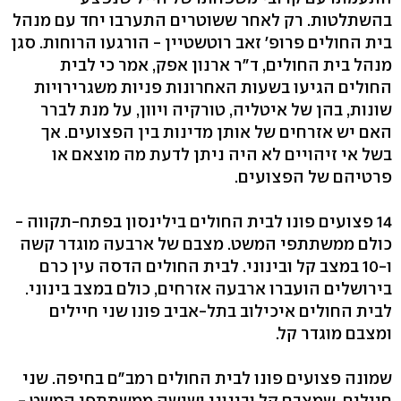
בהשתלטות. רק לאחר ששוטרים התערבו יחד עם מנהל
בית החולים פרופ' זאב רוטשטיין - הורגעו הרוחות. סגן
מנהל בית החולים, ד"ר ארנון אפק, אמר כי לבית
החולים הגיעו בשעות האחרונות פניות משגרירויות
שונות, בהן של איטליה, טורקיה ויוון, על מנת לברר
האם יש אזרחים של אותן מדינות בין הפצועים. אך
בשל אי זיהויים לא היה ניתן לדעת מה מוצאם או
פרטיהם של הפצועים.
14 פצועים פונו לבית החולים בילינסון בפתח-תקווה -
כולם ממשתתפי המשט. מצבם של ארבעה מוגדר קשה
ו-10 במצב קל ובינוני. לבית החולים הדסה עין כרם
בירושלים הועברו ארבעה אזרחים, כולם במצב בינוני.
לבית החולים איכילוב בתל-אביב פונו שני חיילים
ומצבם מוגדר קל.
שמונה פצועים פונו לבית החולים רמב"ם בחיפה. שני
חיילים, שמצבם קל ובינוני ושישה ממשתתפי המשט -