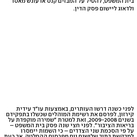
בית המשפט, להטיל על המבזים קנס או עונש מאסר
ולדאוג ליישום פסק הדין.
לפני כשנה דרשו העותרים, באמצעות עו"ד עידית
קירזון, לפרסם את רשימת המוהלים שכשלו בתפקידם
בשנים 2009-2008, זאת למטרת "שמירה מוקפדת על
בריאות הציבור". לפני חצי שנה פסק בית המשפט –
על פי הסכמת שני הצדדים – כי השמות יימסרו
למבקשת בתוך שלושים יום מפרסום ההחלטה, אך כעת