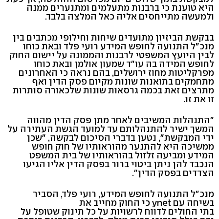
היא טוענת כי ברבנות מתעלמים ומתנערים ממנה
ולמעשה מתייחסים אליה כאל המלצה בלבד.
בבקשת הביזיון מתועדים שיחות וחילופי מכתבים בין
מנכ"ל התנועה לחופש המידע רועי פלד ובאת כוחו
לבין היועץ המשפטי לרבנות והממונה על יישום החוק
לחופש המידה בה עו"ד שמעון אולמן ובאת כוחו
מפרקליטות מחוז ירושלים, בהם נראה כי האחרונים
מתחמקים בתואנות שונות מקיום פסק הדין ואף
מתרצים זאת בכמה גרסאות שונות שלכאורה סותרות
זו את זו.
"התנהלות המשיבים לאחר מתן פסק הדין מהווה
המשך ישיר להתנהלותם עד למועד הגשת העתירה על
ידי המבקשת", נטען בדברי הסיכום לבקשה, "שכן
ממשיכה היא להתנער מהוראותיו של חוק חופש
המידע ומביעה זלזול בהוראותיו של בית המשפט
הנכבד להן ניתן ביטוי ברור בפסק הדין אליו הגיעו
הצדדים בפסק הדין".
מנכ"ל התנועה לחופש המידע, רועי פלד, הסביר
בשיחה עם ynet כי החוק מחייב את
בתי החולים לדווח לרשויות על כל תינוק שטופל על