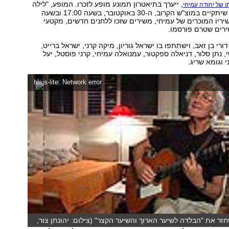
, ייערך בתיאטרון תמונע מופע לזכרו. המופע, "לילה
ו של יהודה עמיחי
אחד של אהבה", שיתקיים במוצ"ש הקרוב, ה-30 באוקטובר, בשעה 17:00 ובשעה
כב משיריו המוכרים של עמיחי, משירים שזכו ללחנים חדשים, מקטעי
שירים שטרם פורסמו.
רי בן זאב, וישתתפו בו ישראל גוריון, מיקה קרני, ישראל ברייט,
שי, נתן סלור, דניאלה ספקטור, עמנואלה עמיחי, קרני פוסטל, יעל
י וגומא שריג.
hlsjs-lite: Network error
חזר את "הבלדה לשיער הארוך והשיער הקצר" (צילום: יהונתן צור,