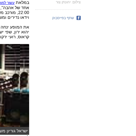
צילום: יהונתן צור
במלאת
עשור למות
22:00, מור
וידאו נדירים ומ
שתף בפייסבוק
את המופע ינחה דו
יהוא ירון, שפי י
קראוס, רועי ירקונ
ישראל גוריון מש