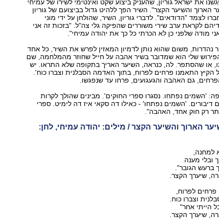
 (צילום: יהונתן צור, עריכה: רונה פפר)
נו את ישראל גוריון, שהעניק ביצוע שקט ואינטימי לשירו של עמיחי
 הארוך והשיער הקצר". השיר הפך ללהיט גדול בביצועם של גוריון
ברו לצמד "הדודאים". לדברי גוריון, השיר, שהולחן על ידי מוני
ידיהם לקראת ערב שירי משוררים שהפיקה גלי צה"ל. "בזכות זה אני
ני מודה שלפני כן לא הכרתי כל כך את יהודה עמיחי".
 נהדרות, משום שהוא נותן לדמיון המאזין לפרש את השיר, כל אחד
 הפירוש שלי הוא שמדובר בשיר אהבה על חייל שחוזר מהמלחמה, שם
ו, או שהסתפר. לה, כנראה, השיער האריך בתקופה שלא התראו. יש
 הקיץ התאמנו פרחים לפרוח, בתוך האדמה הסבלנית וצברו כוח'.
רחים, גם האהבה והגעגועים, פרחו עד שנפגשו.
פה: 'השמים נפתחו. נסגרו ספרי החוקים'. מבינים שהולך לקרות
דיבורים. 'השמים נפתחו' - כאילו דה סקאי איז דה לימיט. ספרי
ותר רק חוק אחד, האהבה".
ר הארוך והשיער הקצר / מילים: יהודה עמיחי, לחן:
 למחנה,
 ובלי מענה
ך ברעש הגובר".
רה, שיערך הקצר.
פרחים לפרוח,
נית וצברו כוח.
ל הייתי אחר"
רה, שיערך הקצר.