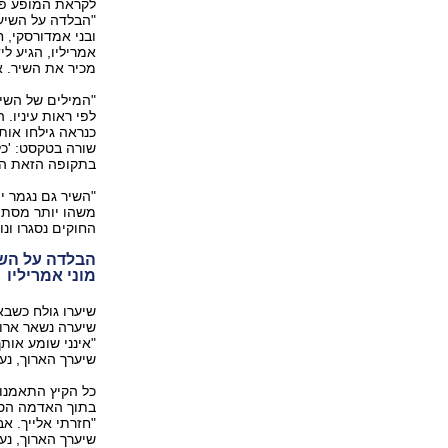
עריכה: רונה פפר)
לקראת המופע פגש
"הבלדה על השיער
ובני אמדורסקי, ח
אמריליו, הגיע ל
מכיר את השיר. א
"המילים של השיר
לפי ראות עיניו.
כנראה גילחו אות
שורה בטקסט: 'כל
בתקופה הזאת הפ
"השיר גם נגמר י
משהו יותר מסתם 
החוקים נסגרו ונ
הבלדה על השיע
מוני אמריליו
שיערו גולח כשבא
שיערה נשאר ארוך
"אינני שומע אות
שיערך הארוך, נע
כל הקיץ התאמנו 
בתוך האדמה הסבל
"חזרתי אלייך. אב
שיערך הארוך, נע