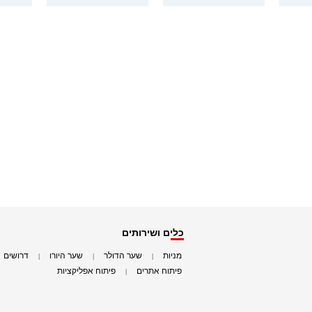
כלים ושירותים
מניות
שער הדולר
שער היורו
דרושים
|
|
|
|
פיתוח אתרים
פיתוח אפליקציות
|
|