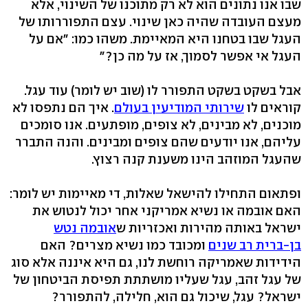
שבו אנו נתונים הוא לא רק מתוֹכנו של השינוי, אלא
מעצם העובדה שהיה כאן שינוי. עצם התפוררותו של
העגל שבו בטחנו היא המאיימת. משהו כמו: "אם על
העגל אי אפשר לסמוך, אז על מה כן?"
אבל בשקט בשקט התפורר לו (שוב יש לומר) עוד עגל.
קוראים לו
שירותי המודיעין בעולם
. איך הם נתפסו לא
מוכנים, לא מבינים, לא צופים, מופתעים. אנו סומכים
עליהם, אנו יודעים שהם צופים ומבינים. והנה התברר
שהעגל המוזהב הינו משענת קנה רצוץ.
ופתאום התחילו להישאל שאלות, די מאיימות יש לומר:
האם אובמה או נשיא אמריקני אחר יכול לנטוש את
ישראל באותה מהירות ואכזריות ש
אובמה נטש
בן-ברית רב שנים
ומכובד כמו נשיא מצרים? האם
הידידות שאמריקה רוחשת לנו, גם היא איננה אלא סוג
של עגל זהב, עגל שעליו מושתתת תפיסת הביטחון של
ישראל? עגל, שיכול גם הוא, חלילה, להתפורר?