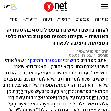
היה עגל מזהב?
מובארק היה עגל הזהב של המזרח התיכון הישן.
אפשר לראות אותו נופל ולהשתומם, ואפשר
לקחת בחשבון שיש גורם פעיל נוסף בהיסטוריה
האנושית - שקיומו מצמיח ספקנות בריאה כלפי
המציאות היציבה לכאורה
הרב רפי פוירשטין
פורסם: 18.02.11, 09:05
"אתם מפחדים מ
השינויים במזרח התיכון
?" שאל אותי
השבוע אורח מחו"ל (לא יהודי). "האמת היא שאנו
חוששים", עניתי לו. במחשבה מעמיקה אנו, בני האדם,
חוששים, שלא לומר חרדים, שלא לומר מתעבים, מצבים
של אי-ודאות. זה הרי פסוק המפתח של חטא עגל הזהב
המתואר בפרשתנו: "וַיַּרְא הָעָם כִּי בשֵׁשׁ משֶׁה לָרֶדֶת מִן
הָהָר, וַיִּקָּהֵל הָעָם עַל אַהֲרֹן וַיֹּאמְרוּ אֵלָיו קוּם עֲשֵׂה לָנוּ
אֱלֹהִים אֲשֶׁר יֵלְכוּ לְפָנֵינוּ, כִּי זֶה משֶׁה הָאִישׁ אֲשֶׁר הֶעֱלָנוּ
מֵאֶרֶץ מִצְרַיִם - לֹא יָדַעְנוּ מֶה הָיָה לו?" (שמות ל"ב, א).