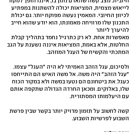
חיובית. מצב קשה שהאדם נתון בו, איננו הופך למקור
לייאוש מצמית, המציאות יכולה להשתנות במפתיע
לכיוון החיובי. המאמין נעשה מפוקח יותר. גם יכולת
התכנון שלו מרוויחה מאמונתו, הוא יודע שהוא חייב
להיערך ליותר
מאפשרות אחת. לא רק כתרגיל נחמד בתהליך קבלת
החלטות, אלא באמת, המציאות איננה נשענת על הגב
המתכתי והקשיח של העגל המוזהב.
ולסיכום, עגל הזהב האמיתי לא היה "העגל" עצמו.
"עגל הזהב" היה משה. אל משה האיש הם התייחסו
כעגל. את ביטחונם הם נטעו במשה ולא במקור הכוח
שלו, באלוקים. ומכאן החרדה הגדולה שתקפה אותם
עם היעלמותו המסתורית.
קשה לחשוב על תזמון מדויק יותר בקשר שבין פרשת
השבוע לפרשיות השבוע.