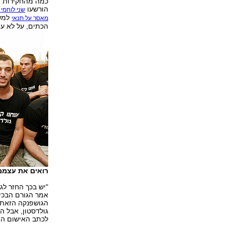
כמה מהחקירות ה
הורשעו
שני לוחמי 
למשך
מאסר על תנאי
הכתים, על לא עו
רואים את עצמם כ
"יש בכך החזר לג
אמר הגורם הבכי
הגושפנקה הזאת ב
גולדסטון, אבל ה
לכתב האישום הפל