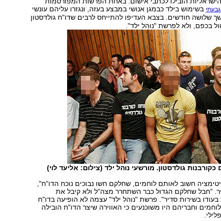
ישראליות הובילו לכתבי אישום. באחת הפרשות המפורסמות
בשימוש בילד כבמגן אנושי במבצע בעזה, ונגזרו עליהם עונשי
גבעתי
 שלושה חודשים. בצבא העדיפו להתייחס לרבים שדו"ח גולדסטון
ול בכפם, ולא לפרשת "נוהל ילד".
קורבנות גולדסטון. מורשעי נוהל ילד (צילום: אליעד לוי)
יטימציה חשוב לאותם לוחמים, שחלקם חשו נבוכים נוכח הדו"ח",
ר. "חבל שחלקם הגדול כבר השתחרר מצה"ל ולא קיבל את
עודו בשירות סדיר". פרשת "נוהל ילד" עצמה לא הופיעה בדו"ח
לוחמים וחבריהם היו משוכנעים כי האווירה שיצר הדו"ח הובילה
ילי.