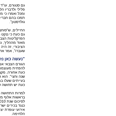
גם סנגורם, עו"ד
פלילי ולדבריו ה
ומכל ואמרו כי מ
תמכו בהם חברים 
גולדסטון".
החיילים, ש"סוחב
גם כעת כי ננקט נ
הפרקליטות הצבאי
מאוד מההליך, ג
הציבורי, זה היה
שעברו", אמר אח
"נעשה כאן נז
הגורם הצבאי אמר
להפחית מעוצמת 
כעת אחורה, מקב
שנה וחצי". הוא 
בעייתים שעלו במ
כעת יש תחושה שה
למרות התחושה ה
בראשות אלוף משנה
כנגד בכירים ישר
אירועי עופרת יצו
הלחימה.