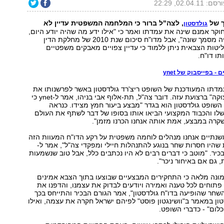
ם: 02.04.11, 22:29
ך של
, לצה"ל ברור כי המלחמה המשפטית עדיין לא
גולדסטון
וקר אמנם שינה את עמדתו ואמר כי "אילו ידע מה שהיה יודע היום,
דו"ח גולדסטון היה מסמך שונה", אבל מדו"ח סיכום שנת 2010 של מחלקת הדין
יטות הצבאית ניתן ללמוד כי עדיין צפויים מאבקים משפטיים
תו דו"ח.
- בפייסבוק של ynet
מדתו המעודכנת של השופט ריצ'רד גולדסטון באשר לפרשנותו את
אירועי "עופרת יצוקה" ברצועת עזה. דובר צה"ל, תת-אלוף אבי בניהו, אמר ל-ynet כי
השופט גולדסטון הוא בגדר "מבצע ביעור חמץ מצידו. כנראה
לו והכבוד המקצועי הביאו אותו בסופו של דבר לשתף את העולם
קרה במבצע, אמת אותה אנחנו הכרנו מזמן".
נתיים אנחנו מנהלים לוחמה משפטית על רקע הדו"ח המעוות הזה
היו חסרות שחר בנוגע להתנהלות חיילי ומפקדי צה"ל", אמר ל-
אי בכיר. "מוטב כי דברים רבים לא היו נכתבים כלל, אבל טוב שנשמעות
 גם אם באיחור ניכר".
מונה מלאה כי התחקירים המבצעיים שבוצעו בתוך הצבא אמינים
 פתוחים לכל טענה ואמירה ויודעים לבדוק את עצמנו, והדפנו את
חר שהופיעה בדו"ח גולדסטון", אמר הגורם הבכיר והתייחס בכך
טון במאמר ב"וושינגטון פוסט" לפיהם ישראל חקרה את עצמה, ואילו
ום" - כדברי השופט.