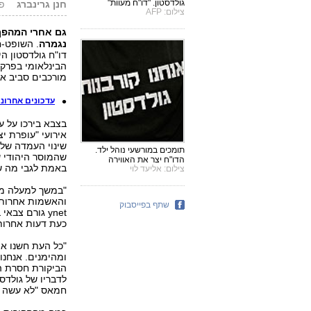
גולדסטון. "דו"ח מעוות"
חנן גרינברג
פורס
צילום: AFP
גם אחרי המהפ
נגמרה
. השופט-ח
הבינלאומי בפרקל
מורכבים סביב או
עדכונים אחרונים 
בצבא בירכו על ע
שינוי העמדה של 
תומכים במורשעי נוהל ילד.
שהמוסר היהודי ש
הדו"ח יצר את האווירה
באמת לגבי מה ש
צילום: אליעד לוי
"במשך למעלה מש
והאשמות אחרות ש
שתף בפייסבוק
ynet גורם צב
כעת דעות אחרות,
"כל העת חשנו א
ומהימנים. אנחנו
הביקורת חסרת הש
לדבריו של גולדס
חמאס "לא עשה כל