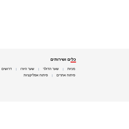
כלים ושירותים
מניות
שער הדולר
שער היורו
דרושים
|
|
|
|
פיתוח אתרים
פיתוח אפליקציות
|
|