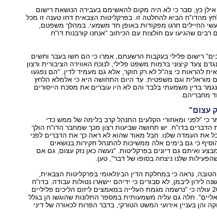
 אילן כץ, סבר כי לא היה מקום להאשימם בעבירה הנושאת רישום
לחץ מהדו"ח הביא להחלטה זו. בפרקליטות הצבאית דחו טענה זו מכל
עשי החיילים חרגו מפקודות באופן חד משמעי. במהלך משפטם,
רבים שהגיעו עם חולצות עם הכיתוב "אנחנו קורבנות דו"ח
ים" רישום פלילי בעקבות הרשעתם, אמרו כי הם חשו בעבר וחשים
גדם צעד קיצוני בדמות משפט פלילי, לנוכח האווירה הציבורית ורצון
ת להראות כי צה"ל לא רק חוקר, אלא גם מעמיד לדין. "הם נפגעו
ם מוראלית וגם משפטית. עד היום התחושה היא כי אלמלא הלחץ
 נגמר בדין משמעתי בלבד והם לא היו עוברים את מסכת הייסורים
ד מחבריהם.
ק עצום"
 כי "לפני ומאחורי הקלעים התנהל קרב בלימה של ממש כדי
הדברים בדו"ח. יש תחושה שביעות רצון מכך שמחבר הדו"ח הולך
ל את העמדה שלנו. חבל מאוד שהוא לא ראה כך את הדברים לפני
הוסיף כי גם בימים אלה ממשיכות להתנהל חקירות בנושאים
בצע ואיתם גם דיונים בפרקליטות. "נעשה כאן נזק עצום, גם אם
פעילות שלנו ניצחה בסופו של דבר", טען.
טובה, נראה כי במחלקת הדין הבינלאומי בפרקליטות הצבאית,
 לירון ליבמן, לא סבורים כי ידיהם יישארו נטולות עבודה. בדו"ח
לסיכום שנת 2010 עולה כי "נרשמה מגמת העלייה במאמצים ליזום הליכים פליליים
אליים". חלה גם עליה משמעותית במספר התלונות שהוגשו הן בגלל
קה והן בעניין אירועי המשט הטורקי, בדבר הפרות לכאורה של דיני