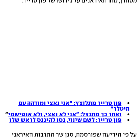
מטהרן, מחו האיראנים על גירושו של פון טרייר.
פון טרייר מתלוצץ: "אני נאצי ומזדהה עם
היטלר"
ואחר כך מתנצל: "אני לא נאצי, ולא אנטישמי
"
פון טרייר: לשם שינוי, נסו להיכנס לראש שלו
על פי הידיעה שפורסמה, סגן שר התרבות האיראני