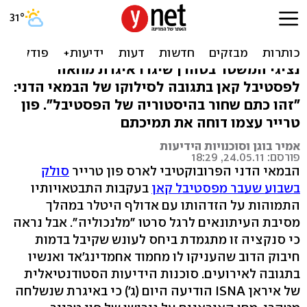
ומי מתייצב לצד פון טרייר?
המשטר האיראני
נציגי המשטר בטהרן שיגרו איגרת מחאה
לפסטיבל קאן בתגובה לסילוקו של הבמאי הדני:
"זהו כתם שחור בהיסטוריה של הפסטיבל". פון
טרייר עצמו דוחה את תמיכתם
אמיר בוגן וסוכנויות הידיעות
פורסם: 24.05.11, 18:29
הבמאי הדני הפרובוקטיבי לארס פון טרייר
סולק
בשבוע שעבר מפסטיבל קאן
בעקבות התבטאויותיו
התמוהות על הזדהותו עם אדולף היטלר במהלך
מסיבת העיתונאים לרגל סרטו "מלנכוליה". אבל נראה
כי סנקציה זו מתגמדת ביחס לעונש שקיבל בדמות
חיבוק הדוב שהעניקו לו מחמוד אחמדינג'אד ואנשיו
בתגובה לאירועים. סוכנות הידיעות הסטודנטיאלית
של איראן ISNA הודיעה היום (ג') כי באיגרת שנשלחה