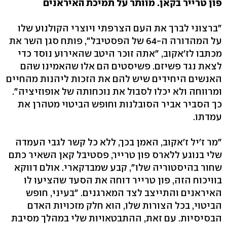
פון טרייר בקאן. מוותר על תמיכת האיראנים
"ברצוני לברך את העם הצרפתי ויוצרי הקולנוע שלו
על המהדורה ה-64 של הפסטיבל", פותח סגן השר את
מכתבו לז'אקוב, "אתה זוכר היטב שהאירוע נוסד כדי
לצאת נגד פשיזם. פשיסטים הם אלו שהאמינו שהם
האנשים היחידים שיש להם את הזכות ליהנות מהחיים
ומרווחה ולא יכלו לסבול את נוכחותה של אופוזיציה".
כך הסביר אביר הסובלנות וחופש הביטוי מטהרן את
עמדתו.
"מר ז'יל ז'אקוב, האמן בכך, ללא כל קשר לגבי העמדה
שלי בנוגע ללארס פון טרייר, פסטיבל קאן השאיר כתם
שחור בהיסטוריה שלו", קבע שמבדקארי. אולם דווקא
בוויכוח הזה, פון טרייר דוחה את הסעד שהציעו לו
האיראנים והתייצב לצד המארגנים. "בעיני, חופש
הביטוי, בכל הצורות שלו, הוא חלק מזכויות האדם
הבסיסיות. עם זאת, ההתבטאויות שלי במהלך מסיבת