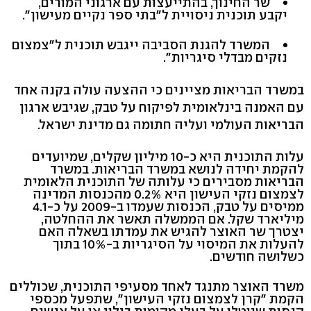
שר החינוך, בהתייעצות עם ארגוני המורים,
יקבע תוכנית ניסויית ל"בתי ספר נקיים מעישון".
המשרד להגנת הסביבה ייגבש תוכנית ל"צמצום
נזקים מבדלי סיגריות".
במשרד הבריאות מציינים כי ההצעה עולה בקנה אחד
עם האמנה בינלאומית לפיקוח על טבק, שגיבש ארגון
הבריאות העולמי ועליה חתומה גם מדינת ישראל.
עלות התוכנית היא כ-10 מיליון שקלים, שמיועדים
להקמת יחידה לנושא במשרד הבריאות. במשרד
הבריאות מסבירים כי עלותה של התוכנית הלאומית
לצמצום נזקי העישון היא 0.2% מהכנסות המדינה
ממיסים על טבק, הכנסות שעמדו ב-2009 על כ-4.1
מיליארד שקל. אם הממשלה תאשר את ההחלטה,
יצטרך שר האוצר להגיש את עמדתו בשאלה האם
להעלות את המיסוי על הסיגריות ב-10% בתוך
כשלושה חודשים.
משרד האוצר מתנגד לאחד מסעיפי התוכנית, שכוללים
הקמת "קרן לצמצום נזקי העישון", שתפעל מכספי