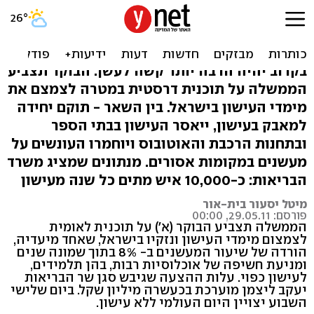
המדינה נגד סיגריות: החמרות
דרסטיות למעשנים
בקרוב יהיה הרבה יותר קשה לעשן: הבוקר תצביע
הממשלה על תוכנית דרסטית במטרה לצמצם את
מימדי העישון בישראל. בין השאר - תוקם יחידה
למאבק בעישון, ייאסר העישון בבתי הספר
ובתחנות הרכבת והאוטובוס ויוחמרו העונשים על
מעשנים במקומות אסורים. מנתונים שמציג משרד
הבריאות: כ-10,000 איש מתים כל שנה מעישון
מיטל יסעור בית-אור
פורסם: 29.05.11, 00:00
הממשלה תצביע הבוקר (א') על תוכנית לאומית
לצמצום מימדי העישון ונזקיו בישראל, שאחד מיעדיה,
הורדה של שיעור המעשנים ב- 8% בתוך שמונה שנים
ומניעת חשיפה של אוכלוסיות רבות, בהן תלמידים,
לעישון כפוי. עלות ההצעה שגיבש סגן שר הבריאות
יעקב ליצמן מוערכת בכעשרה מיליון שקל. ביום שלישי
השבוע יצויין היום העולמי ללא עישון.