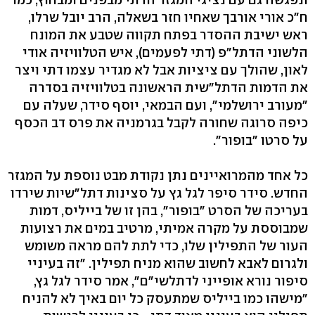
ח"כ אורי אורבך שאחיו חזר בשאלה, הרב יובל שרלו,
ראש ישיבת ההסדר בפתח תקווה שטבע את המונח
הלשוני הדתל"פ (דתי לפעמים), איש הטלוויזיה אודי
לאון, שהולך עם ציציות אבל לא מגדיר עצמו דתי ויצר
את הדמות הדתל"שית הראשונה בטלוויזיה בסדרה
"מעורב ירושלמי", ועם הבמאי, יוסף סידר, שעלה עם
כיפה סרוגה שחורה לקבל בגרמניה את פרס דב הכסף
על סרטו "בופור".
כל אחד מהמרואיינים נתן נקודת מבט נוספת על המגזר
החדש. סידר סיפר לגל גץ על סצינות דתל"שיות שירדו
בעריכה של הסרט "בופור", בהן זו של בייליס, דמות
שמבוססת על מקרה אמיתי, מרטיב במים את רצועות
העור של התפילין שלו, כדי לתת להם מראה משומש
ולגרום לאבא לחשוב שהוא מניח תפילין. "זה בעיניי
סיפור נורא אופייני לדתלשי"ם", אמר סידר לגל גץ,
"מישהו כמו בייליס שמתעסק כל יום באיך לא להניח