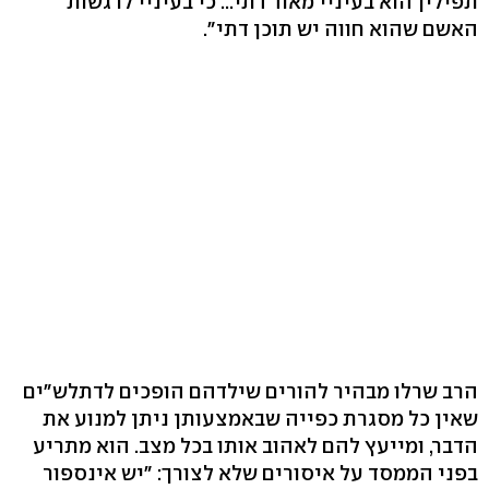
תפילין הוא בעיניי מאוד דתי... כי בעיניי לרגשות
האשם שהוא חווה יש תוכן דתי".
הרב שרלו מבהיר להורים שילדהם הופכים לדתלש"ים
שאין כל מסגרת כפייה שבאמצעותן ניתן למנוע את
הדבר, ומייעץ להם לאהוב אותו בכל מצב. הוא מתריע
בפני הממסד על איסורים שלא לצורך: "יש אינספור