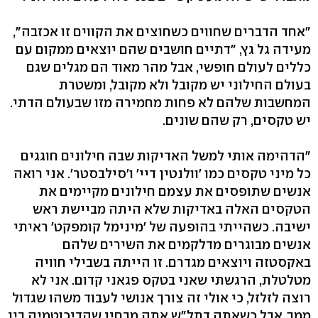
"אחד הדברים שחווים כשחוצים את הקווים זו אכזבה",
מעידה גל גץ, "דתיים חושבים שהם יוצאים ממקום עם
כללים לעולם חופשי, אבל מהר מאוד הם מגלים שגם
בעולם החילוני יש מקובל ולא מקובל, ומשטרת
המחשבות שלהם לא פחות מחמירה מזו שבעולם הדתי.
יש טקסים, רק שהם שונים.
"הדהימה אותי למשל האדיקות שבה חילונים חוגגים
כל מיני טקסים כמו 'וולנטין דיי' ו'סילבסטר'. אני רואה
אנשים שתופסים את עצמם חילונים מקיימים את
הטקסים האלה באדיקות שלא היתה מביישת ראש
ישיבה. כשהייתי בהופעה של 'מינימל קומפקט' ראיתי
אנשים מבוגרים מדלקמים את השירים שלהם
באקסטזה ויוצאים מגדרם. זו הייתה בשבילי חוויה
מטלטלת, הרגשתי שאני בטקס פגאני קדום. אני לא
רוצה לזלזל, כי אולי זה צורך אנושי לעבוד משהו שגדול
ממך, אבל כשאתה דתל"ש אתה מבחין שהדיכוטמיה בין