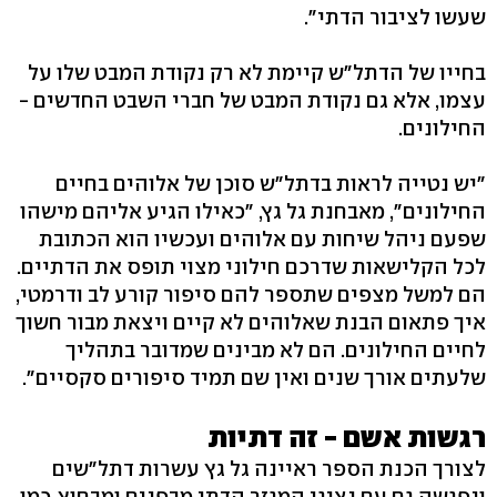
שעשו לציבור הדתי".
בחייו של הדתל"ש קיימת לא רק נקודת המבט שלו על
עצמו, אלא גם נקודת המבט של חברי השבט החדשים -
החילונים.
"יש נטייה לראות בדתל"ש סוכן של אלוהים בחיים
החילונים", מאבחנת גל גץ, "כאילו הגיע אליהם מישהו
שפעם ניהל שיחות עם אלוהים ועכשיו הוא הכתובת
לכל הקלישאות שדרכם חילוני מצוי תופס את הדתיים.
הם למשל מצפים שתספר להם סיפור קורע לב ודרמטי,
איך פתאום הבנת שאלוהים לא קיים ויצאת מבור חשוך
לחיים החילונים. הם לא מבינים שמדובר בתהליך
שלעתים אורך שנים ואין שם תמיד סיפורים סקסיים".
רגשות אשם - זה דתיות
לצורך הכנת הספר ראיינה גל גץ עשרות דתל"שים
ונפגשה גם עם נציגי המגזר הדתי מבפנים ומבחוץ, כמו