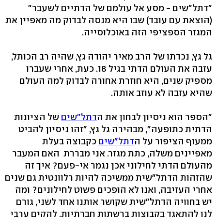
"דתל"שים - מסע אל עולמם של הדתיים לשעבר"
(הוצאת עם עובד) שבו היא מנסה לבדוק מה מאפיין את
המגזר הספציפי הזה באוכלוסייה.
גל גץ, נכדתו של הרב מאיר יהודה גץ, שהיה רב הכותל,
עזבה את העולם הדתי בגיל 18. כעת, אחרי שעברו
מספיק שנים, היא חוזרת אחורה לבדוק למה העולם
שהיא עזבה לא עוזב אותה.
"הספר הוא ניסיון לבחון את ה
דתל"שים
של הציונות
הדתית כתופעה", מבהירה גל גץ, "זהו ניסיון להביט
ממעוף הציפור על ה
דתל"שים
כקבוצה בעלת
מאפיינים משלה, כתת מגזר. אני מבררת האם המעבר
מהעולם הדתי לחילוני אכן נגמר אי-פעם? איך זה
שהזהות הדתל"שית ממשיכה להיות רלוונטית גם שנים
אחרי העזיבה, ואנו לא הופכים פשוט לחילונים? ומה
יש בחוויה הדתל"שית שקושר אותנו אחד לשני, גורם
לנו להתאגד בקבוצות ברשתות חברתיות, להקים ערבי