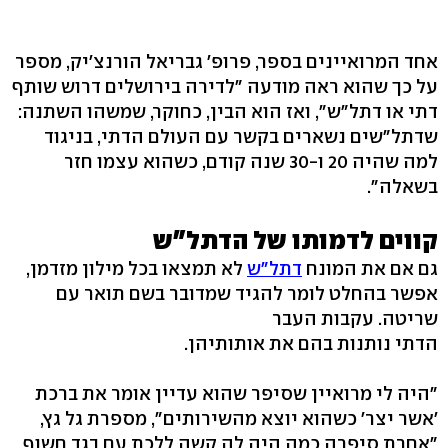
אחד המרואיינים בספר, פרופ' גבריאל הורנצ'יק, מספר
על כך שהוא ראה מודעה "לדירה בירושלים דרוש שותף
דתי או דתל"ש", ואז הוא הבין, כחוקר, שמשהו השתנה:
שדתל"שים נשארים בקשר עם העולם הדתי, בניגוד
למה שהיה 20 ו-30 שנה קודם, כשהוא עצמו חזר
בשאלה".
קווים לדמותו של הדתל"ש
גם אם את המונח
דתל"ש
לא תמצאו בכל מילון מזדמן,
אפשר בהחלט לומר להגיד שמדובר בשם תואר עם
שריטה. עקבות העבר
הדתי נותנות בהם את אותותיהן.
"היה לי מרואיין שסיפר שהוא עדיין אומר את ברכת
'אשר יצר' כשהוא יוצא מהשירותים", מספרת גל גץ,
"אחרת סיפרה כמה היה לה קשה ללכת עם בגד חשוף