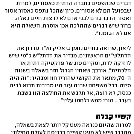
דברים שנתפסים בחברה הדתית כאסורים, למרות
שבפועל הם לא אסורים. כיון שהכל נתפס כאסור אסור
ואסור, הדבר גורם לבני אדם לא לרצות חיים כאלה.
ברור שיש דברים שההלכה אכן אוסרת. השאלה היא
אם לא הגזמנו".
ליאון, שרואה בחיים נחמן ביאליק וא"ד גורדון את
הדתלש"ים הראשונים, מגדיר את הדתל"ש כ"מי שיש
לו זיקה לדת, ומקיים סוג של פרקטיקה דתית או
הלכתית". אורבך, שאחיו הגדול חזר בשאלה בשנות
ה-70, מתאר את הקושי שהוריו חוו ומבהיר: "זה היה
סיוט. בכל משפחה שבנה עזב היו מריבות תבוא לבית
כנסת, לא רוצה, אל תלבש את החולצה הזו בשבת
בערב... הורי ממש נלחמו עליו".
קשיי קבלה
למרות שהיום כנראה מעט קל יותר לצאת בשאלה,
מתברר שיש לא מעט קשיים בכניסה לעולם החילוני.