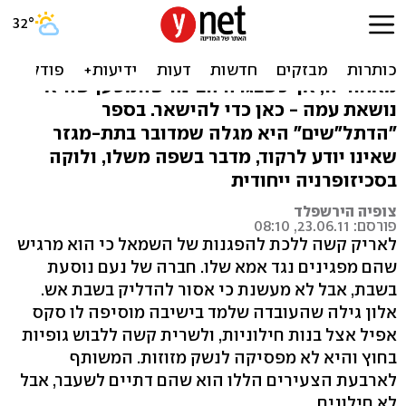
אנחנו, הדת"לשים
פוריה גל עזבה את הדת בגיל 18 וחשבה שזה
מאחוריה, אך כשבגרה הבינה שהמטען שהיא
נושאת עמה - כאן כדי להישאר. בספר
"הדתל"שים" היא מגלה שמדובר בתת-מגזר
שאינו יודע לרקוד, מדבר בשפה משלו, ולוקה
בסכיזופרניה ייחודית
צופיה הירשפלד
פורסם: 23.06.11, 08:10
לאריק קשה ללכת להפגנות של השמאל כי הוא מרגיש
שהם מפגינים נגד אמא שלו. חברה של נעם נוסעת
בשבת, אבל לא מעשנת כי אסור להדליק בשבת אש.
אלון גילה שהעובדה שלמד בישיבה מוסיפה לו סקס
אפיל אצל בנות חילוניות, ולשרית קשה ללבוש גופיות
בחוץ והיא לא מפסיקה לנשק מזוזות. המשותף
לארבעת הצעירים הללו הוא שהם דתיים לשעבר, אבל
לא חילונים.