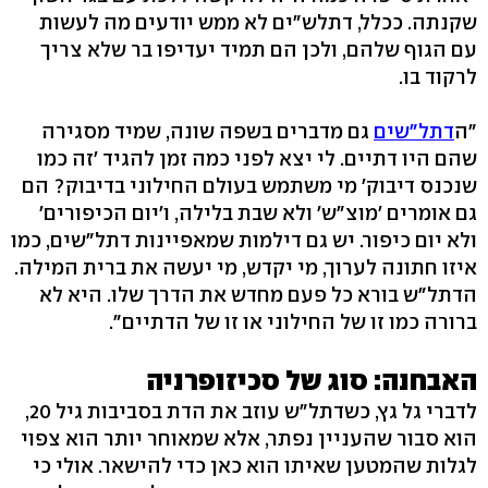
שקנתה. ככלל, דתלש"ים לא ממש יודעים מה לעשות
עם הגוף שלהם, ולכן הם תמיד יעדיפו בר שלא צריך
לרקוד בו.
"ה
דתל"שים
גם מדברים בשפה שונה, שמיד מסגירה
שהם היו דתיים. לי יצא לפני כמה זמן להגיד 'זה כמו
שנכנס דיבוק' מי משתמש בעולם החילוני בדיבוק? הם
גם אומרים 'מוצ"ש' ולא שבת בלילה, ו'יום הכיפורים'
ולא יום כיפור. יש גם דילמות שמאפיינות דתל"שים, כמו
איזו חתונה לערוך, מי יקדש, מי יעשה את ברית המילה.
הדתל"ש בורא כל פעם מחדש את הדרך שלו. היא לא
ברורה כמו זו של החילוני או זו של הדתיים".
האבחנה: סוג של סכיזופרניה
לדברי גל גץ, כשדתל"ש עוזב את הדת בסביבות גיל 20,
הוא סבור שהעניין נפתר, אלא שמאוחר יותר הוא צפוי
לגלות שהמטען שאיתו הוא כאן כדי להישאר. אולי כי