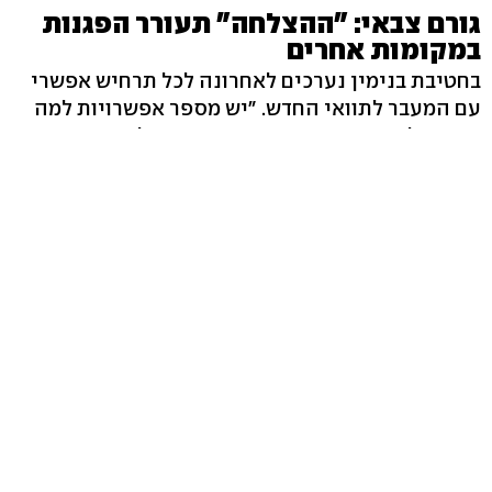
גורם צבאי: "ההצלחה" תעורר הפגנות
במקומות אחרים
בחטיבת בנימין נערכים לאחרונה לכל תרחיש אפשרי
עם המעבר לתוואי החדש. "יש מספר אפשרויות למה
שעשוי לקרות במקום", אמר גורם צבאי ל-ynet, "ייתכן
שההפגנות ייפסקו, או לחילופין לאור העובדה
שהפלסטינים הפכו את המאבק לסמל, הן יימשכו גם
לאחר תיקון התוואי". הקצין הבכיר הוסיף כי הדבר גם
עלול לעורר הפגנות במקומות אחרים,
לאור הצלחה לכאורה שהביאה בסופו של דבר לפירוק
הגדר במקומה המקורי. "הזזת תוואי הגדר היא מכורח
החלטת בג"ץ, ואינה כפועל יוצא מההפגנות", ציין
הקצין הבכיר והוסיף: "אנחנו נערכים לכל אפשרות,
נדע להתמודד עם התרחישים השונים, ולהימנע ככל
שניתן מנפגעים".
בצד השני, מבטיחים לא להפסיק להפגין אך בתדירות