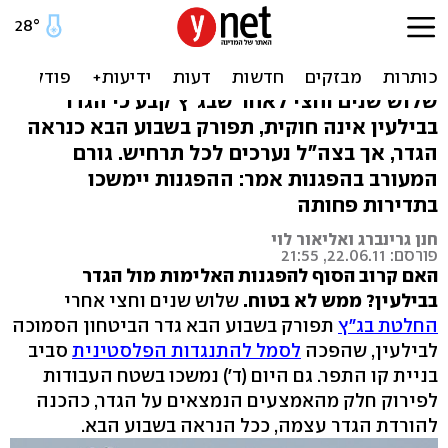
הגדר בבילעין: צה"ל מפרק,
ההפגנות יימשכו?
שלוש שנים וחצי לאחר שבג"ץ קבע כי הגדר
בבילעין אינה חוקית, תפורק בשבוע הבא כנראה
הגדר, אך בצה"ל נערכים לכל תרחיש. גורם
המעורב בהפגנות אמר: ההפגנות יימשכו
בתדירות פחותה
חנן גרינברג ואליאור לוי
פורסם: 22.06.11, 21:55
האם קרוב הסוף להפגנות האלימות מול הגדר
בבילעין? ממש לא בטוח.
שלוש שנים וחצי אחרי
החלטת בג"ץ
תפורק בשבוע הבא גדר הביטחון הסמוכה
לבילעין, שהפכה
לסמל להתנגדות הפלסטינית
סביב
בניית קו התפר. גם היום (ד') נמשכו בשטח העבודות
לפירוק חלק מהאמצעים הנמצאים על הגדר, כהכנה
להורדת הגדר עצמה, ככל הנראה בשבוע הבא.