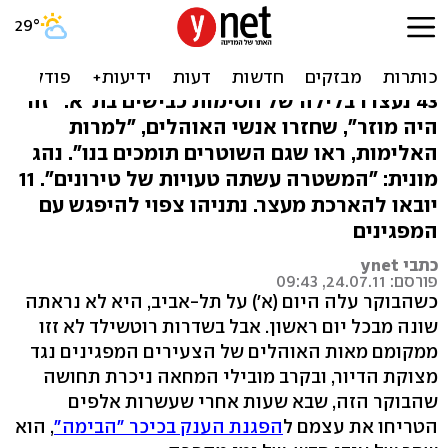
עימות לילי בהפגנה: "ראו
שגם השוטרים בעדנו"
43 נעצרו בלילה של חסימות כבישים בת"א. "זה
היה מוזר", שחזרו אנשי האוהלים, "למרות
האלימות, ראו שגם השוטרים תומכים בנו". נהג
מונית: "המשטרה עשתה טעויות של טירונים". 11
יובאו להארכת מעצר. נתניהו צפוי להיפגש עם
המפגינים
כתבי ynet
פורסם: 24.07.11, 09:43
כשהבוקר עלה היום (א') על תל-אביב, היא לא נראתה
שונה מבכל יום ראשון. אבל בשדרות רוטשילד לא זזו
ממקומם מאות האוהלים של הצעירים המפגינים נגד
מצוקת הדיור, ובקרב מובילי המחאה ניכרת תחושה
שהבוקר הזה, שבא שעות אחרי שעשרות אלפים
הטריחו את עצמם ל
הפגנת הענק בכיכר "הבימה"
, הוא