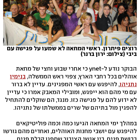
רוצים פיתרון. ראשי המחאה לא שמעו על פגישה עם
ביבי (צילום: ירון ברנר)
הבוקר נודע ל-ynet כי אחרי שבוע וחצי של מחאת
אוהלים בכל רחבי הארץ, צפוי ראש הממשלה,
בנימין
נתניהו
, להיפגש עם ראשי המפגינים. עדיין לא ברור
עם מי מהם הוא ייפגש, ומובילי המאבק אמרו כי עדיין
לא ידוע להם על פגישה כזו. מנגד, הם שוקלים להתחיל
להפגין מול בתיהם של שרים בממשלתו של נתניהו.
במהלך ימי המחאה הגיעו כמה וכמה פוליטיקאים
להיפגש עם יושבי מחנות האוהלים, ואחדים מהם גורשו
בבושת פנים. בין אנשי הציבור שספגו קבלת פנים