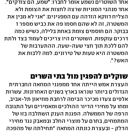
אחד השוטרים נשמע אומר לחברו: "שמע, הם צודקים".
אחד מנהגי המוניות שרצה לחצות את הצומת ולא
הצליח דווקא הזדהה עם המפגינים: "אני לא מבין את
המשטרה, זה לא שהם חסמו פה את כביש מספר 1
בבוקר. הם חוסמים צומת באחת בלילה, כשיש כמה
דרכים עוקפות. השוטרים היו צריכים לעמוד בצד ולתת
להם ללכת תוך חצי שעה-שעה. ההתערבות של
המשטרה היא טעות של טירונים. למה ללבות את
האש?".
שוקלים להפגין מול בתי השרים
העצרת אמש הייתה אחד ממפגני המחאה החברתית
הגדולים ביותר שנראו בארץ בשנים האחרונות. עשרות
אלפים צעדו מכיכר הבימה לרחבת מוזיאון תל-אביב,
ומחו על מחירי הדיור ההולכים ומאמירים ועל התגובה
הרפה של הממשלה. הפגנת הענק השתלבה בזו של
המתמחים, בחרם על מוצרי החלב ובמאבק נגד מחירי
הדלק - ובעצרת כונתה המחאה "תחילתה של מהפכה