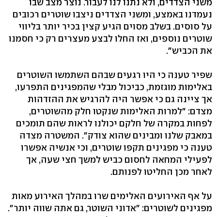
משני הצדדים, ולא נתנו לנו לעבור. נוצר מצב שבו
נעמדנו באמצע, ומשני הצדדים ניצבו שוטרים רכובים
על סוסים. בשלב מסוים הגיע קצין בכיר יותר בליווי
שוטרים נוספים, ואז החלו לבצע מעצרים רק כי חסמנו
את הכביש".
שפיר טענה כי היו רגעים שבהם השתמשו השוטרים
באלימות מוגזמת, כביכול מבלי שהמפגינים התפרעו,
אך ציינה גם כי אפשר היה להרגיש את ההזדהות
מצדם: "למרות האלימות שנקטו חלק מהשוטרים,
לפחות במקרה של חלקם יכולנו לראות שהם תומכים
במאבק שלנו ומבינים שהוא צודק". המשטרה מצדה
טענה כי מפגינים תקפו שוטרים, וכי אנשיה אפשרו
לפעילי המחאה לחסום כביש למשך חצי שעה, אך
לאחר מכן החליטו לפנותם.
על אף האירועים האלימים שרו במהלך האירוע מאות
מפגינים לשוטרים: "אדוני השוטר, גם אתה שווה יותר".