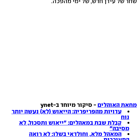
שחר של עידן חדש, של ימי מהפכה.
מחאת האוהלים
- סיקור מיוחד ב-ynet
עדויות מהפריפריה: הייאוש (לא) נעשה יותר
נוח
קבלת שבת במאהלים: "ייאוש ותסכול, לא
מסיבה"
המאהל מלא, וחולדאי בשלו: לא רואה
התעוררות