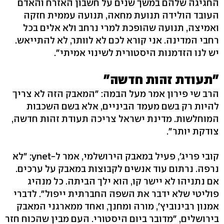
החגיגה שלהם במשך שנים על חשבון האזרח והאדם
העובד הולידה תנועת מחאה, תנועה עממית חזקה
ואמיצה, תנועה שהופכת למרי נרחב ולא אלים בכל
רחבי המדינה. אני קורא לכם לא לוותר, לא להתייאש.
יש לנו הזדמנות היסטורית לשינוי אמיתי".
"תעודת זהות חדשה"
הרב שי פירון אמר מעל הבמה: "המאבק הזה לא צריך
להיות רק בשם מעמד הביניים, אלא בשם השכבות
המוחלשות. מדינת ישראל צריכה תעודת זהות חדשה,
צודקת יותר".
קובי פריג', פעיל במאבק הירושלמי, אמר ל-ynet: "לא
נרפה. נרתום עוד אנשים לקבוצות במאבק על ערכים.
אם נתניהו לא יישר קו, הוא ילך הביתה. כל מנהיג
פוליטי שלא ידבר את השפה החברתית ייפול". לדברי
אמנון רבינוביץ', מורה ומחנך, ואחד ממארגני המאבק
בירושלים, "מדובר ביום היסטורי. העם מבין שהכוח חזר