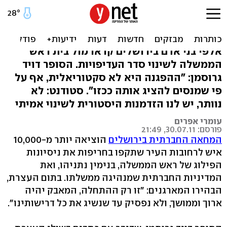
גרוסמן: העם נאמן למדינה,
המדינה לא נאמנה
אלפי בני אדם בירושלים קראו מול בית ראש
הממשלה לשינוי סדר העדיפויות. הסופר דויד
גרוסמן: "ההפגנה היא לא סקטוריאלית, אף על
פי שמנסים להציג אותה ככזו". סטודנט: לא
נוותר, יש לנו הזדמנות היסטורית לשינוי אמיתי
עומרי אפרים
פורסם: 30.07.11, 21:49
המחאה החברתית בירושלים
הוציאה יותר מ-10,000
איש לרחובות העיר שתקפו בחריפות את ניסיונות
הפילוג של ראש הממשלה, בנימין נתניהו, ואת
המדיניות החברתית שמנהיגה ממשלתו. בתום העצרת,
הבהירו המארגנים: "זו רק ההתחלה, המאבק יהיה
ארוך וממושך, ולא נפסיק עד שנשיג את כל דרישותינו".