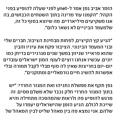
הזמר אביב גפן אמר ל-ynet לפני שעלה להופיע בפני
הקהל: "הקמנו עוד מדינה בתוך השטחים הכבושים, בה
אנו משקיעים מיליארדים. מה שיוצא בסוף כל זה,
שלמעמד הביניים לא נשאר כלום".
"הגיע קץ הקיצים, לפחות מבחינת הציבור, חברים שלי
ובני המעמד הבינוני. הציבור פקח את עיניו והבין
שהוא פראייר שניזון במשך שנים מגרגירים בדיוק כמו
יונים. עכשיו אנחנו רוצים לעוף. המון ישראלים עובדים
יום-יום בחריצות שאין לה סוף מבלי לקבל תמורה ובלי
אפשרות להשיג חיים נורמאליים ומתוקנים".
גפן תקף את ממשלת נתניהו ואת המגזר החרדי: "יש
בתוך המגזר החרדי חלק נכבד שלא משלם מסים. זה
מרגש להופיע פה ולראות שהמהפכה מתחילה והיא
שייכת לכולם. הגיע הזמן שהישראלים יעמדו על
שלהם. אני נמצא פה בין מאהל שליט לבין המאהל של