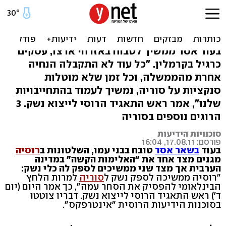
רוסיה מגנה את האלימות -
ומוכרת נשק לסוריה
בעוד אסד ממשיך לטבוח באזרחי ארצו, עסקים
כרגיל בקרמלין. "כל עוד לא התקבלה הנחיה
אחרת מהממשלה, וכל זמן שלא מוטלות
סנקציות על סוריה, נמשיך לעמוד בהתחייבויות
שלנו", אמר ראש התאגיד הרוסי לייצוא נשק. 3
הרוגים נוספים בסוריה
סוכנויות הידיעות
פורסם: 17.08.11, 16:04
בעוד
בשאר אסד
טובח בבני עמו, השלטונות ב
רוסיה
מגנים מצד אחד את "האלימות הקשה" במדינה
הערבית אך מצד שני ממשיכים לספק לה כלי נשק:
"רוסיה ממשיכה לספק נשק ל
סוריה
למרות הלחץ
הבינלאומי להפסיק את הסחר עמה", כך אמר היום (יום
ד') ראש התאגיד הרוסי לייצוא נשק. דבריו צוטטו
בסוכנות הידיעות הרוסית "אינטרפקס".