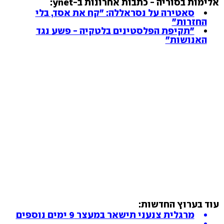
אלימות בסוריה - כתבות אחרונות ב-ynet:
סאטירה על נסראללה: "קח את אסד, בלי
החזרות"
"תקיפת הפלסטינים בלטקיה - פשע נגד
האנושות"
עוד בערוץ החדשות:
מרגלית צנעני תישאר במעצר 9 ימים נוספים