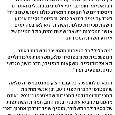
הבראשיתי: חופים, ריפי אלמוגים, ג'ונגלים ואתרים
היסטוריים של תקופת המאיה. כולנו ניפגש שם ביחד
לארבעה ימים בינואר 2012, ובסיומם נקיים אירוע
השקת מכירות עולמי. השהות היא לארבעה ימים.
אנשי המכירות יישארו שישה ימים, כולל יומיים של
אירוע השקת המכירות.
"מה כלול? כל הטיסות מהמשרד והשהות באתר
הנופש: בית מלון בפנסיון מלא, משקאות אלכוהוליים
ולא אלכוהוליים, משקאות המיניבר, חדר כושר, מגרשי
טניס, מופעים ועוד".
הזכאים לחופשה: כל עובדי צ'ק פוינט במשרה מלאה
שהצטרפו לחברה לפני 2011, וכן אנשי מחלקת
המכירות ומהנדסי המכירות שהצטרפו ב־2011. "אתם
מוזמנים להביא את בני ובנות הזוג, תמורת השתתפות
של 500 דולר בתשלום", מוסיף שויד דובדבן אחרון. "אני
מחכה בקוצר רוח לראות אתכם בחופים הטרופיים של