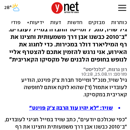
צ'ק פוינט מפנקת: חופשה
לכל העובדים במקסיקו
גיל שויד, מנכ"ל ומייסד החברה במייל לעובדים:
"ב־2010 כבשנו אבן דרך משמעותית וחצינו את
רף המיליארד דולר במכירות. כדי לחגוג את
האירוע, אני נרגש להזמין אתכם להצטרף אליי
לנופש בחופים הלבנים של מקסיקו הקאריבית"
רון גרנות, "כלכליסט"
פורסם: 25.08.11, 10:28
גיל שויד, מנכ"ל ומייסד חברת צ'ק פוינט, הודיע
לעובדיו אתמול (ד') שהוא לוקח אותם לחופשה
קאריבית במקסיקו.
שויד: "לא יהיו עוד הרבה צ'ק פוינט"
"כפי שכולכם יודעים", כתב שויד במייל חגיגי לעובדים,
"ב־2010 כבשנו אבן דרך משמעותית וחצינו את רף