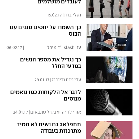
לעובדים מושלמים
נטלי ברון
|
15.02.17
כך תשמרו על יחסים טובים עם
הבוס
עו_slash_"ד מיכל
|
06.02.17
פינברג-דורון
כך נגדיל את מספר הנשים
במדעי החלל
עדי ניניו גרינברג
|
29.01.17
לדבר אל הלקוחות כמו נואמים
מנוסים
אורי לוזיה ואביגיל טננבאום
|
24.01.17
תתפלאו: גם נשים לא תמיד
מתרכזות בעבודה