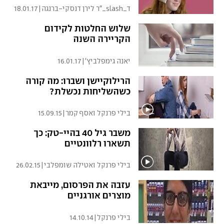
ד_slash_"ר לירן דנסקי-ברנגה
|
18.01.17
שלוש החלטות לקידום
הקריירה השנה
יאנה גימפלביץ'
|
16.01.17
הרילוקיישן ושברו: מה קורה
כשהשליחות נכשלת?
בילי פרנקל ואסף קמר
|
15.09.15
משבר גיל 40 בהיי-טק: כך
תשארו רלוונטיים
בילי פרנקל ואטילה שומפלבי
|
26.02.15
עזבה את הפרסום, מייבאת
מוצרים אורגניים
בילי פרנקל
|
14.10.14